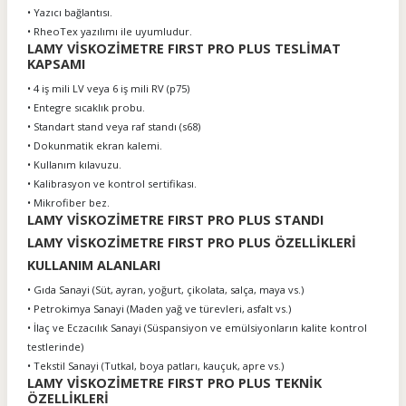
• Yazıcı bağlantısı.
• RheoTex yazılımı ile uyumludur.
LAMY VİSKOZİMETRE FIRST PRO PLUS TESLİMAT
KAPSAMI
• 4 iş mili LV veya 6 iş mili RV (p75)
• Entegre sıcaklık probu.
• Standart stand veya raf standı (s68)
• Dokunmatik ekran kalemi.
• Kullanım kılavuzu.
• Kalibrasyon ve kontrol sertifikası.
• Mikrofiber bez.
LAMY VİSKOZİMETRE FIRST PRO PLUS STANDI
LAMY VİSKOZİMETRE FIRST PRO PLUS ÖZELLİKLERİ
KULLANIM ALANLARI
• Gıda Sanayi (Süt, ayran, yoğurt, çikolata, salça, maya vs.)
• Petrokimya Sanayi (Maden yağ ve türevleri, asfalt vs.)
• İlaç ve Eczacılık Sanayi (Süspansiyon ve emülsiyonların kalite kontrol
testlerinde)
• Tekstil Sanayi (Tutkal, boya patları, kauçuk, apre vs.)
LAMY VİSKOZİMETRE FIRST PRO PLUS TEKNİK
ÖZELLİKLERİ