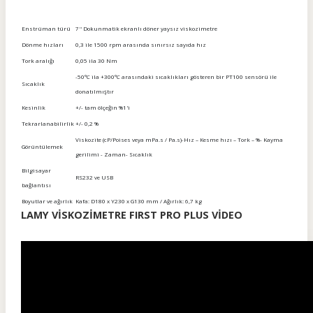
Enstrüman türü
7'' Dokunmatik ekranlı döner yaysız viskozimetre
Dönme hızları
0,3 ile 1500 rpm arasında sınırsız sayıda hız
Tork aralığı
0,05 ila 30 Nm
-50°C ila +300°C arasındaki sıcaklıkları gösteren bir PT100 sensörü ile
Sıcaklık
donatılmıştır
Kesinlik
+/- tam ölçeğin %1'i
Tekrarlanabilirlik
+/- 0,2 %
Viskozite (cP/Poises veya mPa.s / Pa.s)-Hız – Kesme hızı – Tork – %- Kayma
Görüntülemek
gerilimi - Zaman- Sıcaklık
Bilgisayar
RS232 ve USB
bağlantısı
Boyutlar ve ağırlık
Kafa: D180 x Y230 x G130 mm / Ağırlık: 6,7 kg
LAMY VİSKOZİMETRE FIRST PRO PLUS VİDEO