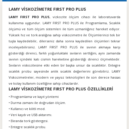
LAMY VİSKOZİMETRE FIRST PRO PLUS
LAMY FIRST PRO PLUS
, vizkozite ölçüm cihazı ile laboratuvarda
kullanıma uygundur. LAMY FIRST PRO PLUS ile Programlama, Sıcaklık
ölçümü ve tüm ölçüm sistemleri ile tüm uzmanlığınız hareket ediyor.
Yüksek hız ve tork aralığına sahip viskozimetre ile Ölçümlerinizi tek bir
tuşla kaydedebilir, dilerseniz daha sonra kaydedilen ölçümleri tekrar
inceleyebilirsiniz. LAMY FIRST PRO PLUS ile sıvının akmaya karşı
gösterdiği direnci, farklı yoğunluktaki sıvıların sertliğini, aynı zamanda
sıvının içindeki katı cismin hareketine gösterdiği direnci ölçmektedir.
Sıvıların viskozitesine etki eden bir başka unsur da sıcaklıktır. Entegre
sıcaklık probu sayesinde anlık sıcaklık değerlerini görebiliriz. LAMY
Viskozimetreler, modern ve yaysız teknolojileri ile son derece hassas
ve kolay kullanım özelliğine sahip cihazlardır.
LAMY VİSKOZİMETRE FIRST PRO PLUS ÖZELLİKLERİ
• Programlama ve kayıt yöntemi
• Durma zamanı ile doğrudan ölçüm.
• Kullanıcı ve kilitli mod.
• Veri kaydı ve USB aktarımı.
• Ekranda tork göstergesi.
• Entegre sıcaklık probu.