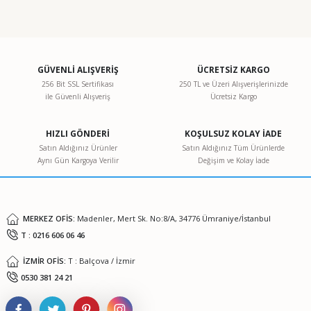
Bu ürünün fiyat bilgisi, resim, ürün açıklamalarında ve diğer
konularda yetersiz gördüğünüz noktaları öneri formunu
kullanarak tarafımıza iletebilirsiniz.
Görüş ve önerileriniz için teşekkür ederiz.
GÜVENLİ ALIŞVERİŞ
ÜCRETSİZ KARGO
256 Bit SSL Sertifikası
250 TL ve Üzeri Alışverişlerinizde
ile Güvenli Alışveriş
Ücretsiz Kargo
Ürün resmi kalitesiz, bozuk veya görüntülenemiyor.
Ürün açıklamasında eksik bilgiler bulunuyor.
HIZLI GÖNDERİ
KOŞULSUZ KOLAY İADE
Ürün bilgilerinde hatalar bulunuyor.
Satın Aldığınız Ürünler
Satın Aldığınız Tüm Ürünlerde
Aynı Gün Kargoya Verilir
Değişim ve Kolay İade
Ürün fiyatı diğer sitelerden daha pahalı.
Bu ürüne benzer farklı alternatifler olmalı.
MERKEZ OFİS:
Madenler, Mert Sk. No:8/A, 34776 Ümraniye/İstanbul
T : 0216 606 06 46
İZMİR OFİS:
T : Balçova / İzmir
Gönder
0530 381 24 21