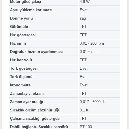
Motor gücü çıkışı
4,8 W
Aşırı yükleme koruması
Evet
Dönme yönü
sağ
Görüntüle
TFT
Hız göstergesi
TFT
Hız sınırı
0,01 - 200 rpm
Doğruluk hızının ayarlanması
0.01 ± rpm
Hız kontrolü
TFT
Tork göstergesi
Evet
Tork ölçümü
Evet
kronometre
Evet
Zamanlayıcı ekranı
TFT
Zaman ayar aralığı
0,017 - 6000 dk
Sıcaklık ölçüm çözünürlüğü
0.1 K
Çalışma sıcaklığı göstergesi
TFT
Dahili bağlantı. Sıcaklık sensörü
PT 100