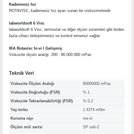
Kademesiz hız
ROTAVISC, kademesiz hız ayarı sunan bir viskozimetredir.
labworldsoft 6 Visc
labworldsoft 6 Visc, termostat ve diğer ölçüm sistemleri gibi birden
fazla cihazı birleştirmenizi ve kontrol etmenizi sağlar.
IKA Rotavisc hi-vi I Gelişmiş
Viskozite ölçüm aralığı: 200 - 80.000.000 mPas
Teknik Veri
Viskozite Ölçüm Aralığı
80000000 mPas
Viskozite Doğruluğu (FSR)
% 1
Viskozite Tekrarlanabilirliği (FSR)
% 0,2
Yay torku
1.4374 mNm
Koruma rayı
me-vi
Ölçüm mili serisi
SP seti-2