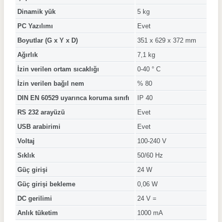
Dinamik yük
5 kg
PC Yazılımı
Evet
Boyutlar (G x Y x D)
351 x 629 x 372 mm
Ağırlık
7,1 kg
İzin verilen ortam sıcaklığı
0-40 ° C
İzin verilen bağıl nem
% 80
DIN EN 60529 uyarınca koruma sınıfı
IP 40
RS 232 arayüzü
Evet
USB arabirimi
Evet
Voltaj
100-240 V
Sıklık
50/60 Hz
Güç girişi
24 W
Güç girişi bekleme
0,06 W
DC gerilimi
24 V =
Anlık tüketim
1000 mA