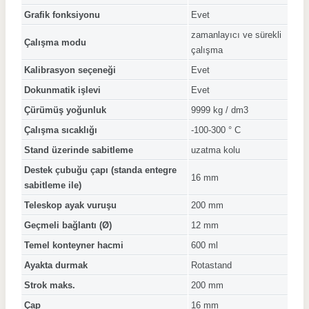
Grafik fonksiyonu
Evet
zamanlayıcı ve sürekli
Çalışma modu
çalışma
Kalibrasyon seçeneği
Evet
Dokunmatik işlevi
Evet
Çürümüş yoğunluk
9999 kg / dm3
Çalışma sıcaklığı
-100-300 ° C
Stand üzerinde sabitleme
uzatma kolu
Destek çubuğu çapı (standa entegre
16 mm
sabitleme ile)
Teleskop ayak vuruşu
200 mm
Geçmeli bağlantı (Ø)
12 mm
Temel konteyner hacmi
600 ml
Ayakta durmak
Rotastand
Strok maks.
200 mm
Çap
16 mm