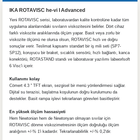
IKA ROTAVISC he-vi I Advanced
Yeni ROTAVISC serisi, laboratuvardan kalite kontrolüne kadar tüm
uygulama alanlarındaki sıvıların viskozitesini belirler. Dört cihaz
farklı viskozite aralıklarında ölçüm yapar. Basit veya zorlu bir
viskozite ölçümü ne olursa olsun, ROTAVISC hızlı ve doğru
sonuçlar verir. Teslimat kapsamı standart bir iş mili seti (SP7-
SP12), koruyucu bir braket, sıcaklık sensörü, hızlı bağlantı, kanca
konektörü, ROTASTAND standı ve laboratuvar yazılımı labworlsoft
6 Visc'i içerir.
Kullanımı kolay
Cömert 4.3 '' TFT ekran, sezgisel bir menü yönlendirmesi sağlar.
Dijital su terazisi, başlatma koşulunun doğru kurulumunu da
destekler. Basit rampa işlevi tekrarlanan görevleri basitleştirir.
En yüksek ölçüm hassasiyeti
Hem Newtonian hem de Newtonyan olmayan sıvılar için
ROTAVISC dönme viskozimetresinin ölçüm doğruluğu ölçüm
aralığının +/-% 1'i kadardır. Tekrarlanabilirlik +/-% 0,2'dir.