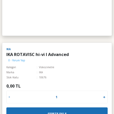
IKA
IKA ROTAVISC hi-vi I Advanced
0 - Yorum Yap
Kategori
Viskozimetre
Marka
IKA
Stok Kodu
10676
0,00 TL
SEPETE EKLE