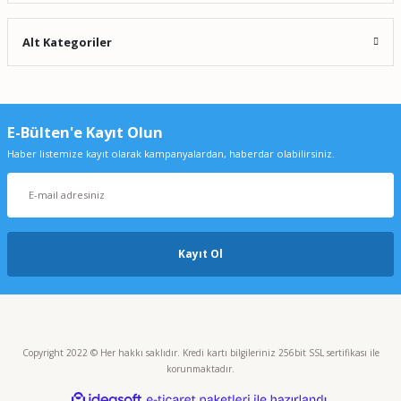
Alt Kategoriler
E-Bülten'e Kayıt Olun
Haber listemize kayıt olarak kampanyalardan, haberdar olabilirsiniz.
Kayıt Ol
Copyright 2022 © Her hakkı saklıdır. Kredi kartı bilgileriniz 256bit SSL sertifikası ile
korunmaktadır.
ideasoft
ile
e-