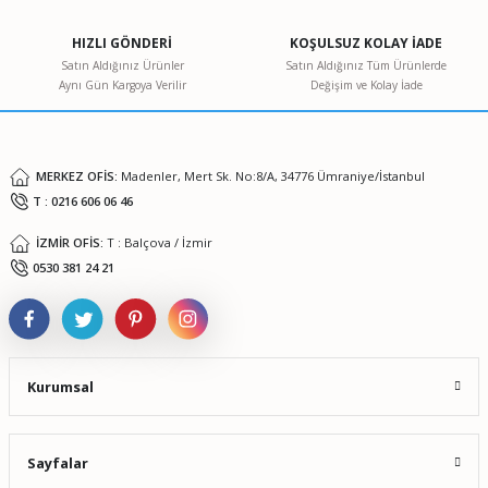
Ürün açıklamasında eksik bilgiler bulunuyor.
HIZLI GÖNDERİ
KOŞULSUZ KOLAY İADE
Ürün bilgilerinde hatalar bulunuyor.
Satın Aldığınız Ürünler
Satın Aldığınız Tüm Ürünlerde
Aynı Gün Kargoya Verilir
Değişim ve Kolay İade
Ürün fiyatı diğer sitelerden daha pahalı.
Bu ürüne benzer farklı alternatifler olmalı.
MERKEZ OFİS:
Madenler, Mert Sk. No:8/A, 34776 Ümraniye/İstanbul
T : 0216 606 06 46
İZMİR OFİS:
T : Balçova / İzmir
Gönder
0530 381 24 21
Kurumsal
Sayfalar