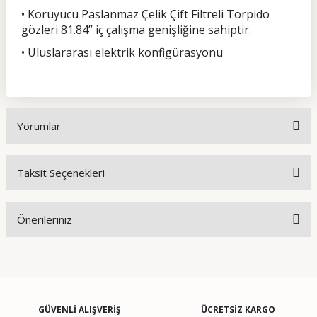
• Koruyucu Paslanmaz Çelik Çift Filtreli Torpido
gözleri 81.84” iç çalışma genişliğine sahiptir.
• Uluslararası elektrik konfigürasyonu
Yorumlar
Taksit Seçenekleri
Bu ürüne ilk yorumu siz yapın!
Önerileriniz
Yorum Yaz
Bu ürünün fiyat bilgisi, resim, ürün açıklamalarında ve diğer
konularda yetersiz gördüğünüz noktaları öneri formunu
kullanarak tarafımıza iletebilirsiniz.
Görüş ve önerileriniz için teşekkür ederiz.
GÜVENLİ ALIŞVERİŞ
ÜCRETSİZ KARGO