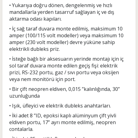
• Yukarıya doğru dönen, dengelenmiş ve hızlı
mandallarla yerden tasarruf sağlayan iç ve dış
aktarma odası kapıları.
• İç sağ taraf duvara monte edilmiş, maksimum 10
amper (100/115 volt modeller) veya maksimum 10
amper (230 volt modeller) devre yüküne sahip
elektrikli dubleks priz.
• İsteğe bağlı bir aksesuarın yerinde montajı için iç
sol taraf duvara monte edilen geçiş fişi: elektrik
prizi, RS-232 portu, gaz / sıvı portu veya oksijen
veya nem monitörü için port.
• Bir çift neopren eldiven, 0,015 ”kalınlığında, 30”
uzunluğunda
• Işık, üfleyici ve elektrik dubleks anahtarları.
• İki adet 8 ”ID, epoksi kaplı alüminyum çift yivli
eldiven portu, 17” ayrı monte edilmiş, neopren
contalarla.