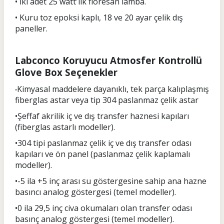
• İki adet 25 watt'lık floresan lamba.
• Kuru toz epoksi kaplı, 18 ve 20 ayar çelik dış
paneller.
Labconco Koruyucu Atmosfer Kontrollü
Glove Box Seçenekler
Kimyasal maddelere dayanıklı, tek parça kalıplaşmış
•
fiberglas astar veya tip 304 paslanmaz çelik astar
•Şeffaf akrilik iç ve dış transfer haznesi kapıları
(fiberglas astarlı modeller).
•304 tipi paslanmaz çelik iç ve dış transfer odası
kapıları ve ön panel (paslanmaz çelik kaplamalı
modeller).
•-5 ila +5 inç arası su göstergesine sahip ana hazne
basıncı analog göstergesi (temel modeller).
•0 ila 29,5 inç civa okumaları olan transfer odası
basınç analog göstergesi (temel modeller).