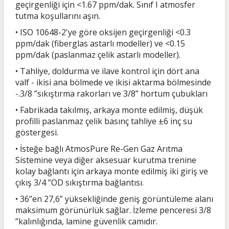
geçirgenliği için <1.67 ppm/dak. Sınıf I atmosfer
tutma koşullarını aşın.
• ISO 10648-2'ye göre oksijen geçirgenliği <0.3
ppm/dak (fiberglas astarlı modeller) ve <0.15
ppm/dak (paslanmaz çelik astarlı modeller).
• Tahliye, doldurma ve ilave kontrol için dört ana
valf - ikisi ana bölmede ve ikisi aktarma bölmesinde
-.3/8 ”sıkıştırma rakorları ve 3/8” hortum çubukları
• Fabrikada takılmış, arkaya monte edilmiş, düşük
profilli paslanmaz çelik basınç tahliye ±6 inç su
göstergesi.
• İsteğe bağlı AtmosPure Re-Gen Gaz Arıtma
Sistemine veya diğer aksesuar kurutma trenine
kolay bağlantı için arkaya monte edilmiş iki giriş ve
çıkış 3/4 ”OD sıkıştırma bağlantısı.
• 36”en 27,6” yüksekliğinde geniş görüntüleme alanı
maksimum görünürlük sağlar. İzleme penceresi 3/8
”kalınlığında, lamine güvenlik camıdır.