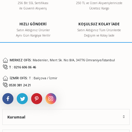
256 Bit SSL Sertifikası
250 TL ve Üzeri Alışverişlerinizde
ile Güvenli Alışveriş
Ücretsiz Kargo
Ürün resmi kalitesiz, bozuk veya görüntülenemiyor.
Ürün açıklamasında eksik bilgiler bulunuyor.
HIZLI GÖNDERİ
KOŞULSUZ KOLAY İADE
Ürün bilgilerinde hatalar bulunuyor.
Satın Aldığınız Ürünler
Satın Aldığınız Tüm Ürünlerde
Aynı Gün Kargoya Verilir
Değişim ve Kolay İade
Ürün fiyatı diğer sitelerden daha pahalı.
Bu ürüne benzer farklı alternatifler olmalı.
MERKEZ OFİS:
Madenler, Mert Sk. No:8/A, 34776 Ümraniye/İstanbul
T : 0216 606 06 46
İZMİR OFİS:
T : Balçova / İzmir
Gönder
0530 381 24 21
Kurumsal