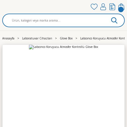
Anasayfa
Laboratuvar Cihazları
Glove Box
Labconco Koruyucu Atmosfer Kontro