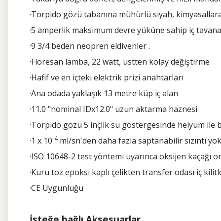
·Torpido gözü tabanına mühürlü siyah, kimyasallara
·5 amperlik maksimum devre yüküne sahip iç tavana 
·9 3/4 beden neopren eldivenler .
·Floresan lamba, 22 watt, üstten kolay değiştirme
·Hafif ve en içteki elektrik prizi anahtarları
·Ana odada yaklaşık 13 metre küp iç alan
·11.0 "nominal IDx12.0" uzun aktarma haznesi
·Torpido gözü 5 inçlik su göstergesinde helyum ile bas
-4
·1 x 10
ml/sn'den daha fazla saptanabilir sızıntı yo
·ISO 10648-2 test yöntemi uyarınca oksijen kaçağı ora
·Kuru toz epoksi kaplı çelikten transfer odası iç kilit
·CE Uygunluğu
İsteğe bağlı Aksesuarlar