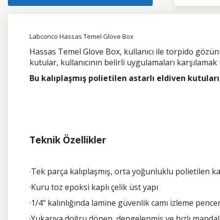
Labconco Hassas Temel Glove Box
Hassas Temel Glove Box, kullanıcı ile torpido gözün
kutular, kullanıcının belirli uygulamaları karşılamak
Bu kalıplaşmış polietilen astarlı eldiven kutular
Teknik Özellikler
Tek parça kalıplaşmış, orta yoğunluklu polietilen k
·
·Kuru toz epoksi kaplı çelik üst yapı
·1/4" kalınlığında lamine güvenlik camı izleme pencere
·Yukarıya doğru dönen, dengelenmiş ve hızlı mandalla