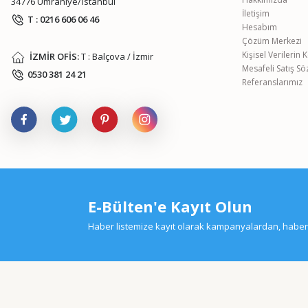
34776 Ümraniye/İstanbul
İletişim
T : 0216 606 06 46
Hesabım
Çözüm Merkezi
Kişisel Verilerin
İZMİR OFİS:
T : Balçova / İzmir
Mesafeli Satış S
0530 381 24 21
Referanslarımız
E-Bülten'e Kayıt Olun
Haber listemize kayıt olarak kampanyalardan, haberda