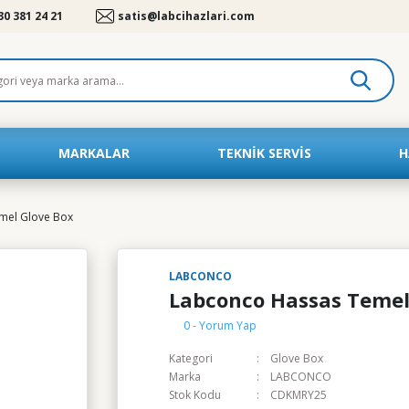
30 381 24 21
satis@labcihazlari.com
MARKALAR
TEKNIK SERVIS
H
mel Glove Box
LABCONCO
Labconco Hassas Temel
0 - Yorum Yap
Kategori
Glove Box
Marka
LABCONCO
Stok Kodu
CDKMRY25