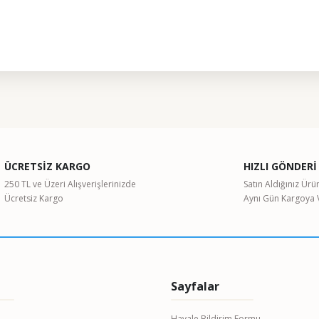
ularda yetersiz gördüğünüz noktaları öneri formunu kullanarak tarafımıza il
Bu ürüne ilk yorumu siz yapın!
ÜCRETSİZ KARGO
HIZLI GÖNDERİ
Yorum Yaz
250 TL ve Üzeri Alışverişlerinizde
Satın Aldığınız Ürü
Ücretsiz Kargo
Aynı Gün Kargoya V
Sayfalar
Havale Bildirim Formu