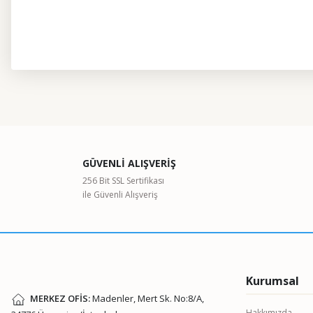
Bu ürünün fiyat bilgisi, resim, ürün açıklamalarında ve diğer kon
Görüş ve önerileriniz için teşekkür ederiz.
Ürün resmi kalitesiz, bozuk veya görüntülenemiyor.
GÜVENLİ ALIŞVERİŞ
Ürün açıklamasında eksik bilgiler bulunuyor.
256 Bit SSL Sertifikası
ile Güvenli Alışveriş
Ürün bilgilerinde hatalar bulunuyor.
Ürün fiyatı diğer sitelerden daha pahalı.
Bu ürüne benzer farklı alternatifler olmalı.
Kurumsal
MERKEZ OFİS:
Madenler, Mert Sk. No:8/A,
Hakkımızda