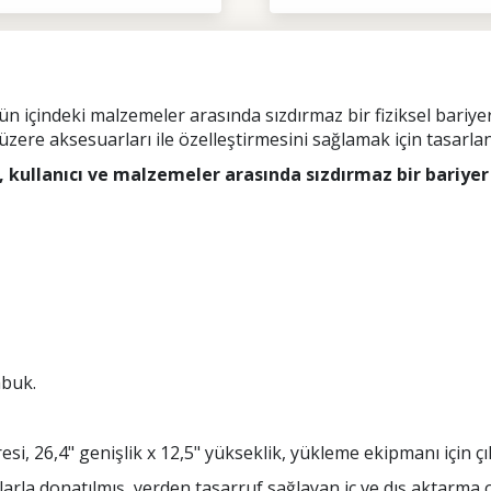
ün içindeki malzemeler arasında sızdırmaz bir fiziksel bariy
 üzere aksesuarları ile özelleştirmesini sağlamak için tasarlan
ı, kullanıcı ve malzemeler arasında sızdırmaz bir bariye
abuk.
si, 26,4" genişlik x 12,5" yükseklik, yükleme ekipmanı için çı
rla donatılmış, yerden tasarruf sağlayan iç ve dış aktarma o