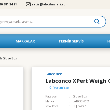
30 381 24 21
satis@labcihazlari.com
MARKALAR
TEKNIK SERVIS
H
gh Glove Box
LABCONCO
Labconco XPert Weigh 
0 - Yorum Yap
Kategori
Glove Box
Marka
LABCONCO
Stok Kodu
BEJLSWXZ