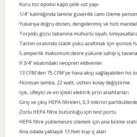
·Kuru toz epoksi kaplı çelik üst yapı
·1/4" kalınlığında lamine güvenlik camı izleme pencere
·Yukarıya doğru dönen, dengelenmiş ve hızlı mandalla
·Torpido gözü tabanına mühürlü siyah, kimyasallara
·Tartım sırasında statik yükü azaltmak için iyonize ha
·5 amperlik maksimum devre yüküne sahip iç tavana 
·9 3/4" ebatındaki neopren eldivenler
·13 CFM'den 75 CFM'ye hava akışı sağlayabilen hız ko
·Floresan lamba, 22 watt, üstten kolay değiştirme
·Işık, üfleyici ve en içteki elektrik prizi anahtarları
·Giriş ve çıkış HEPA filtreleri, 0,3 mikron partiküller
·Zorlu HEPA filtre bütünlüğü için test portu
·HEPA filtre yüklemesini izlemek için ana bölme stat
·Ana odada yaklaşık 13 feet küp iç alan