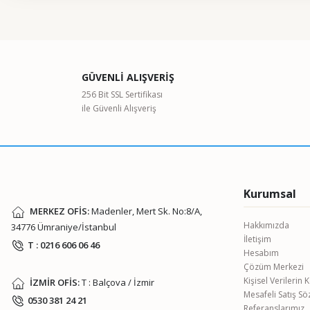
Bu ürünün fiyat bilgisi, resim, ürün açıklamalarında ve diğer kon
Görüş ve önerileriniz için teşekkür ederiz.
Ürün resmi kalitesiz, bozuk veya görüntülenemiyor.
GÜVENLİ ALIŞVERİŞ
Ürün açıklamasında eksik bilgiler bulunuyor.
256 Bit SSL Sertifikası
ile Güvenli Alışveriş
Ürün bilgilerinde hatalar bulunuyor.
Ürün fiyatı diğer sitelerden daha pahalı.
Bu ürüne benzer farklı alternatifler olmalı.
Kurumsal
MERKEZ OFİS:
Madenler, Mert Sk. No:8/A,
Hakkımızda
34776 Ümraniye/İstanbul
İletişim
T : 0216 606 06 46
Hesabım
Çözüm Merkezi
Kişisel Verilerin
İZMİR OFİS:
T : Balçova / İzmir
Mesafeli Satış S
0530 381 24 21
Referanslarımız