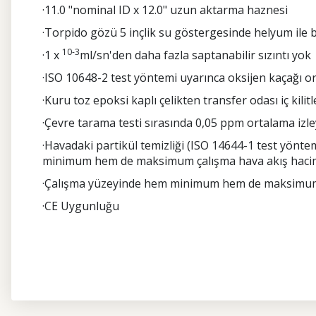
·11.0 "nominal ID x 12.0" uzun aktarma haznesi
·Torpido gözü 5 inçlik su göstergesinde helyum ile bas
10-3
·1 x
ml/sn'den daha fazla saptanabilir sızıntı yok
·ISO 10648-2 test yöntemi uyarınca oksijen kaçağı ora
·Kuru toz epoksi kaplı çelikten transfer odası iç kilit
·Çevre tarama testi sırasında 0,05 ppm ortalama izley
·Havadaki partikül temizliği (ISO 14644-1 test yöntemi
minimum hem de maksimum çalışma hava akış hacimleri
·Çalışma yüzeyinde hem minimum hem de maksimum h
·CE Uygunluğu