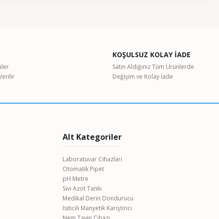
etebilirsiniz.
KOŞULSUZ KOLAY İADE
nler
Satın Aldığınız Tüm Ürünlerde
erilir
Değişim ve Kolay İade
Alt Kategoriler
Laboratuvar Cihazları
Otomatik Pipet
pH Metre
Sıvı Azot Tankı
Medikal Derin Dondurucu
Isıtıcılı Manyetik Karıştırıcı
Nem Tayin Cihazı