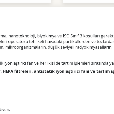
a, nanoteknoloji, biyokimya ve ISO Sınıf 3 koşulları gerek
releri operatörü tehlikeli havadaki partiküllerden ve tozlardan
arın, mikroorganizmaların, düşük seviyeli radyokimyasalların, 
ik iyonlaştırıcı fan ve her ikisi de tartım işlemleri sırasında y
 HEPA filtreleri, antistatik iyonlaştırıcı fanı ve tartım 
diven.