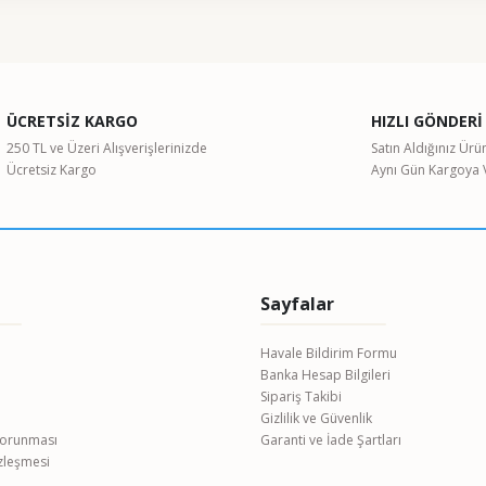
ularda yetersiz gördüğünüz noktaları öneri formunu kullanarak tarafımıza il
Bu ürüne ilk yorumu siz yapın!
ÜCRETSİZ KARGO
HIZLI GÖNDERİ
Yorum Yaz
250 TL ve Üzeri Alışverişlerinizde
Satın Aldığınız Ürü
Ücretsiz Kargo
Aynı Gün Kargoya V
Sayfalar
Havale Bildirim Formu
Banka Hesap Bilgileri
Gönder
Sipariş Takibi
Gizlilik ve Güvenlik
 Korunması
Garanti ve İade Şartları
özleşmesi