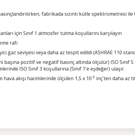
ınçlandırılırken, fabrikada sızıntı kütle spektrometresi ile t
nları için Sınıf 1 atmosfer tutma koşullarını karşılayın
leme rafı
ici gaz seviyesi veya daha az tespit edildi (ASHRAE 110 stand
 başına pozitif ve negatif basınç altında ölçülür) ISO Sınıf 5
nde ISO Sınıf 3 koşullarına (Sınıf 1'e eşdeğer) ulaşır.
-5
ava akışı hacimlerinde ölçülen 1,5 x 10
inç'ten daha az t