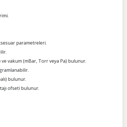
rimi.
aksesuar parametreleri.
lir.
 °F) ve vakum (mBar, Torr veya Pa) bulunur.
gramlanabilir.
alı) bulunur.
ajı ofseti bulunur.