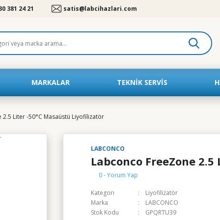
30 381 24 21
satis@labcihazlari.com
MARKALAR
TEKNIK SERVIS
H
.5 Liter -50°C Masaüstü Liyofilizatör
LABCONCO
Labconco FreeZone 2.5 L
0 - Yorum Yap
Kategori
Liyofilizatör
Marka
LABCONCO
Stok Kodu
GPQRTU39