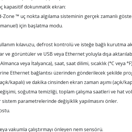
nç kapasitif dokunmatik ekran:
End-Zone ™ uç nokta algılama sisteminin gerçek zamanlı göste
manuel) için başlatma modu.
kullanım kılavuzu, defrost kontrolü ve isteğe bağlı kurutma 
lar ve görüntüler ve USB veya Ethernet yoluyla dışa aktarılabi
a, Almanca veya İtalyanca), saat, saat dilimi, sıcaklık (°C veya
lerine Ethernet bağlantısı üzerinden gönderilecek şekilde pro
(açık/kapalı) ve dakika cinsinden ekran zaman aşımı (açık/kap
işimi, soğutma temizliği, toplam çalışma saatleri ve hat volt
r sistem parametrelerinde değişiklik yapılmasını önler.
ostu.
 veya vakumla çalıştırmayı önleyen nem sensörü.