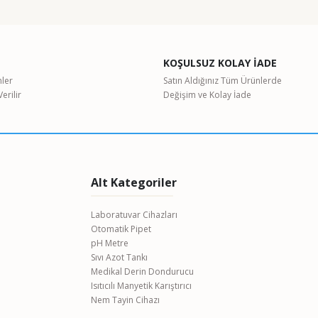
etebilirsiniz.
KOŞULSUZ KOLAY İADE
nler
Satın Aldığınız Tüm Ürünlerde
erilir
Değişim ve Kolay İade
Alt Kategoriler
Laboratuvar Cihazları
Otomatik Pipet
pH Metre
Sıvı Azot Tankı
Medikal Derin Dondurucu
Isıtıcılı Manyetik Karıştırıcı
Nem Tayin Cihazı