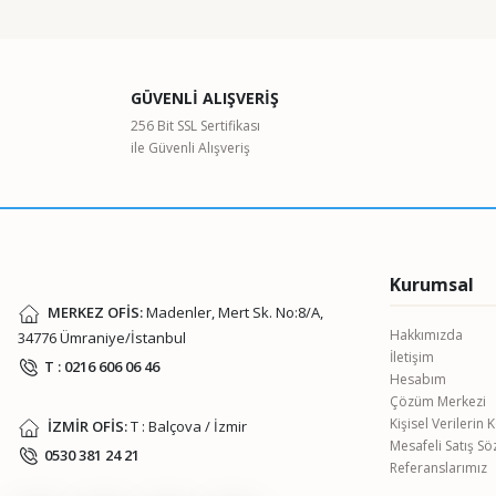
Bu ürünün fiyat bilgisi, resim, ürün açıklamalarında ve diğer kon
Görüş ve önerileriniz için teşekkür ederiz.
Ürün resmi kalitesiz, bozuk veya görüntülenemiyor.
GÜVENLİ ALIŞVERİŞ
Ürün açıklamasında eksik bilgiler bulunuyor.
256 Bit SSL Sertifikası
ile Güvenli Alışveriş
Ürün bilgilerinde hatalar bulunuyor.
Ürün fiyatı diğer sitelerden daha pahalı.
Bu ürüne benzer farklı alternatifler olmalı.
Kurumsal
MERKEZ OFİS:
Madenler, Mert Sk. No:8/A,
Hakkımızda
34776 Ümraniye/İstanbul
İletişim
T : 0216 606 06 46
Hesabım
Çözüm Merkezi
Kişisel Verilerin
İZMİR OFİS:
T : Balçova / İzmir
Mesafeli Satış S
0530 381 24 21
Referanslarımız