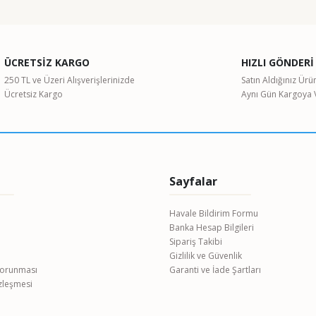
ularda yetersiz gördüğünüz noktaları öneri formunu kullanarak tarafımıza il
Bu ürüne ilk yorumu siz yapın!
ÜCRETSİZ KARGO
HIZLI GÖNDERİ
Yorum Yaz
250 TL ve Üzeri Alışverişlerinizde
Satın Aldığınız Ürü
Ücretsiz Kargo
Aynı Gün Kargoya V
Sayfalar
Havale Bildirim Formu
Banka Hesap Bilgileri
Gönder
Sipariş Takibi
Gizlilik ve Güvenlik
 Korunması
Garanti ve İade Şartları
özleşmesi