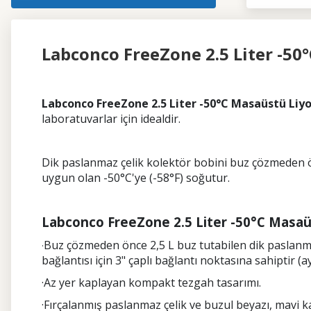
Labconco FreeZone 2.5 Liter -50°
Labconco FreeZone 2.5 Liter -50°C Masaüstü Liyo
laboratuvarlar için idealdir.
Dik paslanmaz çelik kolektör bobini buz çözmeden ön
uygun olan -50°C'ye (-58°F) soğutur.
Labconco FreeZone 2.5 Liter -50°C Masaüst
Buz çözmeden önce 2,5 L buz tutabilen dik paslanmaz
·
bağlantısı için 3" çaplı bağlantı noktasına sahiptir (ayr
·Az yer kaplayan kompakt tezgah tasarımı.
·Fırçalanmış paslanmaz çelik ve buzul beyazı, mavi kap