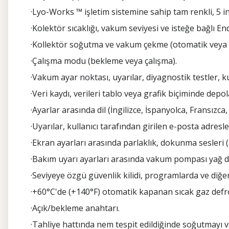
·Lyo-Works ™ işletim sistemine sahip tam renkli, 5 i
·Kolektör sıcaklığı, vakum seviyesi ve isteğe bağlı 
·Kollektör soğutma ve vakum çekme (otomatik veya 
·Çalışma modu (bekleme veya çalışma).
·Vakum ayar noktası, uyarılar, diyagnostik testler, 
·Veri kaydı, verileri tablo veya grafik biçiminde depo
·Ayarlar arasında dil (İngilizce, İspanyolca, Fransızc
·Uyarılar, kullanıcı tarafından girilen e-posta adres
·Ekran ayarları arasında parlaklık, dokunma sesleri 
·Bakım uyarı ayarları arasında vakum pompası yağ değ
·Seviyeye özgü güvenlik kilidi, programlarda ve diğe
·+60°C'de (+140°F) otomatik kapanan sıcak gaz defr
·Açık/bekleme anahtarı.
·Tahliye hattında nem tespit edildiğinde soğutmayı