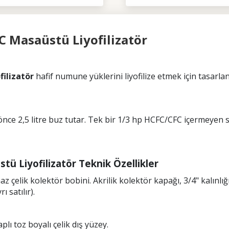
C Masaüstü Liyofilizatör
filizatör
hafif numune yüklerini liyofilize etmek için tasarla
ce 2,5 litre buz tutar. Tek bir 1/3 hp HCFC/CFC içermeyen s
ü Liyofilizatör Teknik Özellikler
 çelik kolektör bobini. Akrilik kolektör kapağı, 3/4" kalınl
ı satılır).
lı toz boyalı çelik dış yüzey.