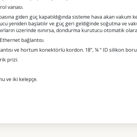
ol vanası.
ına giden güç kapatıldığında sisteme hava akan vakum kes
ucu yeniden başlatılır ve güç geri geldiğinde soğutma ve vak
sınırların üzerinde ısınırsa, dondurma kurutucu otomatik ola
thernet bağlantısı.
antısı ve hortum konektörlü kordon. 18", ¼ " ID silikon boru 
ik prizi.
u ve iki kelepçe.