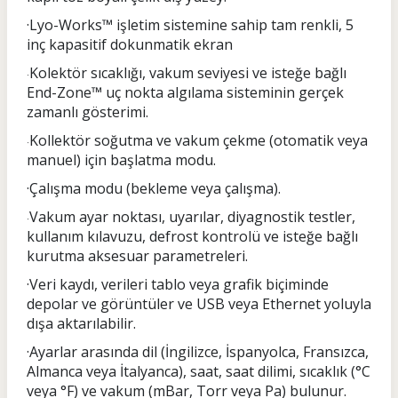
·Lyo-Works™ işletim sistemine sahip tam renkli, 5
inç kapasitif dokunmatik ekran
Kolektör sıcaklığı, vakum seviyesi ve isteğe bağlı
·
End-Zone™ uç nokta algılama sisteminin gerçek
zamanlı gösterimi.
Kollektör soğutma ve vakum çekme (otomatik veya
·
manuel) için başlatma modu.
·Çalışma modu (bekleme veya çalışma).
Vakum ayar noktası, uyarılar, diyagnostik testler,
·
kullanım kılavuzu, defrost kontrolü ve isteğe bağlı
kurutma aksesuar parametreleri.
·Veri kaydı, verileri tablo veya grafik biçiminde
depolar ve görüntüler ve USB veya Ethernet yoluyla
dışa aktarılabilir.
·Ayarlar arasında dil (İngilizce, İspanyolca, Fransızca,
Almanca veya İtalyanca), saat, saat dilimi, sıcaklık (°C
veya °F) ve vakum (mBar, Torr veya Pa) bulunur.