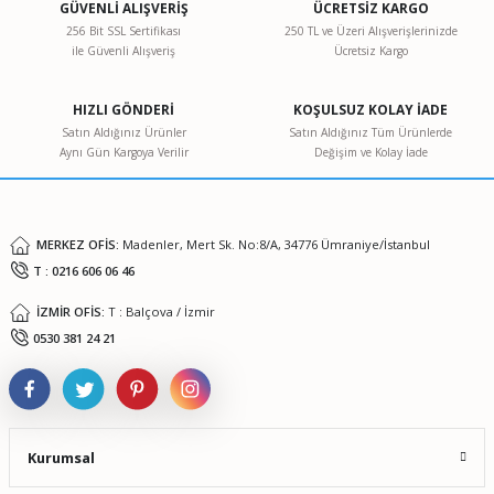
GÜVENLİ ALIŞVERİŞ
ÜCRETSİZ KARGO
256 Bit SSL Sertifikası
250 TL ve Üzeri Alışverişlerinizde
ile Güvenli Alışveriş
Ücretsiz Kargo
Ürün resmi kalitesiz, bozuk veya görüntülenemiyor.
Ürün açıklamasında eksik bilgiler bulunuyor.
HIZLI GÖNDERİ
KOŞULSUZ KOLAY İADE
Ürün bilgilerinde hatalar bulunuyor.
Satın Aldığınız Ürünler
Satın Aldığınız Tüm Ürünlerde
Aynı Gün Kargoya Verilir
Değişim ve Kolay İade
Ürün fiyatı diğer sitelerden daha pahalı.
Bu ürüne benzer farklı alternatifler olmalı.
MERKEZ OFİS:
Madenler, Mert Sk. No:8/A, 34776 Ümraniye/İstanbul
T : 0216 606 06 46
İZMİR OFİS:
T : Balçova / İzmir
Gönder
0530 381 24 21
Kurumsal