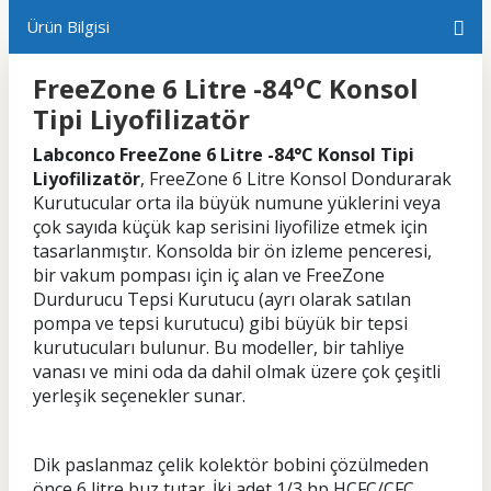
Ürün Bilgisi
o
FreeZone 6 Litre -84
C Konsol
Tipi Liyofilizatör
Labconco FreeZone 6 Litre -84°C Konsol Tipi
Liyofilizatör
, FreeZone 6 Litre Konsol Dondurarak
Kurutucular orta ila büyük numune yüklerini veya
çok sayıda küçük kap serisini liyofilize etmek için
tasarlanmıştır. Konsolda bir ön izleme penceresi,
bir vakum pompası için iç alan ve FreeZone
Durdurucu Tepsi Kurutucu (ayrı olarak satılan
pompa ve tepsi kurutucu) gibi büyük bir tepsi
kurutucuları bulunur. Bu modeller, bir tahliye
vanası ve mini oda da dahil olmak üzere çok çeşitli
yerleşik seçenekler sunar.
Dik paslanmaz çelik kolektör bobini çözülmeden
önce 6 litre buz tutar. İki adet 1/3 hp HCFC/CFC