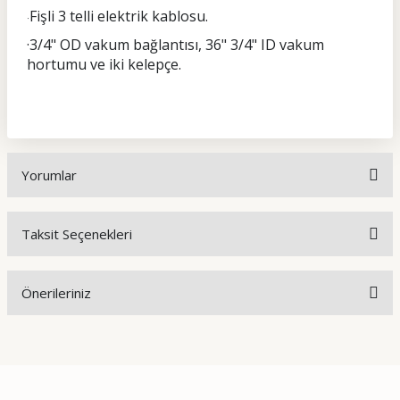
Fişli 3 telli elektrik kablosu.
·
·3/4" OD vakum bağlantısı, 36" 3/4" ID vakum
hortumu ve iki kelepçe.
Yorumlar
Taksit Seçenekleri
Bu ürüne ilk yorumu siz yapın!
Önerileriniz
Yorum Yaz
Bu ürünün fiyat bilgisi, resim, ürün açıklamalarında ve diğer
konularda yetersiz gördüğünüz noktaları öneri formunu
kullanarak tarafımıza iletebilirsiniz.
Görüş ve önerileriniz için teşekkür ederiz.