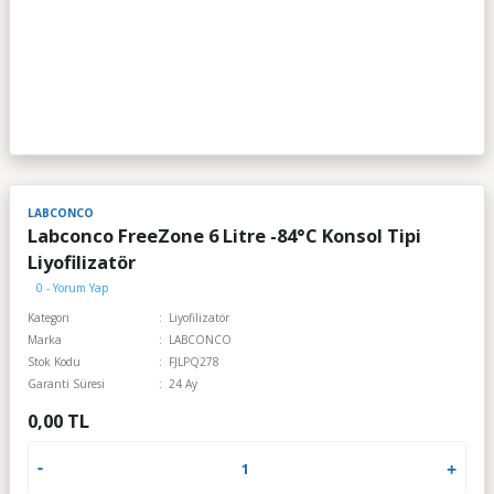
LABCONCO
Labconco FreeZone 6 Litre -84°C Konsol Tipi
Liyofilizatör
0 - Yorum Yap
Kategori
Liyofilizatör
Marka
LABCONCO
Stok Kodu
FJLPQ278
Garanti Süresi
24 Ay
0,00 TL