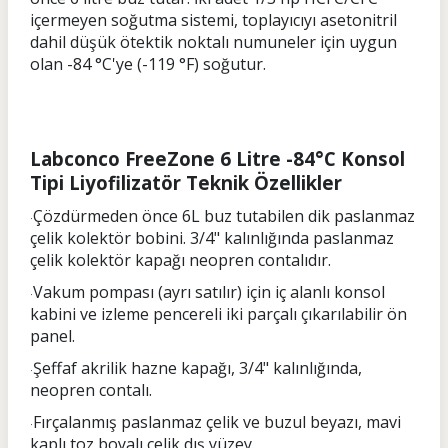
içermeyen soğutma sistemi, toplayıcıyı asetonitril
dahil düşük ötektik noktalı numuneler için uygun
olan -84 °C'ye (-119 °F) soğutur.
Labconco FreeZone 6 Litre -84°C Konsol
Tipi Liyofilizatör Teknik Özellikler
Çözdürmeden önce 6L buz tutabilen dik paslanmaz
·
çelik kolektör bobini. 3/4" kalınlığında paslanmaz
çelik kolektör kapağı neopren contalıdır.
Vakum pompası (ayrı satılır) için iç alanlı konsol
·
kabini ve izleme pencereli iki parçalı çıkarılabilir ön
panel.
Şeffaf akrilik hazne kapağı, 3/4" kalınlığında,
·
neopren contalı.
Fırçalanmış paslanmaz çelik ve buzul beyazı, mavi
·
kaplı toz boyalı çelik dış yüzey.