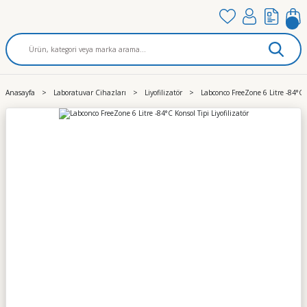
Anasayfa
Laboratuvar Cihazları
Liyofilizatör
Labconco FreeZone 6 Litre -84°C K