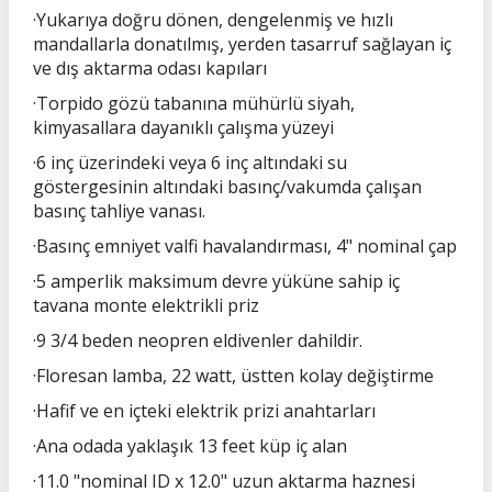
·Yukarıya doğru dönen, dengelenmiş ve hızlı
mandallarla donatılmış, yerden tasarruf sağlayan iç
ve dış aktarma odası kapıları
·Torpido gözü tabanına mühürlü siyah,
kimyasallara dayanıklı çalışma yüzeyi
·6 inç üzerindeki veya 6 inç altındaki su
göstergesinin altındaki basınç/vakumda çalışan
basınç tahliye vanası.
·Basınç emniyet valfi havalandırması, 4" nominal çap
·5 amperlik maksimum devre yüküne sahip iç
tavana monte elektrikli priz
·9 3/4 beden neopren eldivenler dahildir.
·Floresan lamba, 22 watt, üstten kolay değiştirme
·Hafif ve en içteki elektrik prizi anahtarları
·Ana odada yaklaşık 13 feet küp iç alan
·11.0 "nominal ID x 12.0" uzun aktarma haznesi