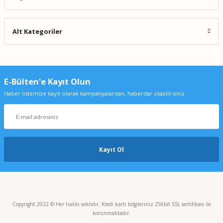
Alt Kategoriler
E-Bülten'e Kayıt Olun
Haber listemize kayıt olarak kampanyalardan, haberdar olabilirsiniz.
Kayıt Ol
Copyright 2022 © Her hakkı saklıdır. Kredi kartı bilgileriniz 256bit SSL sertifikası ile
korunmaktadır.