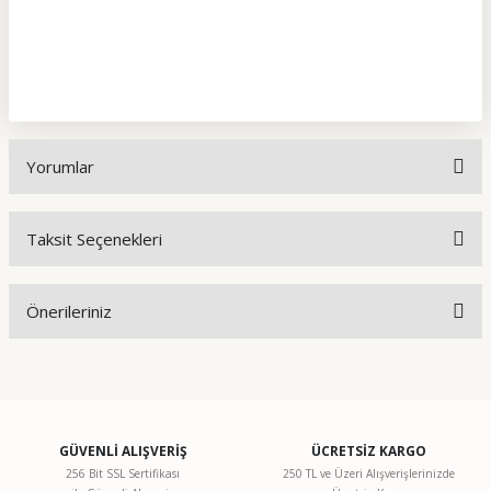
Yorumlar
Taksit Seçenekleri
Bu ürüne ilk yorumu siz yapın!
Önerileriniz
Yorum Yaz
Bu ürünün fiyat bilgisi, resim, ürün açıklamalarında ve diğer
konularda yetersiz gördüğünüz noktaları öneri formunu
kullanarak tarafımıza iletebilirsiniz.
Görüş ve önerileriniz için teşekkür ederiz.
GÜVENLİ ALIŞVERİŞ
ÜCRETSİZ KARGO
256 Bit SSL Sertifikası
250 TL ve Üzeri Alışverişlerinizde