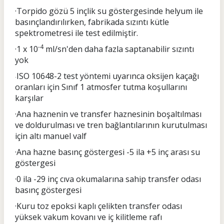
·Torpido gözü 5 inçlik su göstergesinde helyum ile
basınçlandırılırken, fabrikada sızıntı kütle
spektrometresi ile test edilmiştir.
-4
·1 x 10
ml/sn'den daha fazla saptanabilir sızıntı
yok
ISO 10648-2 test yöntemi uyarınca oksijen kaçağı
·
oranları için Sınıf 1 atmosfer tutma koşullarını
karşılar
·Ana haznenin ve transfer haznesinin boşaltılması
ve doldurulması ve tren bağlantılarının kurutulması
için altı manuel valf
·Ana hazne basınç göstergesi -5 ila +5 inç arası su
göstergesi
·0 ila -29 inç cıva okumalarına sahip transfer odası
basınç göstergesi
·Kuru toz epoksi kaplı çelikten transfer odası
yüksek vakum kovanı ve iç kilitleme rafı