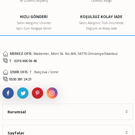
ile Güvenli Alışveriş
Ücretsiz Kargo
Ürün resmi kalitesiz, bozuk veya görüntülenemiyor.
Ürün açıklamasında eksik bilgiler bulunuyor.
HIZLI GÖNDERİ
KOŞULSUZ KOLAY İADE
Ürün bilgilerinde hatalar bulunuyor.
Satın Aldığınız Ürünler
Satın Aldığınız Tüm Ürünlerde
Aynı Gün Kargoya Verilir
Değişim ve Kolay İade
Ürün fiyatı diğer sitelerden daha pahalı.
Bu ürüne benzer farklı alternatifler olmalı.
MERKEZ OFİS:
Madenler, Mert Sk. No:8/A, 34776 Ümraniye/İstanbul
T : 0216 606 06 46
İZMİR OFİS:
T : Balçova / İzmir
Gönder
0530 381 24 21
Kurumsal
Sayfalar