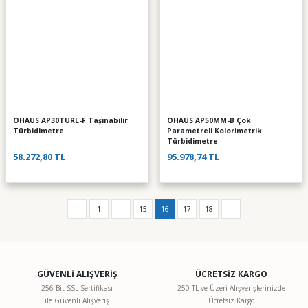
OHAUS AP30TURL-F Taşınabilir
OHAUS AP50MM-B Çok
Türbidimetre
Parametreli Kolorimetrik
Türbidimetre
58.272,80 TL
95.978,74 TL
1
..
15
16
17
18
GÜVENLİ ALIŞVERİŞ
ÜCRETSİZ KARGO
256 Bit SSL Sertifikası
250 TL ve Üzeri Alışverişlerinizde
ile Güvenli Alışveriş
Ücretsiz Kargo