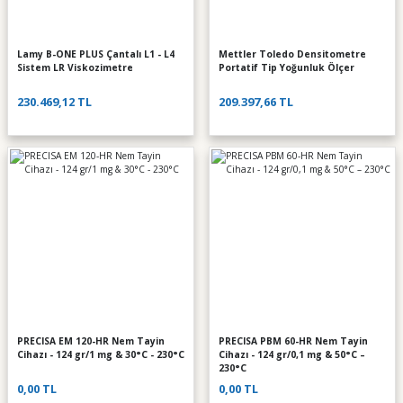
Lamy B-ONE PLUS Çantalı L1 - L4
Mettler Toledo Densitometre
Sistem LR Viskozimetre
Portatif Tip Yoğunluk Ölçer
230.469,12 TL
209.397,66 TL
PRECISA EM 120-HR Nem Tayin
PRECISA PBM 60-HR Nem Tayin
Cihazı - 124 gr/1 mg & 30°C - 230°C
Cihazı - 124 gr/0,1 mg & 50°C –
230°C
0,00 TL
0,00 TL