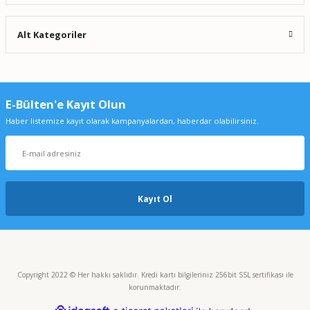
Alt Kategoriler
E-Bülten'e Kayıt Olun
Haber listemize kayıt olarak kampanyalardan, haberdar olabilirsiniz.
Kayıt Ol
Copyright 2022 © Her hakkı saklıdır. Kredi kartı bilgileriniz 256bit SSL sertifikası ile
korunmaktadır.