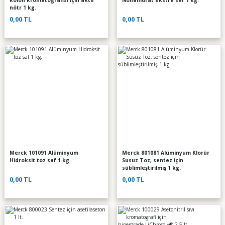
kolon kromatografisi için aktif
Nonahidrat ekstra saf 1 kg.
nötr 1 kg.
0,00 TL
0,00 TL
Merck 101091 Alüminyum
Merck 801081 Alüminyum Klorür
Hidroksit toz saf 1 kg.
Susuz Toz, sentez için
süblimleştirilmiş 1 kg.
0,00 TL
0,00 TL