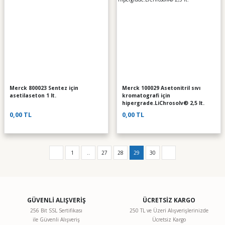
Merck 800023 Sentez için
Merck 100029 Asetonitril sıvı
asetilaseton 1 lt.
kromatografi için
hipergrade.LiChrosolv® 2,5 lt.
0,00 TL
0,00 TL
1
..
27
28
29
30
GÜVENLİ ALIŞVERİŞ
ÜCRETSİZ KARGO
256 Bit SSL Sertifikası
250 TL ve Üzeri Alışverişlerinizde
ile Güvenli Alışveriş
Ücretsiz Kargo