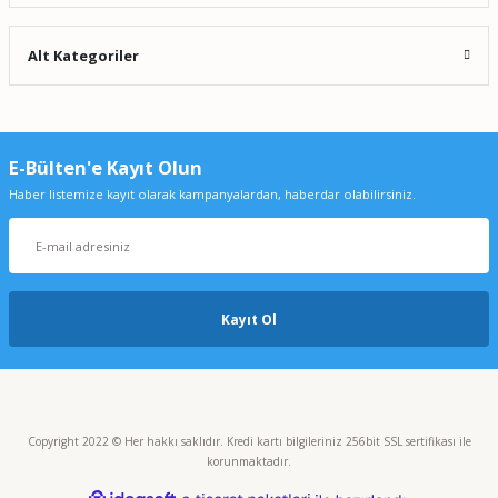
Alt Kategoriler
E-Bülten'e Kayıt Olun
Haber listemize kayıt olarak kampanyalardan, haberdar olabilirsiniz.
Kayıt Ol
Copyright 2022 © Her hakkı saklıdır. Kredi kartı bilgileriniz 256bit SSL sertifikası ile
korunmaktadır.