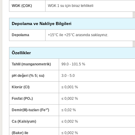
WGK (ÇGK)
WGK 1 su için biraz tehlikeli
Depolama ve Nakliye Bilgileri
Depolama
+15°C ile +25°C arasında saklayınız.
Özellikler
Tahlil (manganometrik)
99.0 - 101.5 %
pH değeri (% 5; su)
3.0 - 5.0
Klorür (Cl)
≤ 0,001 %
Fosfat (PO₄)
≤ 0,002 %
Demir(III)-tuzları (Fe³⁺)
≤ 0,02 %
Ca (Kalsiyum)
≤ 0,002 %
(Bakır) ile
≤ 0,002 %