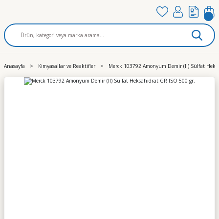
Anasayfa
Kimyasallar ve Reaktifler
Merck 103792 Amonyum Demir (II) Sülfat Heks