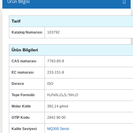
Ürün Bilgisi
Tarif
Katalog Numarası
103792
Ürün Bilgileri
CAS numarası
7783-85-9
EC numarası
233-151-8
Derece
ISO
Tepe Formülü
H₈FeN₂O₈S₂*6H₂O
Molar Kütle
392,14 g/mol
GTİP Kodu
2842 90 00
Kalite Seviyesi
MQ300 Serisi