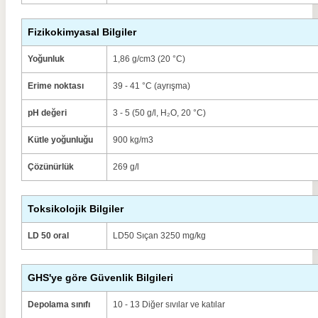
Fizikokimyasal Bilgiler
Yoğunluk
1,86 g/cm3 (20 °C)
Erime noktası
39 - 41 °C (ayrışma)
pH değeri
3 - 5 (50 g/l, H₂O, 20 °C)
Kütle yoğunluğu
900 kg/m3
Çözünürlük
269 g/l
Toksikolojik Bilgiler
LD 50 oral
LD50 Sıçan 3250 mg/kg
GHS'ye göre Güvenlik Bilgileri
Depolama sınıfı
10 - 13 Diğer sıvılar ve katılar