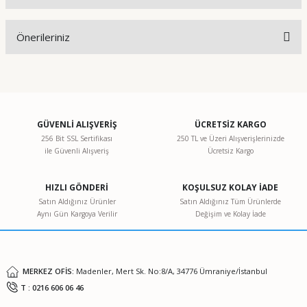
Bu ürüne ilk yorumu siz yapın!
Önerileriniz
Yorum Yaz
Bu ürünün fiyat bilgisi, resim, ürün açıklamalarında ve diğer
konularda yetersiz gördüğünüz noktaları öneri formunu
kullanarak tarafımıza iletebilirsiniz.
Görüş ve önerileriniz için teşekkür ederiz.
GÜVENLİ ALIŞVERİŞ
ÜCRETSİZ KARGO
256 Bit SSL Sertifikası
250 TL ve Üzeri Alışverişlerinizde
ile Güvenli Alışveriş
Ücretsiz Kargo
Ürün resmi kalitesiz, bozuk veya görüntülenemiyor.
Ürün açıklamasında eksik bilgiler bulunuyor.
HIZLI GÖNDERİ
KOŞULSUZ KOLAY İADE
Ürün bilgilerinde hatalar bulunuyor.
Satın Aldığınız Ürünler
Satın Aldığınız Tüm Ürünlerde
Aynı Gün Kargoya Verilir
Değişim ve Kolay İade
Ürün fiyatı diğer sitelerden daha pahalı.
Bu ürüne benzer farklı alternatifler olmalı.
MERKEZ OFİS:
Madenler, Mert Sk. No:8/A, 34776 Ümraniye/İstanbul
T : 0216 606 06 46