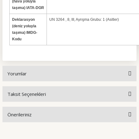
(hava yoluyla
taşıma) IATA-DGR
Deklarasyon
UN 3264 , 8, III, Ayrışma Grubu: 1 (Asitler)
(deniz yoluyla
taşıma) IMDG-
Kodu
Yorumlar
Taksit Seçenekleri
Bu ürüne ilk yorumu siz yapın!
Önerileriniz
Yorum Yaz
Bu ürünün fiyat bilgisi, resim, ürün açıklamalarında ve diğer
konularda yetersiz gördüğünüz noktaları öneri formunu