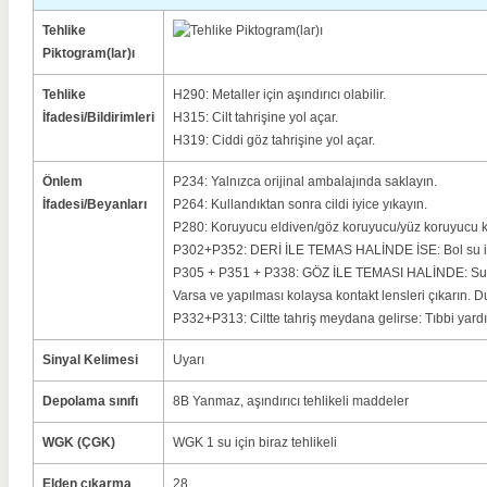
Tehlike
Piktogram(lar)ı
Tehlike
H290: Metaller için aşındırıcı olabilir.
İfadesi/Bildirimleri
H315: Cilt tahrişine yol açar.
H319: Ciddi göz tahrişine yol açar.
Önlem
P234: Yalnızca orijinal ambalajında saklayın.
İfadesi/Beyanları
P264: Kullandıktan sonra cildi iyice yıkayın.
P280: Koruyucu eldiven/göz koruyucu/yüz koruyucu k
P302+P352: DERİ İLE TEMAS HALİNDE İSE: Bol su ile
P305 + P351 + P338: GÖZ İLE TEMASI HALİNDE: Su ile
Varsa ve yapılması kolaysa kontakt lensleri çıkarın.
P332+P313: Ciltte tahriş meydana gelirse: Tıbbi yard
Sinyal Kelimesi
Uyarı
Depolama sınıfı
8B Yanmaz, aşındırıcı tehlikeli maddeler
WGK (ÇGK)
WGK 1 su için biraz tehlikeli
Elden çıkarma
28