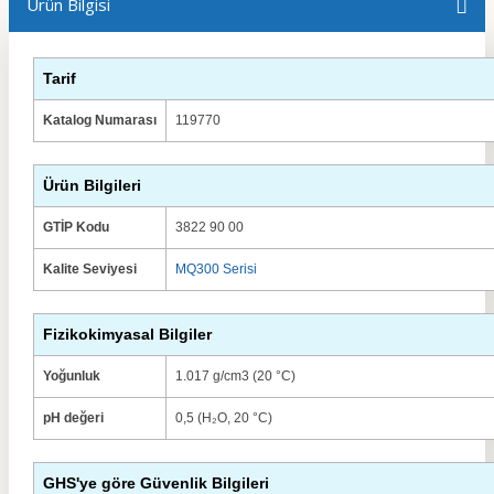
Ürün Bilgisi
Tarif
Katalog Numarası
119770
Ürün Bilgileri
GTİP Kodu
3822 90 00
Kalite Seviyesi
MQ300 Serisi
Fizikokimyasal Bilgiler
Yoğunluk
1.017 g/cm3 (20 °C)
pH değeri
0,5 (H₂O, 20 °C)
GHS'ye göre Güvenlik Bilgileri