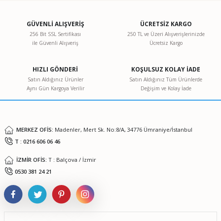
kullanarak tarafımıza iletebilirsiniz.
Görüş ve önerileriniz için teşekkür ederiz.
GÜVENLİ ALIŞVERİŞ
ÜCRETSİZ KARGO
256 Bit SSL Sertifikası
250 TL ve Üzeri Alışverişlerinizde
ile Güvenli Alışveriş
Ücretsiz Kargo
Ürün resmi kalitesiz, bozuk veya görüntülenemiyor.
Ürün açıklamasında eksik bilgiler bulunuyor.
HIZLI GÖNDERİ
KOŞULSUZ KOLAY İADE
Ürün bilgilerinde hatalar bulunuyor.
Satın Aldığınız Ürünler
Satın Aldığınız Tüm Ürünlerde
Aynı Gün Kargoya Verilir
Değişim ve Kolay İade
Ürün fiyatı diğer sitelerden daha pahalı.
Bu ürüne benzer farklı alternatifler olmalı.
MERKEZ OFİS:
Madenler, Mert Sk. No:8/A, 34776 Ümraniye/İstanbul
T : 0216 606 06 46
İZMİR OFİS:
T : Balçova / İzmir
Gönder
0530 381 24 21