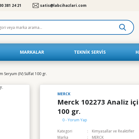
30 381 24 21
satis@labcihazlari.com
MARKALAR
TEKNIK SERVIS
H
 Seryum (IV) Sülfat 100 gr.
MERCK
Merck 102273 Analiz iç
100 gr.
0 - Yorum Yap
Kategori
Kimyasallar ve Reaktifler
Marka
MERCK