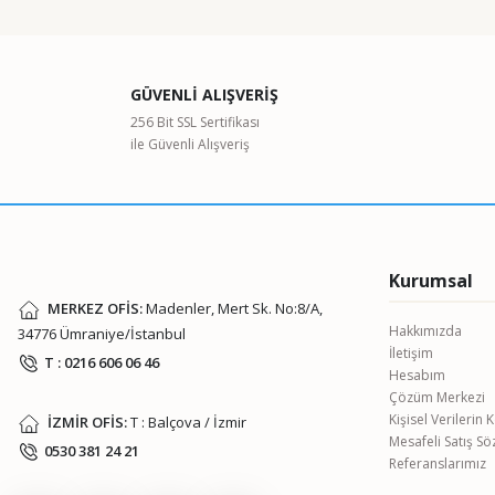
Görüş ve önerileriniz için teşekkür ederiz.
Ürün resmi kalitesiz, bozuk veya görüntülenemiyor.
GÜVENLİ ALIŞVERİŞ
Ürün açıklamasında eksik bilgiler bulunuyor.
256 Bit SSL Sertifikası
ile Güvenli Alışveriş
Ürün bilgilerinde hatalar bulunuyor.
Ürün fiyatı diğer sitelerden daha pahalı.
Bu ürüne benzer farklı alternatifler olmalı.
Kurumsal
MERKEZ OFİS:
Madenler, Mert Sk. No:8/A,
Hakkımızda
34776 Ümraniye/İstanbul
İletişim
T : 0216 606 06 46
Hesabım
Çözüm Merkezi
Kişisel Verilerin
İZMİR OFİS:
T : Balçova / İzmir
Mesafeli Satış S
0530 381 24 21
Referanslarımız