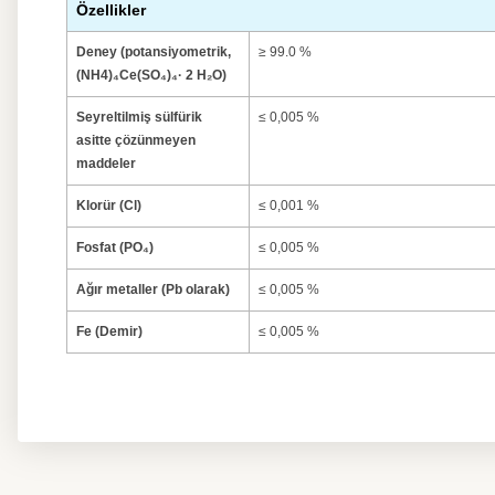
Özellikler
Deney (potansiyometrik,
≥ 99.0 %
(NH4)₄Ce(SO₄)₄· 2 H₂O)
Seyreltilmiş sülfürik
≤ 0,005 %
asitte çözünmeyen
maddeler
Klorür (Cl)
≤ 0,001 %
Fosfat (PO₄)
≤ 0,005 %
Ağır metaller (Pb olarak)
≤ 0,005 %
Fe (Demir)
≤ 0,005 %
Bu ürünün fiyat bilgisi, resim, ürün açıklamalarında ve diğer kon