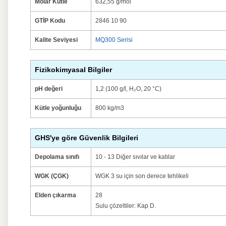
Molar Kütle
632,55 g/mol
GTİP Kodu
2846 10 90
Kalite Seviyesi
MQ300 Serisi
Fizikokimyasal Bilgiler
pH değeri
1,2 (100 g/l, H₂O, 20 °C)
Kütle yoğunluğu
800 kg/m3
GHS'ye göre Güvenlik Bilgileri
Depolama sınıfı
10 - 13 Diğer sıvılar ve katılar
WGK (ÇGK)
WGK 3 su için son derece tehlikeli
Elden çıkarma
28
Sulu çözeltiler: Kap D.