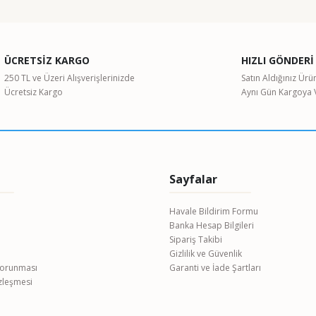
Bu ürüne ilk yorumu siz yapın!
ÜCRETSİZ KARGO
HIZLI GÖNDERİ
Yorum Yaz
250 TL ve Üzeri Alışverişlerinizde
Satın Aldığınız Ürü
Ücretsiz Kargo
Aynı Gün Kargoya V
Sayfalar
Havale Bildirim Formu
Banka Hesap Bilgileri
Gönder
Sipariş Takibi
Gizlilik ve Güvenlik
 Korunması
Garanti ve İade Şartları
özleşmesi