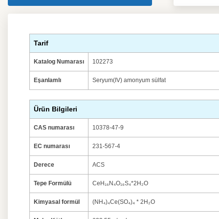
Tarif
Katalog Numarası
102273
Eşanlamlı
Seryum(IV) amonyum sülfat
Ürün Bilgileri
CAS numarası
10378-47-9
EC numarası
231-567-4
Derece
ACS
Tepe Formülü
CeH₁₆N₄O₁₆S₄*2H₂O
Kimyasal formül
(NH₄)₄Ce(SO₄)₄ * 2H₂O