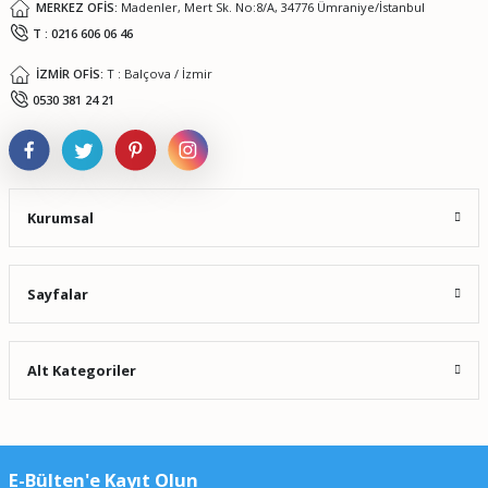
MERKEZ OFİS:
Madenler, Mert Sk. No:8/A, 34776 Ümraniye/İstanbul
T : 0216 606 06 46
İZMİR OFİS:
T : Balçova / İzmir
0530 381 24 21
Kurumsal
Sayfalar
Alt Kategoriler
E-Bülten'e Kayıt Olun