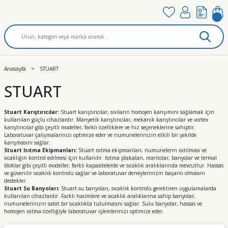
Anasayfa
STUART
STUART
Stuart Karıştırıcılar:
Stuart karıştırıcılar, sıvıların homojen karışımını sağlamak için
kullanılan güçlü cihazlardır. Manyetik karıştırıcılar, mekanik karıştırıcılar ve vortex
karıştırıcılar gibi çeşitli modeller, farklı özelliklere ve hız seçeneklerine sahiptir.
Laboratuvar çalışmalarınızı optimize eder ve numunelerinizin etkili bir şekilde
karışmasını sağlar.
Stuart Isıtma Ekipmanları:
Stuart ısıtma ekipmanları, numunelerin ısıtılması ve
sıcaklığın kontrol edilmesi için kullanılır. Isıtma plakaları, mantolar, banyolar ve termal
bloklar gibi çeşitli modeller, farklı kapasitelerde ve sıcaklık aralıklarında mevcuttur. Hassas
ve güvenilir sıcaklık kontrolü sağlar ve laboratuvar deneylerinizin başarılı olmasını
destekler.
Stuart Su Banyoları:
Stuart su banyoları, sıcaklık kontrolü gerektiren uygulamalarda
kullanılan cihazlardır. Farklı hacimlere ve sıcaklık aralıklarına sahip banyolar,
numunelerinizin sabit bir sıcaklıkta tutulmasını sağlar. Sulu banyolar, hassas ve
homojen ısıtma özelliğiyle laboratuvar işlemlerinizi optimize eder.