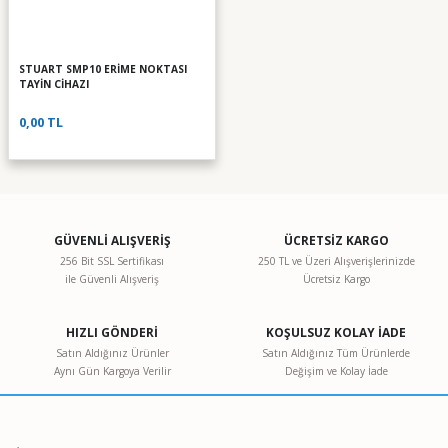
STUART SMP10 ERİME NOKTASI
TAYİN CİHAZI
0,00 TL
GÜVENLİ ALIŞVERİŞ
ÜCRETSİZ KARGO
256 Bit SSL Sertifikası
250 TL ve Üzeri Alışverişlerinizde
ile Güvenli Alışveriş
Ücretsiz Kargo
HIZLI GÖNDERİ
KOŞULSUZ KOLAY İADE
Satın Aldığınız Ürünler
Satın Aldığınız Tüm Ürünlerde
Aynı Gün Kargoya Verilir
Değişim ve Kolay İade