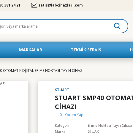
30 381 24 21
satis@labcihazlari.com
MARKALAR
TEKNIK SERVIS
H
 OTOMATİK DİJİTAL ERİME NOKTASI TAYİN CİHAZI
STUART
STUART SMP40 OTOMATİ
CİHAZI
0 - Yorum Yap
Kategori
Erime Noktası Tayin Cihazı
Marka
STUART