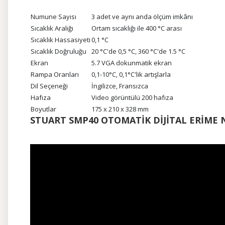
Numune Sayısı
3 adet ve aynı anda ölçüm imkânı
Sıcaklık Aralığı
Ortam sıcaklığı ile 400 °C arası
Sıcaklık Hassasiyeti
0,1 °C
Sıcaklık Doğruluğu
20 °C'de 0,5 °C, 360 °C'de 1.5 °C
Ekran
5.7 VGA dokunmatik ekran
Rampa Oranları
0,1-10°C, 0,1°C'lik artışlarla
Dil Seçeneği
İngilizce, Fransızca
Hafıza
Video görüntülü 200 hafıza
Boyutlar
175 x 210 x 328 mm
STUART SMP40 OTOMATİK DİJİTAL ERİME 