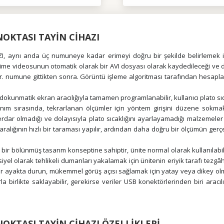
OKTASI TAYİN CİHAZI
nı anda üç numuneye kadar erimeyi doğru bir şekilde belirlemek için d
ime videosunun otomatik olarak bir AVI dosyası olarak kaydedileceği ve 
hiptir. numune gittikten sonra. Görüntü işleme algoritması tarafından he
nmatik ekran aracılığıyla tamamen programlanabilir, kullanıcı plato sıc
 Kullanım sırasında, tekrarlanan ölçümler için yöntem girişini düzene so
berdar olmadığı ve dolayısıyla plato sıcaklığını ayarlayamadığı malzemeler
k aralığının hızlı bir taraması yapılır, ardından daha doğru bir ölçümün gerç
 bölünmüş tasarım konseptine sahiptir, ünite normal olarak kullanılabilir
el olarak tehlikeli dumanları yakalamak için ünitenin eriyik tarafı tezgâhın
er ayakta durun, mükemmel görüş açısı sağlamak için yatay veya dikey olmak
a birlikte saklayabilir, gerekirse veriler USB konektörlerinden biri arac
OKTASI TAYİN CİHAZI ÖZELLİKLERİ