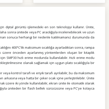
ijital görüntü işlemedeki en son teknolojiyi kullanır. Ünite,
daha sonra ünitede veya PC aracılığıyla incelenebilecek ve uzun
saplanan sonuca herhangi bir nedenle katılmamanız durumunda da
aklığını 400°C'lik maksimum sıcaklığa ayarladıktan sonra, rampa
kmak üzere önceden ayarlanmış yöntemlerden oluşan bir kitaplık
 için SMP30 hızlı erime modunda kullanılabilir. Hızlı erime modu
ekleştirilmesine olanak sağlamak için uygun plato sıcaklığıyla bir
 veya kontrol tarafı ve eriyik tarafı ayrılabilir, bu da maksimum
 arkasına veya hatta bir çeker ocak içine yerleştirilebilir. Ünite
 üzere iki yönde kullanılabilir, ekran ünite ile otomatik olarak
ılığıyla üniteden bir flash bellek sürücüsüne veya PC'ye kolayca