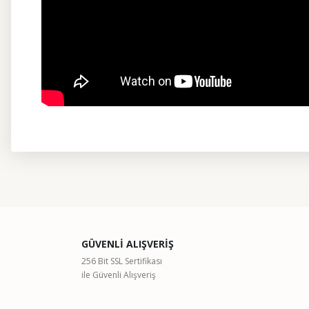
Bu ürünün fiyat bilgisi, resim, ürün açıklamalarında ve diğer kon
Görüş ve önerileriniz için teşekkür ederiz.
Ürün resmi kalitesiz, bozuk veya görüntülenemiyor.
GÜVENLİ ALIŞVERİŞ
Ürün açıklamasında eksik bilgiler bulunuyor.
256 Bit SSL Sertifikası
ile Güvenli Alışveriş
Ürün bilgilerinde hatalar bulunuyor.
Ürün fiyatı diğer sitelerden daha pahalı.