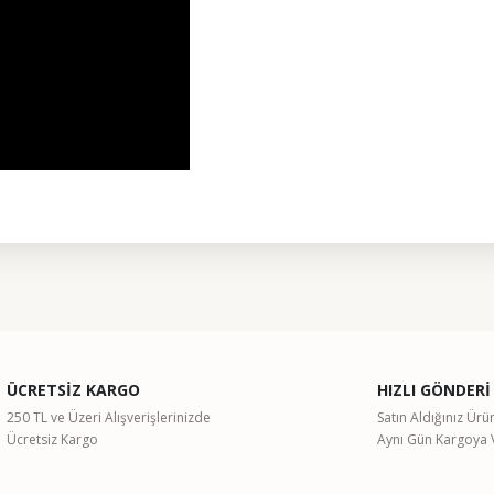
ularda yetersiz gördüğünüz noktaları öneri formunu kullanarak tarafımıza il
Bu ürüne ilk yorumu siz yapın!
ÜCRETSİZ KARGO
HIZLI GÖNDERİ
Yorum Yaz
250 TL ve Üzeri Alışverişlerinizde
Satın Aldığınız Ürü
Ücretsiz Kargo
Aynı Gün Kargoya V