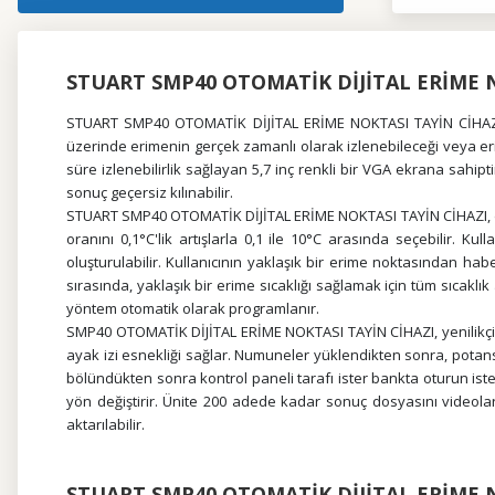
STUART SMP40 OTOMATİK DİJİTAL ERİME N
STUART SMP40 OTOMATİK DİJİTAL ERİME NOKTASI TAYİN CİHAZI, ay
üzerinde erimenin gerçek zamanlı olarak izlenebileceği veya er
süre izlenebilirlik sağlayan 5,7 inç renkli bir VGA ekrana sa
sonuç geçersiz kılınabilir.
STUART SMP40 OTOMATİK DİJİTAL ERİME NOKTASI TAYİN CİHAZI, doku
oranını 0,1°C'lik artışlarla 0,1 ile 10°C arasında seçebilir.
oluşturulabilir. Kullanıcının yaklaşık bir erime noktasından ha
sırasında, yaklaşık bir erime sıcaklığı sağlamak için tüm sıcaklı
yöntem otomatik olarak programlanır.
SMP40 OTOMATİK DİJİTAL ERİME NOKTASI TAYİN CİHAZI, yenilikçi bir
ayak izi esnekliği sağlar. Numuneler yüklendikten sonra, potansiy
bölündükten sonra kontrol paneli tarafı ister bankta oturun ist
yön değiştirir. Ünite 200 adede kadar sonuç dosyasını videolarl
aktarılabilir.
STUART SMP40 OTOMATİK DİJİTAL ERİME N