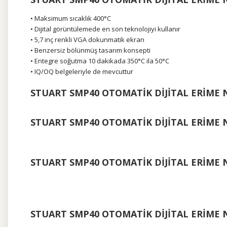
• Maksimum sıcaklık 400°C
• Dijital görüntülemede en son teknolojiyi kullanır
• 5,7 inç renkli VGA dokunmatik ekran
• Benzersiz bölünmüş tasarım konsepti
• Entegre soğutma 10 dakikada 350°C ila 50°C
• IQ/OQ belgeleriyle de mevcuttur
STUART SMP40 OTOMATİK DİJİTAL ERİME N
STUART SMP40 OTOMATİK DİJİTAL ERİME N
STUART SMP40 OTOMATİK DİJİTAL ERİME 
STUART SMP40 OTOMATİK DİJİTAL ERİME N