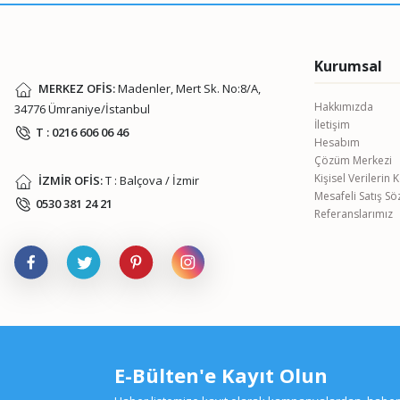
Bu ürüne benzer farklı alternatifler olmalı.
Kurumsal
MERKEZ OFİS:
Madenler, Mert Sk. No:8/A,
Hakkımızda
34776 Ümraniye/İstanbul
İletişim
T : 0216 606 06 46
Hesabım
Çözüm Merkezi
Kişisel Verilerin
İZMİR OFİS:
T : Balçova / İzmir
Mesafeli Satış S
0530 381 24 21
Referanslarımız
E-Bülten'e Kayıt Olun