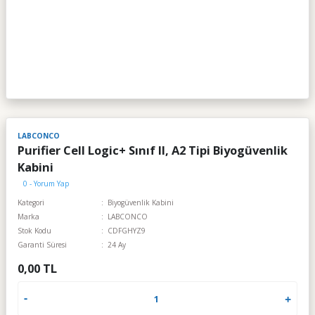
LABCONCO
Purifier Cell Logic+ Sınıf II, A2 Tipi Biyogüvenlik
Kabini
0 - Yorum Yap
Kategori
Biyogüvenlik Kabini
Marka
LABCONCO
Stok Kodu
CDFGHYZ9
Garanti Süresi
24 Ay
0,00 TL