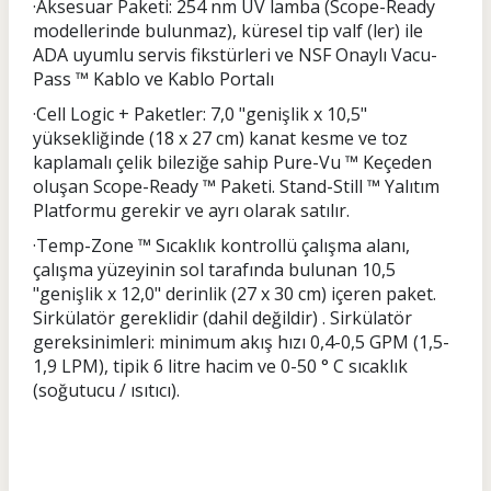
·Aksesuar Paketi: 254 nm UV lamba (Scope-Ready
modellerinde bulunmaz), küresel tip valf (ler) ile
ADA uyumlu servis fikstürleri ve NSF Onaylı Vacu-
Pass ™ Kablo ve Kablo Portalı
·Cell Logic + Paketler: 7,0 "genişlik x 10,5"
yüksekliğinde (18 x 27 cm) kanat kesme ve toz
kaplamalı çelik bileziğe sahip Pure-Vu ™ Keçeden
oluşan Scope-Ready ™ Paketi. Stand-Still ™ Yalıtım
Platformu gerekir ve ayrı olarak satılır.
·Temp-Zone ™ Sıcaklık kontrollü çalışma alanı,
çalışma yüzeyinin sol tarafında bulunan 10,5
"genişlik x 12,0" derinlik (27 x 30 cm) içeren paket.
Sirkülatör gereklidir (dahil değildir) . Sirkülatör
gereksinimleri: minimum akış hızı 0,4-0,5 GPM (1,5-
1,9 LPM), tipik 6 litre hacim ve 0-50 ° C sıcaklık
(soğutucu / ısıtıcı).