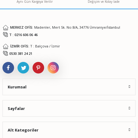
Aynı Gün Kargoya Verilir
Değişim ve Kolay İade
Ürün fiyatı diğer sitelerden daha pahalı.
Bu ürüne benzer farklı alternatifler olmalı.
MERKEZ OFİS:
Madenler, Mert Sk. No:8/A, 34776 Ümraniye/İstanbul
T : 0216 606 06 46
İZMİR OFİS:
T : Balçova / İzmir
Gönder
0530 381 24 21
Kurumsal
Sayfalar
Alt Kategoriler