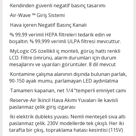
·Kendinden güvenli negatif basınç tasarımı
·Air-Wave ™ Giriş Sistemi
Hava içeren Negatif Basınç Kanalı
·
·% 99,99 verimli HEPA filtreleri tedarik edin ve
boşaltın. % 99,999 verimli ULPA filtresi mevcuttur.
·MyLogic OS özellikli iç monteli, görüş hattı renkli
LCD. Filtre ömrünü, alarm durumları için durum
mesajlarını ve uyarıları görüntüler. 8 dil mevcut
Kontamine çalışma alanının dışında bulunan parlak,
·
90-150 ayak mumu, parlamayan LED aydınlatma
·Tamamen kapanan, net 1/4 "temperli emniyet camı
·Reserve-Air İkincil Hava Akımı Yuvaları ile kavisli
paslanmaz çelik giriş ızgarası
·İki elektrik dubleks yuvası. Nemli menteşeli sıva altı
paslanmaz çelik. 230V modellerde tek çıkışlı. Her iki
tarafta bir çıkış, topraklama hatası kesintisi (115V)