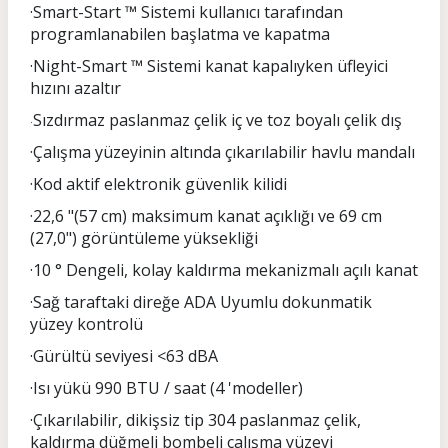
·Smart-Start ™ Sistemi kullanıcı tarafından
programlanabilen başlatma ve kapatma
·Night-Smart ™ Sistemi kanat kapalıyken üfleyici
hızını azaltır
Sızdırmaz paslanmaz çelik iç ve toz boyalı çelik dış
·
·Çalışma yüzeyinin altında çıkarılabilir havlu mandalı
·Kod aktif elektronik güvenlik kilidi
·22,6 "(57 cm) maksimum kanat açıklığı ve 69 cm
(27,0") görüntüleme yüksekliği
·10 ° Dengeli, kolay kaldırma mekanizmalı açılı kanat
·Sağ taraftaki direğe ADA Uyumlu dokunmatik
yüzey kontrolü
·Gürültü seviyesi <63 dBA
·Isı yükü 990 BTU / saat (4 'modeller)
·Çıkarılabilir, dikişsiz tip 304 paslanmaz çelik,
kaldırma düğmeli bombeli çalışma yüzeyi