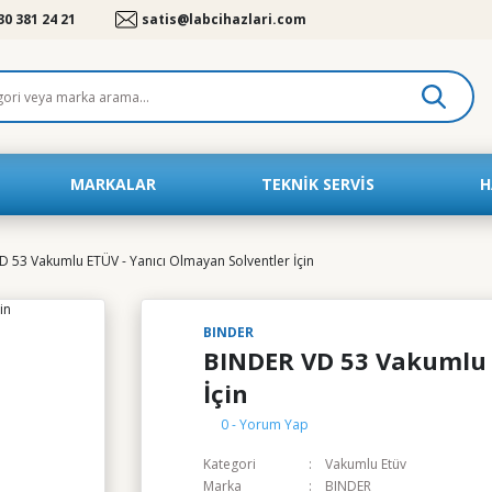
30 381 24 21
satis@labcihazlari.com
MARKALAR
TEKNIK SERVIS
H
 53 Vakumlu ETÜV - Yanıcı Olmayan Solventler İçin
BINDER
BINDER VD 53 Vakumlu 
İçin
0 - Yorum Yap
Kategori
Vakumlu Etüv
Marka
BINDER