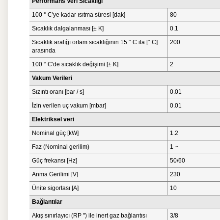
Performans Veri Sıcaklığı
100 ° C'ye kadar ısıtma süresi [dak]
80
Sıcaklık dalgalanması [± K]
0.1
Sıcaklık aralığı ortam sıcaklığının 15 ° C ila [° C]
200
arasında
100 ° C'de sıcaklık değişimi [± K]
2
Vakum Verileri
Sızıntı oranı [bar / s]
0.01
İzin verilen uç vakum [mbar]
0.01
Elektriksel veri
Nominal güç [kW]
1.2
Faz (Nominal gerilim)
1 ~
Güç frekansı [Hz]
50/60
Anma Gerilimi [V]
230
Ünite sigortası [A]
10
Bağlantılar
Akış sınırlayıcı (RP ") ile inert gaz bağlantısı
3/8