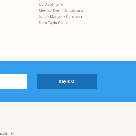
Sıvı Azot Tankı
0,00 TL
Medikal Derin Dondurucu
0,00 TL
Isıtıcılı Manyetik Karıştırıcı
fu
Nem Tayin Cihazı
Kayıt Ol
nmaktadır.