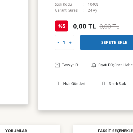
Stok Kodu
10408
Garanti Süresi
24 Ay
0,00 TL
0,00 TL
%5
SEPETE EKLE
Tavsiye Et
Fiyatı Düşünce Habe
Hızlı Gönderi
Sınırlı Stok
YORUMLAR
TAKSIT SEÇENEKLE