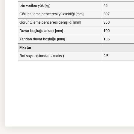
İzin verilen yük [kg]
45
Görüntüleme penceresi yüksekliği [mm]
307
Görüntüleme penceresi genişliği [mm]
350
Duvar boşluğu arkası [mm]
100
Yandan duvar boşluğu [mm]
135
Fikstür
Raf sayısı (standart / maks.)
2/5