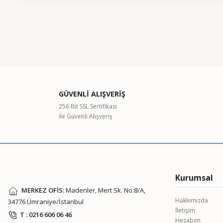
Bu ürünün fiyat bilgisi, resim, ürün açıklamalarında ve diğer kon
Görüş ve önerileriniz için teşekkür ederiz.
Ürün resmi kalitesiz, bozuk veya görüntülenemiyor.
Ürün açıklamasında eksik bilgiler bulunuyor.
Ürün bilgilerinde hatalar bulunuyor.
GÜVENLİ ALIŞVERİŞ
Ürün fiyatı diğer sitelerden daha pahalı.
256 Bit SSL Sertifikası
Bu ürüne benzer farklı alternatifler olmalı.
ile Güvenli Alışveriş
Kurumsal
MERKEZ OFİS:
Madenler, Mert Sk. No:8/A,
Hakkımızda
34776 Ümraniye/İstanbul
İletişim
T : 0216 606 06 46
Hesabım