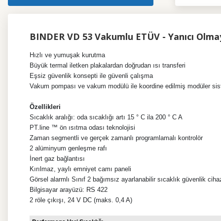
BINDER VD 53 Vakumlu ETÜV - Yanıcı Olmay
Hızlı ve yumuşak kurutma
Büyük termal iletken plakalardan doğrudan ısı transferi
Eşsiz güvenlik konsepti ile güvenli çalışma
Vakum pompası ve vakum modülü ile koordine edilmiş modüler si
Özellikleri
Sıcaklık aralığı: oda sıcaklığı artı 15 ° C ila 200 ° C A
PT.line ™ ön ısıtma odası teknolojisi
Zaman segmentli ve gerçek zamanlı programlamalı kontrolör
2 alüminyum genleşme rafı
İnert gaz bağlantısı
Kırılmaz, yaylı emniyet camı paneli
Görsel alarmlı Sınıf 2 bağımsız ayarlanabilir sıcaklık güvenlik cih
Bilgisayar arayüzü: RS 422
2 röle çıkışı, 24 V DC (maks. 0,4 A)