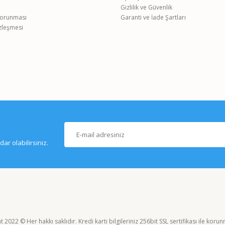
Gizlilik ve Güvenlik
 Korunması
Garanti ve İade Şartları
özleşmesi
BINDER ED 115 Doğal Konveksiyonlu Etüv - %30 Enerji Tasarru
111.942,14 TL
r olabilirsiniz.
 2022 © Her hakkı saklıdır. Kredi kartı bilgileriniz 256bit SSL sertifikası ile koru