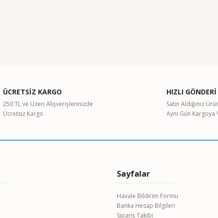
ularda yetersiz gördüğünüz noktaları öneri formunu kullanarak tarafımıza il
Bu ürüne ilk yorumu siz yapın!
Yorum Yaz
ÜCRETSİZ KARGO
HIZLI GÖNDERİ
250 TL ve Üzeri Alışverişlerinizde
Satın Aldığınız Ürü
Ücretsiz Kargo
Aynı Gün Kargoya V
Gönder
Sayfalar
Havale Bildirim Formu
Banka Hesap Bilgileri
Sipariş Takibi