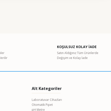
etebilirsiniz.
%5
KOŞULSUZ KOLAY İADE
nler
Satın Aldığınız Tüm Ürünlerde
erilir
Değişim ve Kolay İade
Alt Kategoriler
Laboratuvar Cihazları
Otomatik Pipet
BINDER FD 56 Fanlı Etüv - Zorlanmış Konveksiyonlu
pH Metre