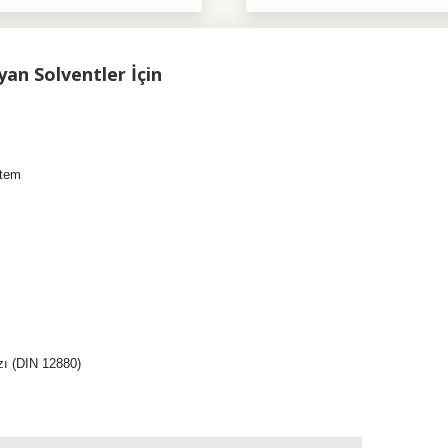
an Solventler İçin
stem
azı (DIN 12880)