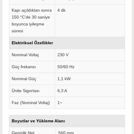
Kapı açıldıktan sonra
4 dk
150 °C'de 30 saniye
boyunca iyileşme
süresi
Elektriksel Özellikler
Nominal Voltaj
230 V
Güç frekansı
50/60 Hz
Nominal Güç
1,1 kW
Ünite Sigortası
6,3 A
Faz (Nominal Voltaj)
1~
Boyutlar ve Yükleme Alanı
Genişlik Net
560 mm