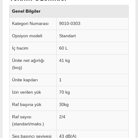
Genel Bilgiler
Kategori Numarası
9010-0303
Opsiyon modeli
Standart
İç hacim
60 L
Ünite net ağırlığı
41 kg
(boş)
Ünite kapıları
1
İzin verilen yük
70 kg
Raf başına yük
30kg
Raf sayısı
2/4
(standart/maks.)
Ses basıncı seviyesi
43 dB(A)