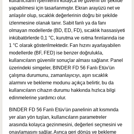
kullanıcıların işlemlerini kolayca ve güvenli bir şekilde
yapabilmesi için tasarlanmıştır. Ekran arayüzü net ve
anlaşılır olup, sıcaklık değerlerinin doğru bir şekilde
izlenmesine olanak tanır. Sabit fanlı ya da fanı
olmayan modellerde (BD, ED, FD), sıcaklık hassasiyeti
inkübatörlerde 0,1 °C, kurutma ve ısıtma fırınlarında ise
1 °C olarak gösterilmektedir. Fan hızını ayarlayabilen
modellerde (BF, FED) ise benzer doğrulukla,
kullanıcıların güvenilir sonuçlar alması sağlanır. Panel
üzerindeki simgeler, BINDER FD 56 Fanlı Etüv'ün
çalışma durumunu, zamanlayıcıyı, aşırı sıcaklık
alarmını ve bekleme modunu açıkça belirtir, bu da
kullanıcıların cihazın durumu hakkında hızlıca bilgi
edinmelerine yardımcı olur.
BINDER FD 56 Fanlı Etüv'ün panelinin alt kısmında
yer alan yön tuşları, kullanıcıların parametreler
arasında kolayca gezinmesini, değerleri seçmesini ve
onaylamasını sağlar. Ayrıca geri dönüş ve bekleme