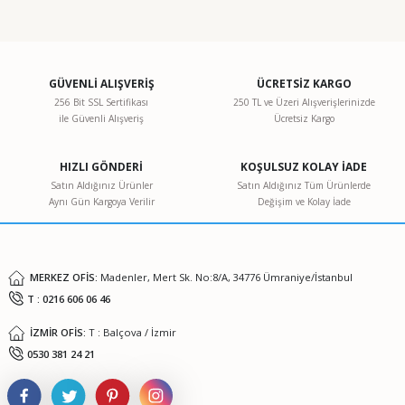
konularda yetersiz gördüğünüz noktaları öneri formunu
kullanarak tarafımıza iletebilirsiniz.
Görüş ve önerileriniz için teşekkür ederiz.
GÜVENLİ ALIŞVERİŞ
ÜCRETSİZ KARGO
Ürün resmi kalitesiz, bozuk veya görüntülenemiyor.
256 Bit SSL Sertifikası
250 TL ve Üzeri Alışverişlerinizde
ile Güvenli Alışveriş
Ücretsiz Kargo
Ürün açıklamasında eksik bilgiler bulunuyor.
Ürün bilgilerinde hatalar bulunuyor.
HIZLI GÖNDERİ
KOŞULSUZ KOLAY İADE
Ürün fiyatı diğer sitelerden daha pahalı.
Satın Aldığınız Ürünler
Satın Aldığınız Tüm Ürünlerde
Aynı Gün Kargoya Verilir
Değişim ve Kolay İade
Bu ürüne benzer farklı alternatifler olmalı.
MERKEZ OFİS:
Madenler, Mert Sk. No:8/A, 34776 Ümraniye/İstanbul
T : 0216 606 06 46
Gönder
İZMİR OFİS:
T : Balçova / İzmir
BINDER ED 56 Doğal Konveksiyonlu Etüv – %30 Enerji Tasarrufu
0530 381 24 21
82.310,40 TL