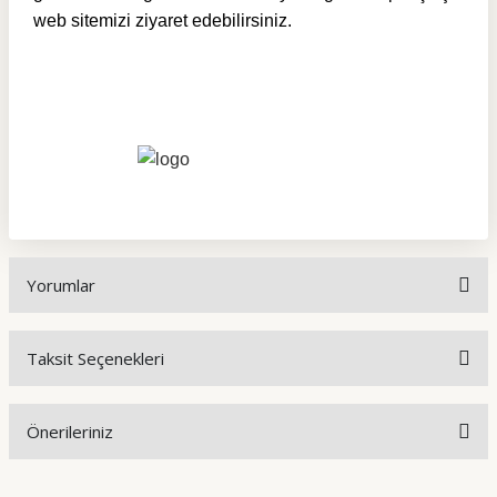
web sitemizi ziyaret edebilirsiniz.
Yorumlar
Taksit Seçenekleri
Bu ürüne ilk yorumu siz yapın!
Önerileriniz
Yorum Yaz
Bu ürünün fiyat bilgisi, resim, ürün açıklamalarında ve diğer