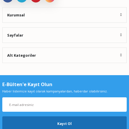
Kurumsal
Sayfalar
Alt Kategoriler
E-Bülten'e Kayıt Olun
Haber listemize kayıt olarak kampanyalardan, haberdar olabilirsiniz.
BINDER ED 115 Doğal Konveksiyonlu Etüv - %30 Enerji Tasarrufu
Kayıt Ol