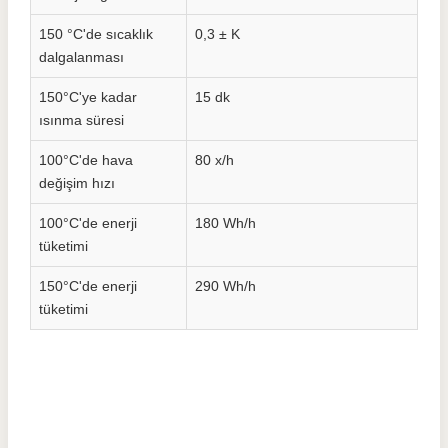
150 °C'de sıcaklık
0,3 ± K
dalgalanması
150°C'ye kadar
15 dk
ısınma süresi
100°C'de hava
80 x/h
değişim hızı
100°C'de enerji
180 Wh/h
tüketimi
150°C'de enerji
290 Wh/h
tüketimi