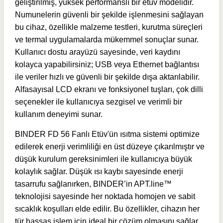
geliştirilmiş, yüksek performanslı bir etüv modelidir.
Numunelerin güvenli bir şekilde işlenmesini sağlayan
bu cihaz, özellikle malzeme testleri, kurutma süreçleri
ve termal uygulamalarda mükemmel sonuçlar sunar.
Kullanıcı dostu arayüzü sayesinde, veri kaydını
kolayca yapabilirsiniz; USB veya Ethernet bağlantısı
ile veriler hızlı ve güvenli bir şekilde dışa aktarılabilir.
Alfasayısal LCD ekranı ve fonksiyonel tuşları, çok dilli
seçenekler ile kullanıcıya sezgisel ve verimli bir
kullanım deneyimi sunar.
BINDER FD 56 Fanlı Etüv'ün ısıtma sistemi optimize
edilerek enerji verimliliği en üst düzeye çıkarılmıştır ve
düşük kurulum gereksinimleri ile kullanıcıya büyük
kolaylık sağlar. Düşük ısı kaybı sayesinde enerji
tasarrufu sağlanırken, BINDER’in APT.line™
teknolojisi sayesinde her noktada homojen ve sabit
sıcaklık koşulları elde edilir. Bu özellikler, cihazın her
tür hassas işlem için ideal bir çözüm olmasını sağlar.