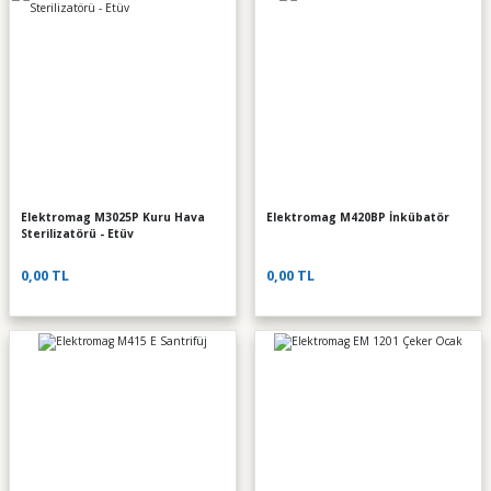
Elektromag M3025P Kuru Hava
Elektromag M420BP İnkübatör
Sterilizatörü - Etüv
0,00 TL
0,00 TL