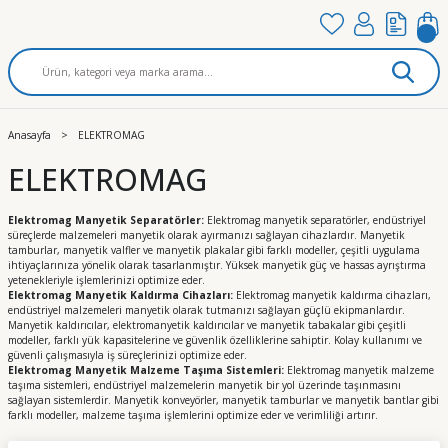
Anasayfa
ELEKTROMAG
ELEKTROMAG
Elektromag Manyetik Separatörler:
Elektromag manyetik separatörler, endüstriyel
süreçlerde malzemeleri manyetik olarak ayırmanızı sağlayan cihazlardır. Manyetik
tamburlar, manyetik valfler ve manyetik plakalar gibi farklı modeller, çeşitli uygulama
ihtiyaçlarınıza yönelik olarak tasarlanmıştır. Yüksek manyetik güç ve hassas ayrıştırma
yetenekleriyle işlemlerinizi optimize eder.
Elektromag Manyetik Kaldırma Cihazları:
Elektromag manyetik kaldırma cihazları,
endüstriyel malzemeleri manyetik olarak tutmanızı sağlayan güçlü ekipmanlardır.
Manyetik kaldırıcılar, elektromanyetik kaldırıcılar ve manyetik tabakalar gibi çeşitli
modeller, farklı yük kapasitelerine ve güvenlik özelliklerine sahiptir. Kolay kullanımı ve
güvenli çalışmasıyla iş süreçlerinizi optimize eder.
Elektromag Manyetik Malzeme Taşıma Sistemleri:
Elektromag manyetik malzeme
taşıma sistemleri, endüstriyel malzemelerin manyetik bir yol üzerinde taşınmasını
sağlayan sistemlerdir. Manyetik konveyörler, manyetik tamburlar ve manyetik bantlar gibi
farklı modeller, malzeme taşıma işlemlerini optimize eder ve verimliliği artırır.