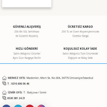
GÜVENLİ ALIŞVERİŞ
ÜCRETSİZ KARGO
256 Bit SSL Sertifikası
250 TL ve Üzeri Alışverişlerinizde
ile Güvenli Alışveriş
Ücretsiz Kargo
HIZLI GÖNDERİ
KOŞULSUZ KOLAY İADE
Satın Aldığınız Ürünler
Satın Aldığınız Tüm Ürünlerde
Aynı Gün Kargoya Verilir
Değişim ve Kolay İade
MERKEZ OFİS:
Madenler, Mert Sk. No:8/A, 34776 Ümraniye/İstanbul
T : 0216 606 06 46
İZMİR OFİS:
T : Balçova / İzmir
0530 381 24 21