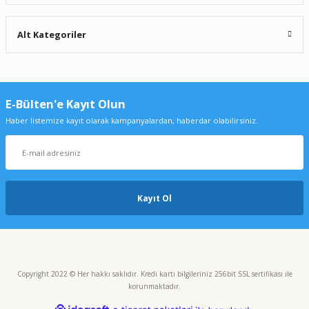
Alt Kategoriler
E-Bülten'e Kayıt Olun
Haber listemize kayıt olarak kampanyalardan, haberdar olabilirsiniz.
Kayıt Ol
Copyright 2022 © Her hakkı saklıdır. Kredi kartı bilgileriniz 256bit SSL sertifikası ile
korunmaktadır.