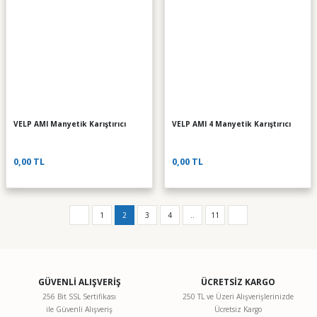
VELP AMI Manyetik Karıştırıcı
VELP AMI 4 Manyetik Karıştırıcı
0,00 TL
0,00 TL
1
2
3
4
..
11
GÜVENLİ ALIŞVERİŞ
ÜCRETSİZ KARGO
256 Bit SSL Sertifikası
250 TL ve Üzeri Alışverişlerinizde
ile Güvenli Alışveriş
Ücretsiz Kargo