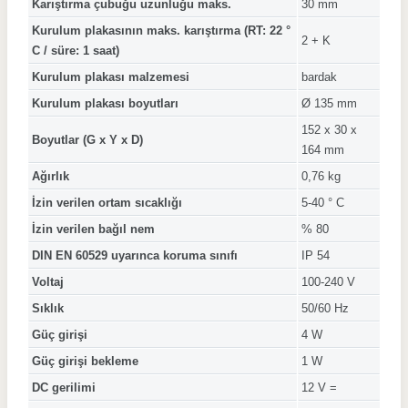
Karıştırma çubuğu uzunluğu maks.
30 mm
Kurulum plakasının maks. karıştırma (RT: 22 °
2 + K
C / süre: 1 saat)
Kurulum plakası malzemesi
bardak
Kurulum plakası boyutları
Ø 135 mm
152 x 30 x
Boyutlar (G x Y x D)
164 mm
Ağırlık
0,76 kg
İzin verilen ortam sıcaklığı
5-40 ° C
İzin verilen bağıl nem
% 80
DIN EN 60529 uyarınca koruma sınıfı
IP 54
Voltaj
100-240 V
Sıklık
50/60 Hz
Güç girişi
4 W
Güç girişi bekleme
1 W
DC gerilimi
12 V =