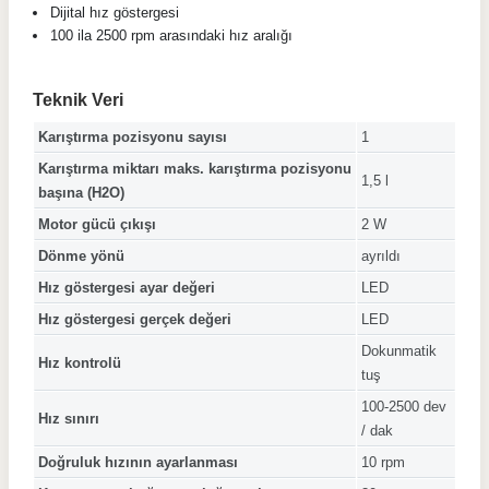
Dijital hız göstergesi
100 ila 2500 rpm arasındaki hız aralığı
Teknik Veri
Karıştırma pozisyonu sayısı
1
Karıştırma miktarı maks. karıştırma pozisyonu
1,5 l
başına (H2O)
Motor gücü çıkışı
2 W
Dönme yönü
ayrıldı
Hız göstergesi ayar değeri
LED
Hız göstergesi gerçek değeri
LED
Dokunmatik
Hız kontrolü
tuş
100-2500 dev
Hız sınırı
/ dak
Doğruluk hızının ayarlanması
10 rpm