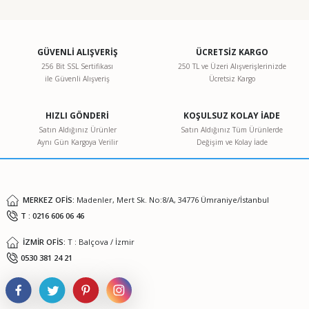
Bu ürünün fiyat bilgisi, resim, ürün açıklamalarında ve diğer
konularda yetersiz gördüğünüz noktaları öneri formunu
kullanarak tarafımıza iletebilirsiniz.
Görüş ve önerileriniz için teşekkür ederiz.
GÜVENLİ ALIŞVERİŞ
ÜCRETSİZ KARGO
256 Bit SSL Sertifikası
250 TL ve Üzeri Alışverişlerinizde
ile Güvenli Alışveriş
Ücretsiz Kargo
Ürün resmi kalitesiz, bozuk veya görüntülenemiyor.
Ürün açıklamasında eksik bilgiler bulunuyor.
HIZLI GÖNDERİ
KOŞULSUZ KOLAY İADE
Ürün bilgilerinde hatalar bulunuyor.
Satın Aldığınız Ürünler
Satın Aldığınız Tüm Ürünlerde
Aynı Gün Kargoya Verilir
Değişim ve Kolay İade
Ürün fiyatı diğer sitelerden daha pahalı.
Bu ürüne benzer farklı alternatifler olmalı.
MERKEZ OFİS:
Madenler, Mert Sk. No:8/A, 34776 Ümraniye/İstanbul
T : 0216 606 06 46
İZMİR OFİS:
T : Balçova / İzmir
Gönder
0530 381 24 21