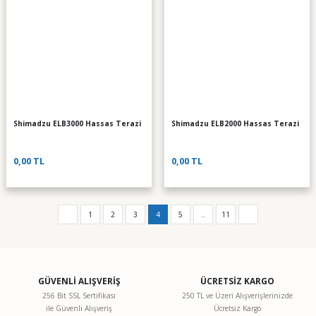
Shimadzu ELB3000 Hassas Terazi
Shimadzu ELB2000 Hassas Terazi
0,00 TL
0,00 TL
1
2
3
4
5
..
11
GÜVENLİ ALIŞVERİŞ
ÜCRETSİZ KARGO
256 Bit SSL Sertifikası
250 TL ve Üzeri Alışverişlerinizde
ile Güvenli Alışveriş
Ücretsiz Kargo