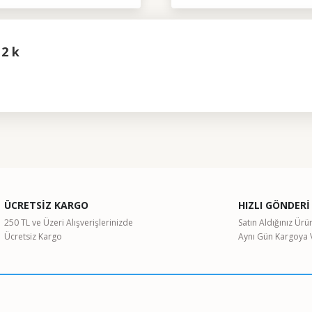
2 k
ularda yetersiz gördüğünüz noktaları öneri formunu kullanarak tarafımıza il
Bu ürüne ilk yorumu siz yapın!
ÜCRETSİZ KARGO
HIZLI GÖNDERİ
Yorum Yaz
250 TL ve Üzeri Alışverişlerinizde
Satın Aldığınız Ürü
Ücretsiz Kargo
Aynı Gün Kargoya V