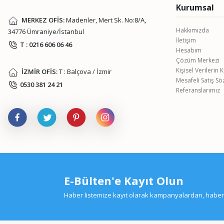
Kurumsal
MERKEZ OFİS:
Madenler, Mert Sk. No:8/A,
Hakkımızda
34776 Ümraniye/İstanbul
İletişim
T : 0216 606 06 46
Hesabım
Çözüm Merkezi
Kişisel Verilerin
İZMİR OFİS:
T : Balçova / İzmir
Mesafeli Satış S
0530 381 24 21
Referanslarımız
E-Bülten'e Kayıt Olun
Haber listemize kayıt olarak kampanyalardan, haberda