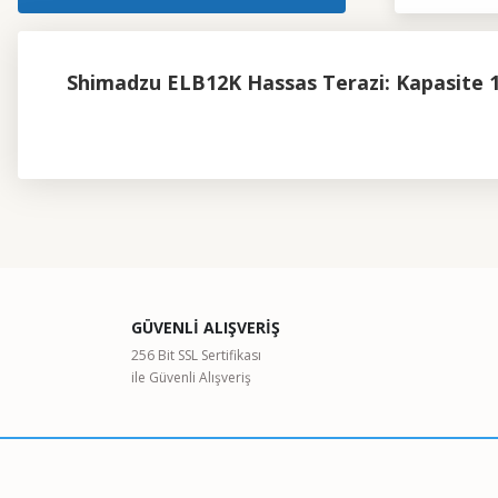
Shimadzu ELB12K Hassas Terazi: Kapasite 1
Bu ürünün fiyat bilgisi, resim, ürün açıklamalarında ve diğer kon
Görüş ve önerileriniz için teşekkür ederiz.
Ürün resmi kalitesiz, bozuk veya görüntülenemiyor.
GÜVENLİ ALIŞVERİŞ
Ürün açıklamasında eksik bilgiler bulunuyor.
256 Bit SSL Sertifikası
ile Güvenli Alışveriş
Ürün bilgilerinde hatalar bulunuyor.
Ürün fiyatı diğer sitelerden daha pahalı.
Bu ürüne benzer farklı alternatifler olmalı.