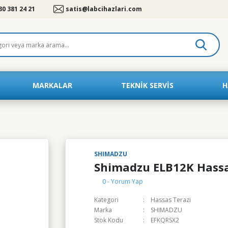
30 381 24 21
satis@labcihazlari.com
MARKALAR
TEKNIK SERVIS
H
SHIMADZU
Shimadzu ELB12K Hassa
0 - Yorum Yap
Kategori
Hassas Terazi
Marka
SHIMADZU
Stok Kodu
EFKQRSX2