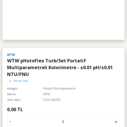
WTW
WTW pHotoFlex Turb/Set Portatif
Multiparametreli Kolorimetre - ±0.01 pH/±0.01
NTU/FNU
0 - Yorum Yap
Kategori
Portatif Multiparametre
Marka
WTW
Stok Kodu
57L5CNXXTE
0,00 TL