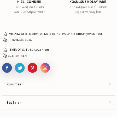
HIZLI GÖNDERİ
KOŞULSUZ KOLAY İADE
Ürün bilgilerinde hatalar bulunuyor.
Satın Aldığınız Ürünler
Satın Aldığınız Tüm Ürünlerde
Aynı Gün Kargoya Verilir
Değişim ve Kolay İade
Ürün fiyatı diğer sitelerden daha pahalı.
Bu ürüne benzer farklı alternatifler olmalı.
MERKEZ OFİS:
Madenler, Mert Sk. No:8/A, 34776 Ümraniye/İstanbul
T : 0216 606 06 46
İZMİR OFİS:
T : Balçova / İzmir
Gönder
0530 381 24 21
Kurumsal
Sayfalar