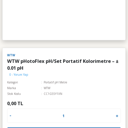
WTW
WTW pHotoFlex pH/Set Portatif Kolorimetre – ±
0.01 pH
0 - Yorum Yap
Kategori
Portatif pH Metre
Marka
WTW
Stok Kodu
CC1G55Y1XN
0,00 TL