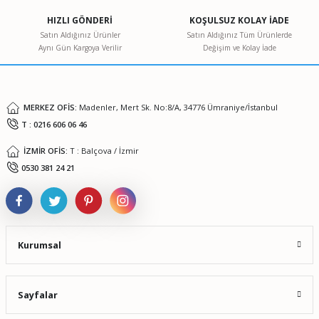
Ürün açıklamasında eksik bilgiler bulunuyor.
HIZLI GÖNDERİ
KOŞULSUZ KOLAY İADE
Ürün bilgilerinde hatalar bulunuyor.
Satın Aldığınız Ürünler
Satın Aldığınız Tüm Ürünlerde
Aynı Gün Kargoya Verilir
Değişim ve Kolay İade
Ürün fiyatı diğer sitelerden daha pahalı.
Bu ürüne benzer farklı alternatifler olmalı.
MERKEZ OFİS:
Madenler, Mert Sk. No:8/A, 34776 Ümraniye/İstanbul
T : 0216 606 06 46
İZMİR OFİS:
T : Balçova / İzmir
Gönder
0530 381 24 21
Kurumsal
Sayfalar