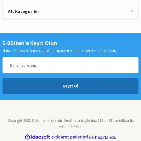
Alt Kategoriler
E-Bülten'e Kayıt Olun
Haber listemize kayıt olarak kampanyalardan, haberdar olabilirsiniz.
Kayıt Ol
Copyright 2022 © Her hakkı saklıdır. Kredi kartı bilgileriniz 256bit SSL sertifikası ile
korunmaktadır.
ideasoft
ile
e-