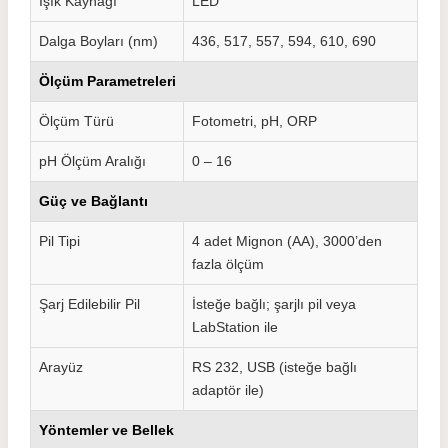
Işık Kaynağı
LED
Dalga Boyları (nm)
436, 517, 557, 594, 610, 690
Ölçüm Parametreleri
Ölçüm Türü
Fotometri, pH, ORP
pH Ölçüm Aralığı
0 – 16
Güç ve Bağlantı
Pil Tipi
4 adet Mignon (AA), 3000’den
fazla ölçüm
Şarj Edilebilir Pil
İsteğe bağlı; şarjlı pil veya
LabStation ile
Arayüz
RS 232, USB (isteğe bağlı
adaptör ile)
Yöntemler ve Bellek