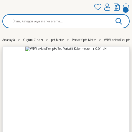
Anasayfa
Ölçüm Cihazı
pH Metre
Portatif pH Metre
WTW pHotoFlex pH/Se