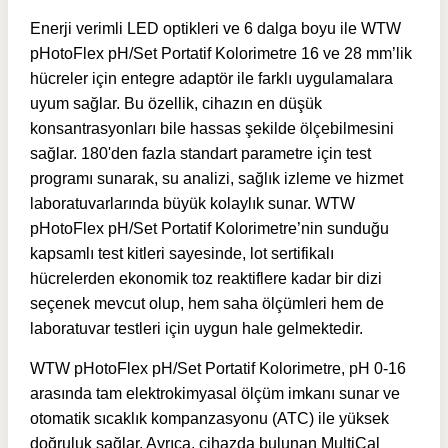
Enerji verimli LED optikleri ve 6 dalga boyu ile WTW
pHotoFlex pH/Set Portatif Kolorimetre 16 ve 28 mm’lik
hücreler için entegre adaptör ile farklı uygulamalara
uyum sağlar. Bu özellik, cihazın en düşük
konsantrasyonları bile hassas şekilde ölçebilmesini
sağlar. 180'den fazla standart parametre için test
programı sunarak, su analizi, sağlık izleme ve hizmet
laboratuvarlarında büyük kolaylık sunar. WTW
pHotoFlex pH/Set Portatif Kolorimetre’nin sunduğu
kapsamlı test kitleri sayesinde, lot sertifikalı
hücrelerden ekonomik toz reaktiflere kadar bir dizi
seçenek mevcut olup, hem saha ölçümleri hem de
laboratuvar testleri için uygun hale gelmektedir.
WTW pHotoFlex pH/Set Portatif Kolorimetre, pH 0-16
arasında tam elektrokimyasal ölçüm imkanı sunar ve
otomatik sıcaklık kompanzasyonu (ATC) ile yüksek
doğruluk sağlar. Ayrıca, cihazda bulunan MultiCal