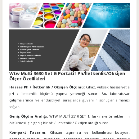
Wtw Multi̇ 3630 Set G Portati̇f Ph/İletkenli̇k/Oksi̇jen
Ölçer Özelli̇kleri̇
Hassas Ph / İletkenlik / Oksijen Ölçümü:
Cihaz, yüksek hassasiyetle
pH / iletkenlik ölçümü yapma yeteneği sunar. Bu, laboratuvar
çalışmalarında ve endüstriyel süreçlerde güvenilir sonuçlar almanızı
sağlar.
Geniş Ölçüm Aralığı:
WTW MULTİ 3510 SET 1, farklı sıvı örneklerinin
ölçülmesi için geniş bir pH / İletkenlik / Oksijen aralığı sunar.
Kompakt Tasarım:
Cihazın taşınması ve kullanılması kolaydır.
Kompakt tasarımı sayesinde laboratuvar alanında yerden tasarruf