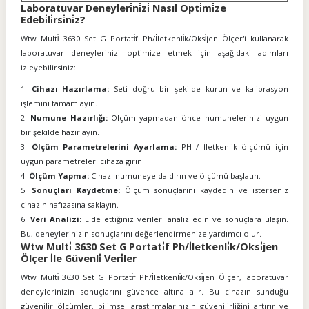
Laboratuvar Deneyleri̇ni̇zi̇ Nasıl Opti̇mi̇ze
Edebi̇li̇rsi̇ni̇z?
Wtw Multi̇ 3630 Set G Portati̇f Ph/İletkenli̇k/Oksi̇jen Ölçer'i kullanarak
laboratuvar deneylerinizi optimize etmek için aşağıdaki adımları
izleyebilirsiniz:
Cihazı Hazırlama:
Seti doğru bir şekilde kurun ve kalibrasyon
işlemini tamamlayın.
Numune Hazırlığı:
Ölçüm yapmadan önce numunelerinizi uygun
bir şekilde hazırlayın.
Ölçüm Parametrelerini Ayarlama:
PH / İletkenlik ölçümü için
uygun parametreleri cihaza girin.
Ölçüm Yapma:
Cihazı numuneye daldırın ve ölçümü başlatın.
Sonuçları Kaydetme:
Ölçüm sonuçlarını kaydedin ve isterseniz
cihazın hafızasına saklayın.
Veri Analizi:
Elde ettiğiniz verileri analiz edin ve sonuçlara ulaşın.
Bu, deneylerinizin sonuçlarını değerlendirmenize yardımcı olur.
Wtw Multi̇ 3630 Set G Portati̇f Ph/İletkenli̇k/Oksi̇jen
Ölçer İle Güvenli̇ Veri̇ler
Wtw Multi̇ 3630 Set G Portati̇f Ph/İletkenli̇k/Oksi̇jen Ölçer, laboratuvar
deneylerinizin sonuçlarını güvence altına alır. Bu cihazın sunduğu
güvenilir ölçümler, bilimsel araştırmalarınızın güvenilirliğini artırır ve