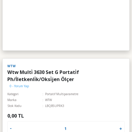
WTW
Wtw Multi̇ 3630 Set G Portati̇f
Ph/İletkenli̇k/Oksi̇jen Ölçer
0 - Yorum Yap
Kategori
Portatif Multiparametre
Marka
WTW
Stok Kodu
LBQB5UPRK3
0,00 TL