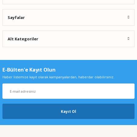
Sayfalar
Alt Kategoriler
Wtw Profi̇li̇ne Ph 3310 Portati̇f Ph Metre Set 3
0,00 TL
E-Bülten'e Kayıt Olun
Haber listemize kayıt olarak kampanyalardan, haberdar olabilirsiniz.
Kayıt Ol