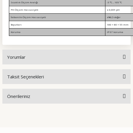
Sıcaklık Ölçüm Aralığı
-5 °C... 105 °C
PH Ölçüm Hassasiyeti
± 0,005 pH
İletkenlik Ölçüm Hassasiyeti
±%0,5 değer
Boyutları
180 × 80 × 55 mm
Koruma
IP 67 koruma
Yorumlar
Taksit Seçenekleri
Bu ürüne ilk yorumu siz yapın!
Önerileriniz
Yorum Yaz
Bu ürünün fiyat bilgisi, resim, ürün açıklamalarında ve diğer
konularda yetersiz gördüğünüz noktaları öneri formunu
kullanarak tarafımıza iletebilirsiniz.
Görüş ve önerileriniz için teşekkür ederiz.