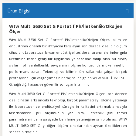
Ürün Bilgisi
Wtw Multi̇ 3630 Set G Portati̇f Ph/İletkenli̇k/Oksi̇jen
Ölçer
Wtw Multi̇ 3630 Set G Portati̇f Ph/İletkenli̇k/Oksi̇jen Ölçer, bilim ve
endüstrinin önemli bir ihtiyacını karşılayan son derece özel bir ölçüm
cihazıdır. Laboratuvarlardan endüstriyel tesislere, su analizlerinden gıda
üretimine kadar geniş bir uygulama yelpazesine sahip olan bu cihaz,
sıvıların pH ve iletkenlik seviyelerini ölçme konusunda mükemmel bir
performans sunar. Teknoloji ve bilimin ön saflarında çalışan birçok
profesyonel için vazgeçilmez bir araç haline gelen WTW MULTİ 3630 SET
G, sağladığı hassas ve güvenilir sonuçlarla tanınır.
Wtw Multi̇ 3630 Set G Portati̇f Ph/İletkenli̇k/Oksi̇jen Ölçer, son derece
özel cihazın arkasındaki teknoloji, birçok parametreyi ölçme yeteneği
ile laboratuvar ve endüstriyel süreçlerin kalitesini artırmak amacıyla
tasarlanmıştır. pH ölçümünün yanı sıra, iletkenlik gibi temel
parametreleri de hassasiyetle belirleme yeteneğine sahip olması, WTW
MULTİ 3630 SET G' yi diğer ölçüm cihazlarından ayıran özelliklerden
sadece birkaçıdır.