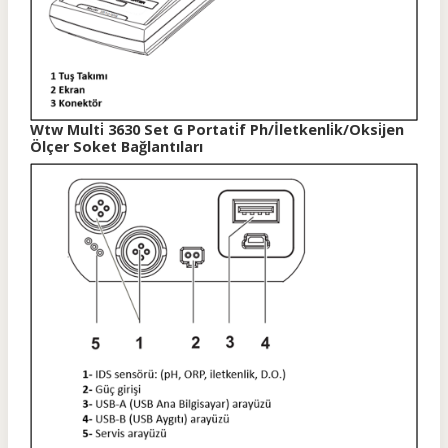
Wtw Multi̇ 3630 Set G Portati̇f Ph/İletkenli̇k/Oksi̇jen
Ölçer Soket Bağlantıları