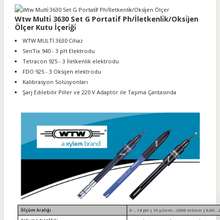
Wtw Multi̇ 3630 Set G Portati̇f Ph/İletkenli̇k/Oksi̇jen
Ölçer Kutu İçeri̇ği̇
WTW MULTİ 3630 Cihaz
SenTix 940 - 3 pH Elektrodu
Tetracon 925 - 3 İletkenlik elektrodu
FDO 925 - 3 Oksijen elektrodu
Kalibrasyon Solüsyonları
Şarj Edilebilir Piller ve 220 V Adaptör ile Taşıma Çantasında
Ölçüm Aralığı
0 ... 14 pH | 10 µS/cm… 2000 mS/cm | 0,00... 