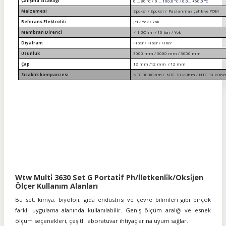
Çalışma Sıcaklığı
0 ... 80 °C /
0 ... 100.0 °C / 0,0... +50,0 °C
Malzemesi
Epoksi / Epoksi / Paslanmaz çelik ve POM
Referans Elektroliti
Jel / Yok / Yok
Membran Direnci
< 1 GOhm / 10 bar / Yok
Diyafram
Fiber / Fiber / Fiber
Uzunluk
3000 mm / 3000 mm / 3000 mm
Çap
12 mm /12 mm / 12 mm
Sıcaklık kompanzesi
NTC 30 kOhm / NTC 30 kOhm / NTC 30 kOh
Wtw Multi̇ 3630 Set G Portati̇f Ph/İletkenli̇k/Oksi̇jen
Ölçer Kullanım Alanları
Bu set, kimya, biyoloji, gıda endüstrisi ve çevre bilimleri gibi birçok
farklı uygulama alanında kullanılabilir. Geniş ölçüm aralığı ve esnek
ölçüm seçenekleri, çeşitli laboratuvar ihtiyaçlarına uyum sağlar.