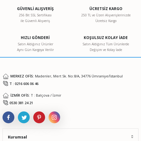
GÜVENLİ ALIŞVERİŞ
ÜCRETSİZ KARGO
Ürün resmi kalitesiz, bozuk veya görüntülenemiyor.
256 Bit SSL Sertifikası
250 TL ve Üzeri Alışverişlerinizde
ile Güvenli Alışveriş
Ücretsiz Kargo
Ürün açıklamasında eksik bilgiler bulunuyor.
Ürün bilgilerinde hatalar bulunuyor.
HIZLI GÖNDERİ
KOŞULSUZ KOLAY İADE
Ürün fiyatı diğer sitelerden daha pahalı.
Satın Aldığınız Ürünler
Satın Aldığınız Tüm Ürünlerde
Aynı Gün Kargoya Verilir
Değişim ve Kolay İade
Bu ürüne benzer farklı alternatifler olmalı.
Wtw Profi̇li̇ne Ph 3310 Portati̇f Ph Metre Set 5
MERKEZ OFİS:
Madenler, Mert Sk. No:8/A, 34776 Ümraniye/İstanbul
T : 0216 606 06 46
0,00 TL
Gönder
İZMİR OFİS:
T : Balçova / İzmir
0530 381 24 21
Kurumsal