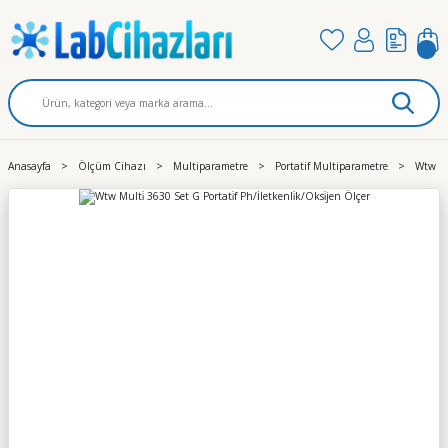
Anasayfa
Ölçüm Cihazı
Multiparametre
Portatif Multiparametre
Wtw Mul