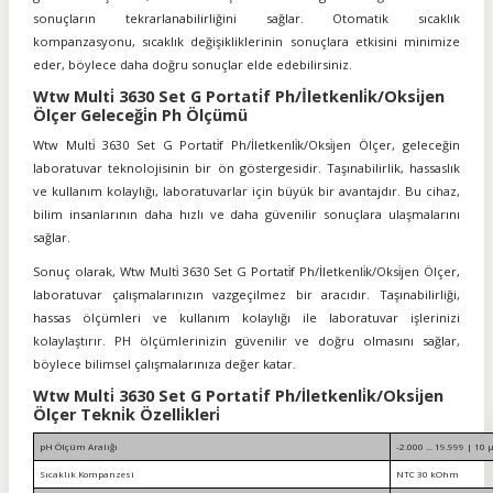
sonuçların tekrarlanabilirliğini sağlar. Otomatik sıcaklık
kompanzasyonu, sıcaklık değişikliklerinin sonuçlara etkisini minimize
eder, böylece daha doğru sonuçlar elde edebilirsiniz.
Wtw Multi̇ 3630 Set G Portati̇f Ph/İletkenli̇k/Oksi̇jen
Ölçer Geleceği̇n Ph Ölçümü
Wtw Multi̇ 3630 Set G Portati̇f Ph/İletkenli̇k/Oksi̇jen Ölçer, geleceğin
laboratuvar teknolojisinin bir ön göstergesidir. Taşınabilirlik, hassaslık
ve kullanım kolaylığı, laboratuvarlar için büyük bir avantajdır. Bu cihaz,
bilim insanlarının daha hızlı ve daha güvenilir sonuçlara ulaşmalarını
sağlar.
Sonuç olarak, Wtw Multi̇ 3630 Set G Portati̇f Ph/İletkenli̇k/Oksi̇jen Ölçer,
laboratuvar çalışmalarınızın vazgeçilmez bir aracıdır. Taşınabilirliği,
hassas ölçümleri ve kullanım kolaylığı ile laboratuvar işlerinizi
kolaylaştırır. PH ölçümlerinizin güvenilir ve doğru olmasını sağlar,
böylece bilimsel çalışmalarınıza değer katar.
Wtw Multi̇ 3630 Set G Portati̇f Ph/İletkenli̇k/Oksi̇jen
Ölçer Tekni̇k Özelli̇kleri̇
pH Ölçüm Aralığı
-2.000 ... 19.999 | 1
Sıcaklık Kompanzesi
NTC 30 kOhm