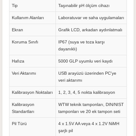
Tip
Taşınabilir pH ölçüm cihazı
Kullanım Alanları
Laboratuvar ve saha uygulamaları
Ekran
Grafik LCD, arkadan aydınlatmalı
Koruma Sınıfı
IP67 (suya ve toza karşı
dayanıklı)
Hafıza
5000 GLP uyumlu veri kaydı
Veri Aktarımı
USB arayüzü üzerinden PC'ye
veri aktarımı
Kalibrasyon Noktaları
1, 2, 3, 4, 5 nokta kalibrasyon
Kalibrasyon
WTW teknik tamponları, DIN/NIST
Standartları
tamponları ve 20 ek tampon seti
Pil Türü
4 x 1.5V AA veya 4 x 1.2V NiMH
şarjlı pil