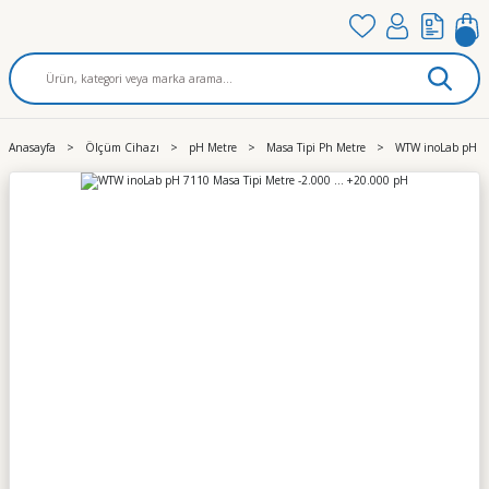
Anasayfa
Ölçüm Cihazı
pH Metre
Masa Tipi Ph Metre
WTW inoLab pH 71