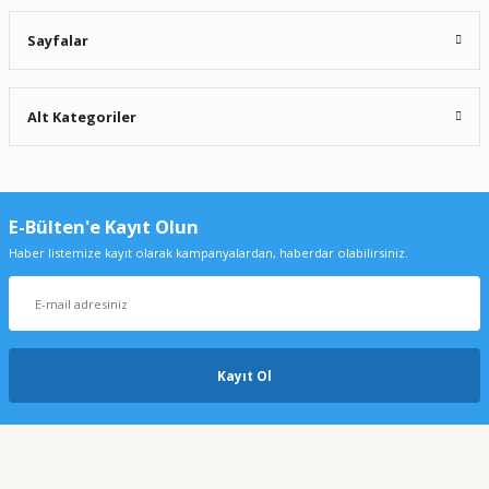
Sayfalar
Alt Kategoriler
Wtw Profi̇li̇ne Ph 3310 Portati̇f Ph Metre Set 3
0,00 TL
E-Bülten'e Kayıt Olun
Haber listemize kayıt olarak kampanyalardan, haberdar olabilirsiniz.
Kayıt Ol