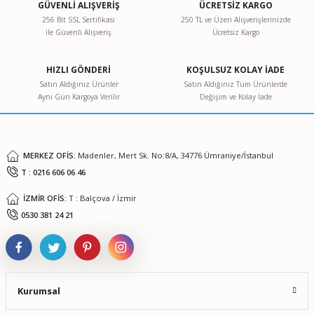
GÜVENLİ ALIŞVERİŞ
ÜCRETSİZ KARGO
Ürün resmi kalitesiz, bozuk veya görüntülenemiyor.
256 Bit SSL Sertifikası
250 TL ve Üzeri Alışverişlerinizde
ile Güvenli Alışveriş
Ücretsiz Kargo
Ürün açıklamasında eksik bilgiler bulunuyor.
Ürün bilgilerinde hatalar bulunuyor.
HIZLI GÖNDERİ
KOŞULSUZ KOLAY İADE
Ürün fiyatı diğer sitelerden daha pahalı.
Satın Aldığınız Ürünler
Satın Aldığınız Tüm Ürünlerde
Aynı Gün Kargoya Verilir
Değişim ve Kolay İade
Bu ürüne benzer farklı alternatifler olmalı.
Wtw Profi̇li̇ne Ph 3310 Portati̇f Ph Metre Set 5
MERKEZ OFİS:
Madenler, Mert Sk. No:8/A, 34776 Ümraniye/İstanbul
T : 0216 606 06 46
0,00 TL
Gönder
İZMİR OFİS:
T : Balçova / İzmir
0530 381 24 21
Kurumsal