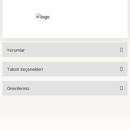
Yorumlar
Taksit Seçenekleri
Bu ürüne ilk yorumu siz yapın!
Önerileriniz
Yorum Yaz
Bu ürünün fiyat bilgisi, resim, ürün açıklamalarında ve diğer
konularda yetersiz gördüğünüz noktaları öneri formunu
kullanarak tarafımıza iletebilirsiniz.
Görüş ve önerileriniz için teşekkür ederiz.