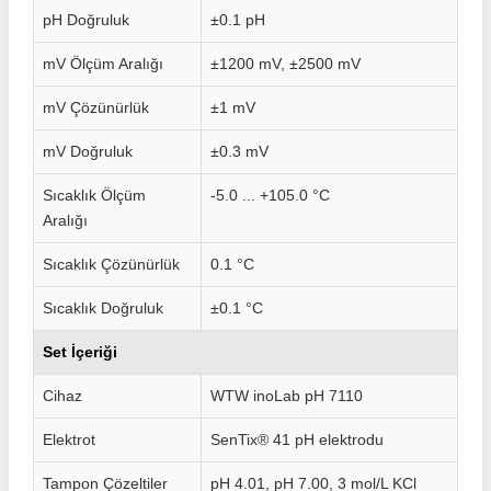
pH Doğruluk
±0.1 pH
mV Ölçüm Aralığı
±1200 mV, ±2500 mV
mV Çözünürlük
±1 mV
mV Doğruluk
±0.3 mV
Sıcaklık Ölçüm
-5.0 ... +105.0 °C
Aralığı
Sıcaklık Çözünürlük
0.1 °C
Sıcaklık Doğruluk
±0.1 °C
Set İçeriği
Cihaz
WTW inoLab pH 7110
Elektrot
SenTix® 41 pH elektrodu
Tampon Çözeltiler
pH 4.01, pH 7.00, 3 mol/L KCl