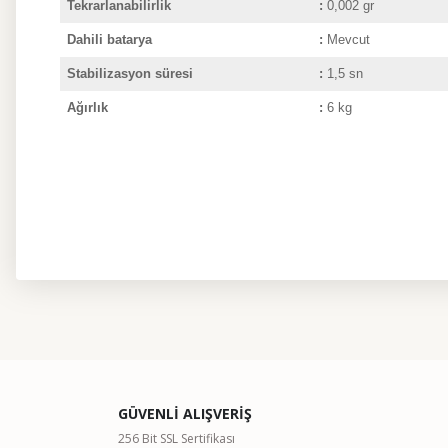
Tekrarlanabilirlik
:
0,002 gr
Dahili batarya
:
Mevcut
Stabilizasyon süresi
:
1,5 sn
Ağırlık
:
6
kg
Bu ürünün fiyat bilgisi, resim, ürün açıklamalarında ve diğer kon
Görüş ve önerileriniz için teşekkür ederiz.
Ürün resmi kalitesiz, bozuk veya görüntülenemiyor.
GÜVENLİ ALIŞVERİŞ
Ürün açıklamasında eksik bilgiler bulunuyor.
256 Bit SSL Sertifikası