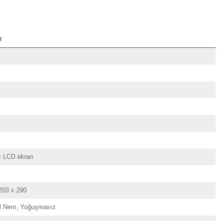
r
ı LCD ekran
03 x 290
l Nem, Yoğuşmasız