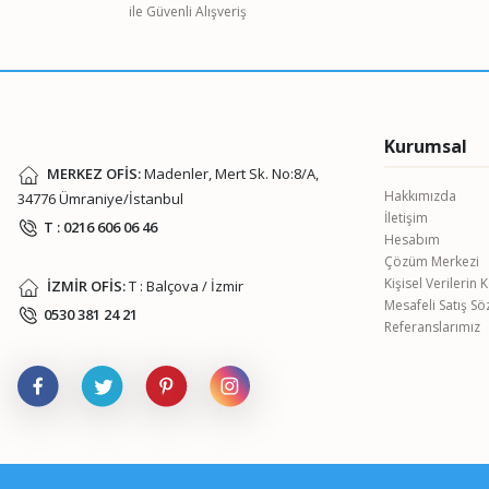
ile Güvenli Alışveriş
Ürün bilgilerinde hatalar bulunuyor.
Ürün fiyatı diğer sitelerden daha pahalı.
Bu ürüne benzer farklı alternatifler olmalı.
Kurumsal
MERKEZ OFİS:
Madenler, Mert Sk. No:8/A,
Hakkımızda
34776 Ümraniye/İstanbul
İletişim
T : 0216 606 06 46
Hesabım
Çözüm Merkezi
Kişisel Verilerin
İZMİR OFİS:
T : Balçova / İzmir
Mesafeli Satış S
0530 381 24 21
Referanslarımız