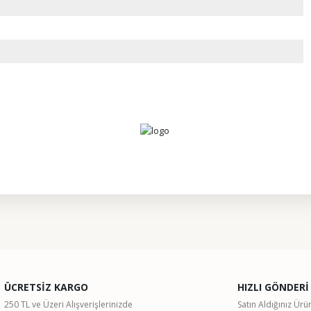
ularda yetersiz gördüğünüz noktaları öneri formunu kullanarak tarafımıza il
Bu ürüne ilk yorumu siz yapın!
ÜCRETSİZ KARGO
HIZLI GÖNDERİ
Yorum Yaz
250 TL ve Üzeri Alışverişlerinizde
Satın Aldığınız Ürü