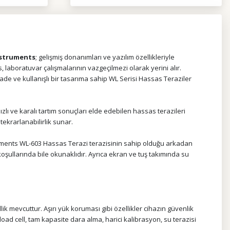
nstruments
; gelişmiş donanımları ve yazılım özellikleriyle
, laboratuvar çalışmalarının vazgeçilmezi olarak yerini alır.
Sade ve kullanışlı bir tasarıma sahip WL Serisi Hassas Teraziler
hızlı ve karalı tartım sonuçları elde edebilen hassas terazileri
ekrarlanabilirlik sunar.
struments WL-603 Hassas Terazi terazisinin sahip olduğu arkadan
oşullarında bile okunaklıdır. Ayrıca ekran ve tuş takımında su
llik mevcuttur. Aşırı yük koruması gibi özellikler cihazın güvenlik
oad cell, tam kapasite dara alma, harici kalibrasyon, su terazisi