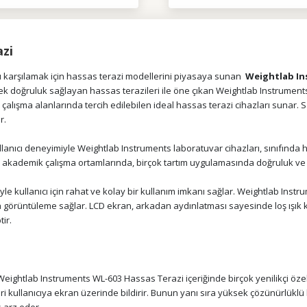
zi
ını karşılamak için hassas terazi modellerini piyasaya sunan
Weightlab I
ksek doğruluk sağlayan hassas terazileri ile öne çıkan Weightlab Instruments
 çalışma alanlarında tercih edilebilen ideal hassas terazi cihazları sunar. 
r.
kullanıcı deneyimiyle Weightlab Instruments
laboratuvar cihazları
, sınıfında 
, akademik çalışma ortamlarında, birçok tartım uygulamasında doğruluk ve t
iyle kullanıcı için rahat ve kolay bir kullanım imkanı sağlar. Weightlab In
la görüntüleme sağlar. LCD ekran, arkadan aydınlatması sayesinde loş ışık k
ir.
n Weightlab Instruments WL-603 Hassas Terazi
içeriğinde birçok yenilikçi öze
 kullanıcıya ekran üzerinde bildirir. Bunun yanı sıra yüksek çözünürlüklü l