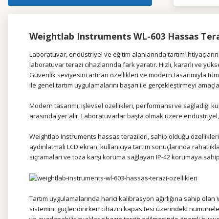
Weightlab Instruments WL-603 Hassas Tera
Laboratuvar, endüstriyel ve eğitim alanlarında tartım ihtiyaçlar
laboratuvar terazi cihazlarında fark yaratır. Hızlı, kararlı ve yü
Güvenlik seviyesini artıran özellikleri ve modern tasarımıyla tüm
ile genel tartım uygulamalarını başarı ile gerçekleştirmeyi amaçla
Modern tasarımı, işlevsel özellikleri, performansı ve sağladığı 
arasında yer alır. Laboratuvarlar başta olmak üzere endüstriyel
Weightlab Instruments hassas terazileri, sahip olduğu özellikler
aydınlatmalı LCD ekran, kullanıcıya tartım sonuçlarında rahatlık
sıçramaları ve toza karşı koruma sağlayan IP-42 korumaya sahipt
Tartım uygulamalarında harici kalibrasyon ağırlığına sahip ola
sistemini güçlendirirken cihazın kapasitesi üzerindeki numuneleri