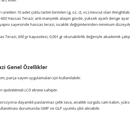
 arz eder.
üretilen 10 adet çoklu tartım birimleri (g, oz, ct, vs.) mevcut olan Weightl
-603 Hassas Terazi; anti manyetik alaşım gövde, yüksek ayarlı denge ayar ay
de yapısı sayesinde hassas terazi, sıcaklık değişimlerinden minimum düzeyde 
as Terazi,
600 gr
kapasitesi, 0,001 gr okunabilirlik değeriyle akademik çalı
i Genel Özellikler
ım, parça sayım uygulamaları için kullanılabilir.
an
aydınlatmalı LCD ekrana
sahiptir.
.
orozyona dayanıklı paslanmaz çelik tava, analitik sürgülü cam kabin, yüksek
e kullanılması durumunda GMP ve GLP uyumlu çıktı alınabilir.