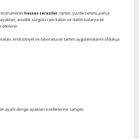
ab Instruments
hassas teraziler
; tartım, yüzde tartımı, parça
akları, analitik sürgülü cam kabin ve dahili batarya ile
etkilenir.
şmaları, endüstriyel ve laboratuvar tartım uygulamalarını oldukça
 ayarlı denge ayakları özelliklerine sahiptir.