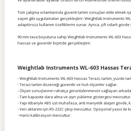
ve ayarlanabilir ayaklar cihazın tercih edilmesinde önemli husus
Tüm çalışma ortamlarında güvenli tartım sonuçları elde etmek için 
sayım gibi uygulamaları gerçekleştirir. Weightlab Instruments WL
adaptörsüz kullanım özelliklerini sunar. Ayrıca, çift cidarlı göv
90 mm tava boyutuna sahip Weightlab Instruments WL-603 Hass
hassas ve güvenilir biçimde gerçekleştirir.
Weightlab Instruments WL-603 Hassas Teraz
- Weightlab Instruments WL-603 Hassas Terazi
;
tartım, yüzde tart
- Terazi tartım düzeneği güvenilir ve hızlı ölçümler sağlar.
- Ölçüm sonuçlarının rahatça görüntülenmesini sağlayan arkad
- Tam kapasite dara alma ve aşırı yükleme göstergesi mevcuttur
- Yapı itibariyle ABS üst muhafaza, anti manyetik alaşım gövde, k
- Veri aktarımı için RS-232C çıkışı mevcuttur. Opsiyonel yazıcı il
- Harici kalibrasyon mevcuttur.