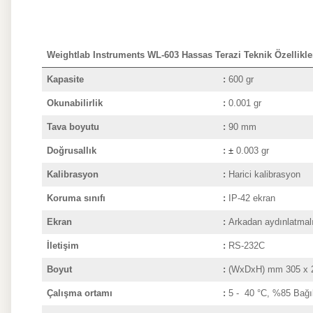
Weightlab Instruments WL-603 Hassas Terazi Teknik Özellikle
Kapasite
:
600 gr
Okunabilirlik
:
0.001 gr
Tava boyutu
:
90 mm
Doğrusallık
:
±
0.003 gr
Kalibrasyon
:
Harici kalibrasyon
Koruma sınıfı
:
IP-42 ekran
Ekran
:
Arkadan aydınlatmal
İletişim
:
RS-232C
Boyut
:
(WxDxH) mm 305 x 2
Çalışma ortamı
:
5 - 40 °C,
%85 Bağı