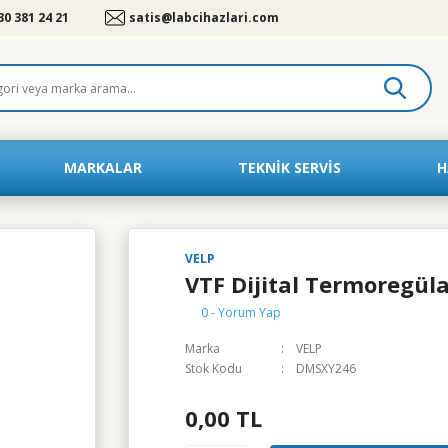
30 381 24 21
satis@labcihazlari.com
MARKALAR
TEKNIK SERVIS
H
VELP
VTF Dijital Termoregül
0 - Yorum Yap
Marka
VELP
Stok Kodu
DMSXY246
0,00 TL