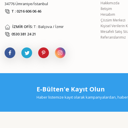
Hakkımızda
34776 Ümraniye/İstanbul
İletişim
T : 0216 606 06 46
Hesabım
Çözüm Merkezi
Kişisel Verilerin
İZMİR OFİS:
T : Balçova / İzmir
Mesafeli Satış S
0530 381 24 21
Referanslarımız
E-Bülten'e Kayıt Olun
Haber listemize kayıt olarak kampanyalardan, haberda