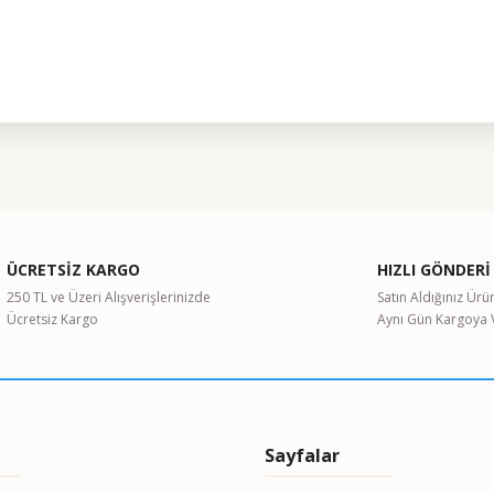
ularda yetersiz gördüğünüz noktaları öneri formunu kullanarak tarafımıza il
Bu ürüne ilk yorumu siz yapın!
ÜCRETSİZ KARGO
HIZLI GÖNDERİ
Yorum Yaz
250 TL ve Üzeri Alışverişlerinizde
Satın Aldığınız Ürü
Ücretsiz Kargo
Aynı Gün Kargoya V
Sayfalar