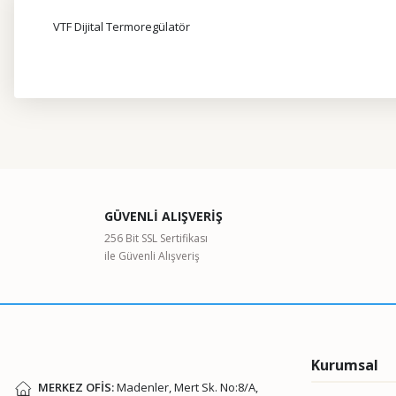
VTF Dijital Termoregülatör
Bu ürünün fiyat bilgisi, resim, ürün açıklamalarında ve diğer kon
Görüş ve önerileriniz için teşekkür ederiz.
Ürün resmi kalitesiz, bozuk veya görüntülenemiyor.
GÜVENLİ ALIŞVERİŞ
Ürün açıklamasında eksik bilgiler bulunuyor.
256 Bit SSL Sertifikası
ile Güvenli Alışveriş
Ürün bilgilerinde hatalar bulunuyor.
Ürün fiyatı diğer sitelerden daha pahalı.
Bu ürüne benzer farklı alternatifler olmalı.
Kurumsal
MERKEZ OFİS:
Madenler, Mert Sk. No:8/A,