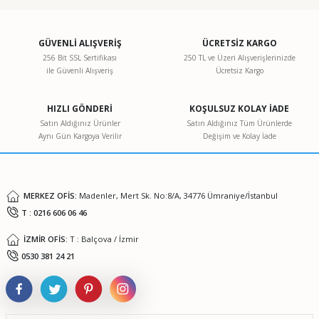
konularda yetersiz gördüğünüz noktaları öneri formunu
kullanarak tarafımıza iletebilirsiniz.
Görüş ve önerileriniz için teşekkür ederiz.
GÜVENLİ ALIŞVERİŞ
ÜCRETSİZ KARGO
256 Bit SSL Sertifikası
250 TL ve Üzeri Alışverişlerinizde
ile Güvenli Alışveriş
Ücretsiz Kargo
Ürün resmi kalitesiz, bozuk veya görüntülenemiyor.
Ürün açıklamasında eksik bilgiler bulunuyor.
HIZLI GÖNDERİ
KOŞULSUZ KOLAY İADE
Ürün bilgilerinde hatalar bulunuyor.
Satın Aldığınız Ürünler
Satın Aldığınız Tüm Ürünlerde
Aynı Gün Kargoya Verilir
Değişim ve Kolay İade
Ürün fiyatı diğer sitelerden daha pahalı.
Bu ürüne benzer farklı alternatifler olmalı.
MERKEZ OFİS:
Madenler, Mert Sk. No:8/A, 34776 Ümraniye/İstanbul
T : 0216 606 06 46
İZMİR OFİS:
T : Balçova / İzmir
Gönder
0530 381 24 21