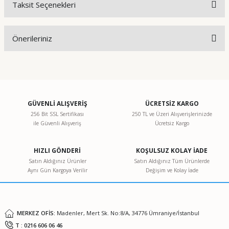
Taksit Seçenekleri
Bu ürüne ilk yorumu siz yapın!
Önerileriniz
Yorum Yaz
Bu ürünün fiyat bilgisi, resim, ürün açıklamalarında ve diğer
konularda yetersiz gördüğünüz noktaları öneri formunu
kullanarak tarafımıza iletebilirsiniz.
Görüş ve önerileriniz için teşekkür ederiz.
GÜVENLİ ALIŞVERİŞ
ÜCRETSİZ KARGO
256 Bit SSL Sertifikası
250 TL ve Üzeri Alışverişlerinizde
ile Güvenli Alışveriş
Ücretsiz Kargo
Ürün resmi kalitesiz, bozuk veya görüntülenemiyor.
Ürün açıklamasında eksik bilgiler bulunuyor.
HIZLI GÖNDERİ
KOŞULSUZ KOLAY İADE
Ürün bilgilerinde hatalar bulunuyor.
Satın Aldığınız Ürünler
Satın Aldığınız Tüm Ürünlerde
Aynı Gün Kargoya Verilir
Değişim ve Kolay İade
Ürün fiyatı diğer sitelerden daha pahalı.
Bu ürüne benzer farklı alternatifler olmalı.
MERKEZ OFİS:
Madenler, Mert Sk. No:8/A, 34776 Ümraniye/İstanbul
T : 0216 606 06 46