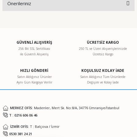
Önerileriniz
Yorum Yaz
Bu ürünün fiyat bilgisi, resim, ürün açıklamalarında ve diğer
konularda yetersiz gördüğünüz noktaları öneri formunu
kullanarak tarafımıza iletebilirsiniz.
Görüş ve önerileriniz için teşekkür ederiz.
GÜVENLİ ALIŞVERİŞ
ÜCRETSİZ KARGO
256 Bit SSL Sertifikası
250 TL ve Üzeri Alışverişlerinizde
ile Güvenli Alışveriş
Ücretsiz Kargo
Ürün resmi kalitesiz, bozuk veya görüntülenemiyor.
Ürün açıklamasında eksik bilgiler bulunuyor.
HIZLI GÖNDERİ
KOŞULSUZ KOLAY İADE
Ürün bilgilerinde hatalar bulunuyor.
Satın Aldığınız Ürünler
Satın Aldığınız Tüm Ürünlerde
Aynı Gün Kargoya Verilir
Değişim ve Kolay İade
Ürün fiyatı diğer sitelerden daha pahalı.
Bu ürüne benzer farklı alternatifler olmalı.
MERKEZ OFİS:
Madenler, Mert Sk. No:8/A, 34776 Ümraniye/İstanbul
T : 0216 606 06 46
İZMİR OFİS:
T : Balçova / İzmir
Gönder
0530 381 24 21