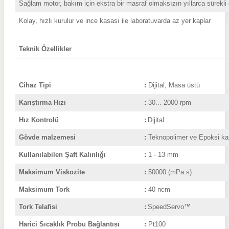
Sağlam motor, bakım için ekstra bir masraf olmaksızın yıllarca sürekli
Kolay, hızlı kurulur ve ince kasası ile laboratuvarda az yer kaplar
Teknik Özellikler
Cihaz Tipi
:
Dijita
Karıştırma Hızı
:
30... 2000 rpm
Hız Kontrolü
:
Dijital
Gövde malzemesi
:
Teknopolimer ve Epoksi ka
Kullanılabilen Şaft Kalınlığı
:
1 - 13 mm
Maksimum Viskozite
:
5
0000 (mPa.s)
Maksimum Tork
:
40 ncm
Tork Telafisi
:
SpeedServo™
Harici Sıcaklık Probu Bağlantısı
:
Pt100