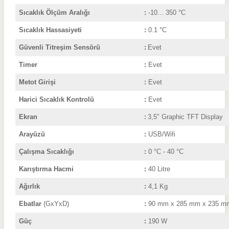
Sıcaklık Ölçüm Aralığı
:
-10... 350 °C
Sıcaklık Hassasiyeti
:
0.1 °C
Güvenli Titreşim Sensörü
:
Evet
Timer
:
Evet
Metot Girişi
:
Evet
Harici Sıcaklık Kontrolü
:
Evet
Ekran
3,5" Graphic TFT Display
:
Arayüzü
:
USB/Wifi
Çalışma Sıcaklığı
:
0
°C
- 40
°C
Karıştırma Hacmi
:
40 Litre
Ağırlık
:
4,1 Kg
Ebatlar
(GxYxD)
:
90 mm x 285 mm x 235 m
Güç
:
190 W