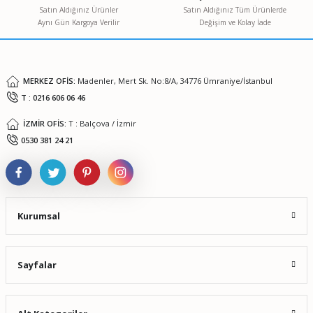
Ürün bilgilerinde hatalar bulunuyor.
Satın Aldığınız Ürünler
Satın Aldığınız Tüm Ürünlerde
Aynı Gün Kargoya Verilir
Değişim ve Kolay İade
Ürün fiyatı diğer sitelerden daha pahalı.
Bu ürüne benzer farklı alternatifler olmalı.
MERKEZ OFİS:
Madenler, Mert Sk. No:8/A, 34776 Ümraniye/İstanbul
T : 0216 606 06 46
İZMİR OFİS:
T : Balçova / İzmir
Gönder
0530 381 24 21
Kurumsal
Sayfalar