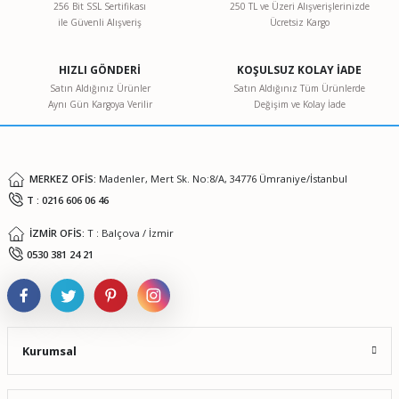
Ürün resmi kalitesiz, bozuk veya görüntülenemiyor.
256 Bit SSL Sertifikası
250 TL ve Üzeri Alışverişlerinizde
ile Güvenli Alışveriş
Ücretsiz Kargo
Ürün açıklamasında eksik bilgiler bulunuyor.
Ürün bilgilerinde hatalar bulunuyor.
HIZLI GÖNDERİ
KOŞULSUZ KOLAY İADE
Ürün fiyatı diğer sitelerden daha pahalı.
Satın Aldığınız Ürünler
Satın Aldığınız Tüm Ürünlerde
Aynı Gün Kargoya Verilir
Değişim ve Kolay İade
Bu ürüne benzer farklı alternatifler olmalı.
VELP OHS 200 Digital Mekanik Karıştırıcı
0,00 TL
MERKEZ OFİS:
Madenler, Mert Sk. No:8/A, 34776 Ümraniye/İstanbul
T : 0216 606 06 46
Gönder
İZMİR OFİS:
T : Balçova / İzmir
0530 381 24 21
Kurumsal