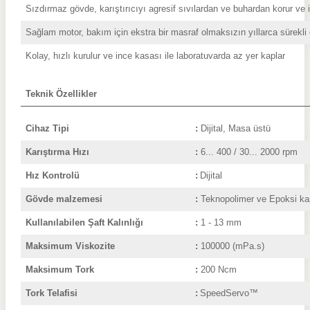
Sızdırmaz gövde, karıştırıcıyı agresif sıvılardan ve buhardan korur ve 
Sağlam motor, bakım için ekstra bir masraf olmaksızın yıllarca sürekli
Kolay, hızlı kurulur ve ince kasası ile laboratuvarda az yer kaplar
Teknik Özellikler
Cihaz Tipi
:
Dijita
Karıştırma Hızı
:
6... 400 / 30... 2000 rpm
Hız Kontrolü
:
Dijital
Gövde malzemesi
:
Teknopolimer ve Epoksi ka
Kullanılabilen Şaft Kalınlığı
:
1 - 13 mm
Maksimum Viskozite
:
100
000 (mPa.s)
Maksimum Tork
:
200 Ncm
Tork Telafisi
:
SpeedServo™