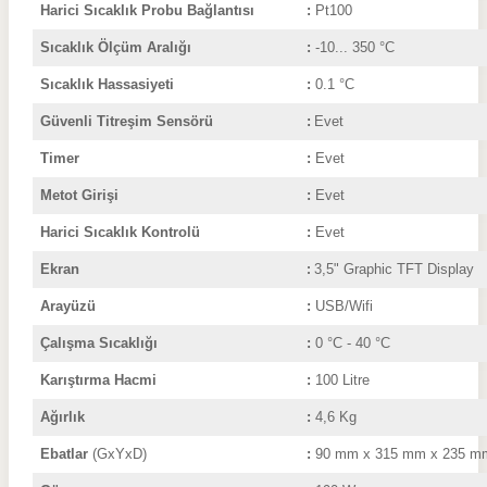
Harici Sıcaklık Probu Bağlantısı
:
Pt100
Sıcaklık Ölçüm Aralığı
:
-10... 350 °C
Sıcaklık Hassasiyeti
:
0.1 °C
Güvenli Titreşim Sensörü
:
Evet
Timer
:
Evet
Metot Girişi
:
Evet
Harici Sıcaklık Kontrolü
:
Evet
Ekran
3,5" Graphic TFT Display
:
Arayüzü
:
USB/Wifi
Çalışma Sıcaklığı
:
0 °C - 40 °C
Karıştırma Hacmi
:
100 Litre
Ağırlık
:
4,6 Kg
Ebatlar
(GxYxD)
:
90 mm x 315 mm x 235 m