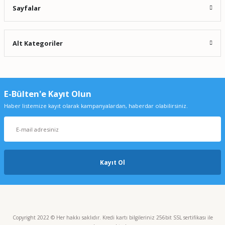
Sayfalar
VELP OHS 100 Digital Mekanik Karıştırıcı
Alt Kategoriler
0,00 TL
E-Bülten'e Kayıt Olun
Haber listemize kayıt olarak kampanyalardan, haberdar olabilirsiniz.
Kayıt Ol
VELP OHS 60 Digital Mekanik Karıştırıcı
0,00 TL
Copyright 2022 © Her hakkı saklıdır. Kredi kartı bilgileriniz 256bit SSL sertifikası ile