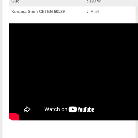
Güç
:
190 W
Koruma Sınıfı CEI EN 60529
:
IP 54