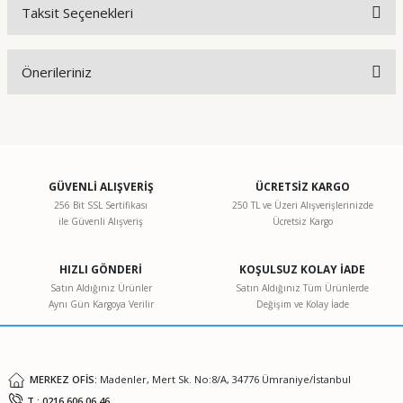
Taksit Seçenekleri
Bu ürüne ilk yorumu siz yapın!
Önerileriniz
Yorum Yaz
Bu ürünün fiyat bilgisi, resim, ürün açıklamalarında ve diğer
konularda yetersiz gördüğünüz noktaları öneri formunu
kullanarak tarafımıza iletebilirsiniz.
Görüş ve önerileriniz için teşekkür ederiz.
GÜVENLİ ALIŞVERİŞ
ÜCRETSİZ KARGO
256 Bit SSL Sertifikası
250 TL ve Üzeri Alışverişlerinizde
ile Güvenli Alışveriş
Ücretsiz Kargo
Ürün resmi kalitesiz, bozuk veya görüntülenemiyor.
Ürün açıklamasında eksik bilgiler bulunuyor.
HIZLI GÖNDERİ
KOŞULSUZ KOLAY İADE
Ürün bilgilerinde hatalar bulunuyor.
Satın Aldığınız Ürünler
Satın Aldığınız Tüm Ürünlerde
Aynı Gün Kargoya Verilir
Değişim ve Kolay İade
Ürün fiyatı diğer sitelerden daha pahalı.
Bu ürüne benzer farklı alternatifler olmalı.
MERKEZ OFİS:
Madenler, Mert Sk. No:8/A, 34776 Ümraniye/İstanbul
T : 0216 606 06 46