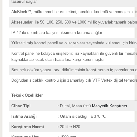
tasarruf sağlar
AluBlock™, mükemmel bir ısı iletimi, sıcaklık kontrolü ve homojenlik 
Aksesuarları ile 50, 100, 250, 500 ve 1000 ml lik yuvarlak tabanlı balo
IP 42 ile sızıntılara karşı maksimum koruma sağlar
Yükseltilmiş kontrol paneli ve oluk yuvası sayesinde kullanıcı için biri
Kontrol paneline kolayca erişilebilir, ısı kaynakları ile güvenli bir me
kaynaklanabilecek olası hasarlara karşı korunmuştur
Basınçlı döküm yapısı, sıvı dökülmesinin karıştırıcının iç parçalarına 
Doğrudan sıcaklık kontrolü için zamanlayıcılı VTF Vertex dijital termore
Teknik Özellikler
Cihaz Tipi
:
Dijital, Masa üstü
Manyetik Karıştırıcı
Isıtma Aralığı
:
Ortam sıcaklığı ila 370 °C
Karıştırma Hacmi
:
20 litre H20