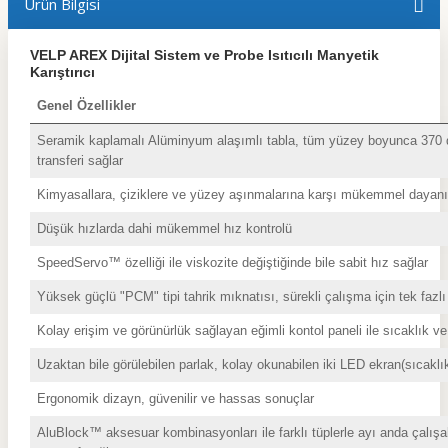
Ürün Bilgisi
VELP AREX Dijital Sistem ve Probe Isıtıcılı Manyetik
Karıştırıcı
Genel Özellikler
Seramik kaplamalı Alüminyum alaşımlı tabla, tüm yüzey boyunca 370 
transferi sağlar
Kimyasallara, çiziklere ve yüzey aşınmalarına karşı mükemmel dayanık
Düşük hızlarda dahi mükemmel hız kontrolü
SpeedServo™ özelliği ile viskozite değiştiğinde bile sabit hız sağlar
Yüksek güçlü "PCM" tipi tahrik mıknatısı, sürekli çalışma için tek fazlı bi
Kolay erişim ve görünürlük sağlayan eğimli kontol paneli ile sıcaklık ve 
Uzaktan bile görülebilen parlak, kolay okunabilen iki LED ekran(sıcaklık
Ergonomik dizayn, güvenilir ve hassas sonuçlar
AluBlock™ aksesuar kombinasyonları ile farklı tüplerle ayı anda çalı