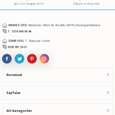
Aynı Gün Kargoya Verilir
Değişim ve Kolay İade
Ürün fiyatı diğer sitelerden daha pahalı.
Bu ürüne benzer farklı alternatifler olmalı.
MERKEZ OFİS:
Madenler, Mert Sk. No:8/A, 34776 Ümraniye/İstanbul
T : 0216 606 06 46
İZMİR OFİS:
T : Balçova / İzmir
Gönder
0530 381 24 21
Kurumsal
Sayfalar
Alt Kategoriler