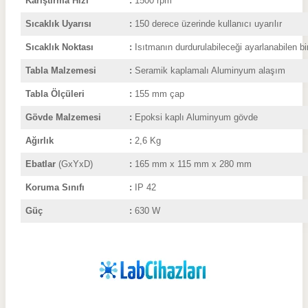
Karıştırma Hızı
:
1500 rpm
Sıcaklık Uyarısı
:
150 derece üzerinde kullanıcı uyarılır
Sıcaklık Noktası
:
Isıtmanın durdurulabileceği ayarlanabilen bi
Tabla Malzemesi
:
Seramik kaplamalı Aluminyum alaşım
Tabla Ölçüleri
:
155 mm çap
Gövde Malzemesi
:
Epoksi kaplı Aluminyum gövde
Ağırlık
:
2,6 Kg
Ebatlar
(GxYxD)
:
165 mm x 115 mm x 280 mm
Koruma Sınıfı
:
IP 42
Güç
:
630 W