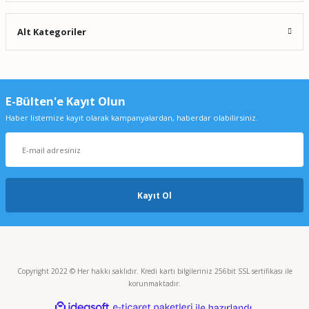
Alt Kategoriler
E-Bülten'e Kayıt Olun
Haber listemize kayıt olarak kampanyalardan, haberdar olabilirsiniz.
Kayıt Ol
Copyright 2022 © Her hakkı saklıdır. Kredi kartı bilgileriniz 256bit SSL sertifikası ile
korunmaktadır.
ideasoft
ile
e-