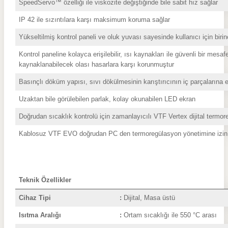
S
peedServo™ özelliği ile viskozite değiştiğinde bile sabit hız sağlar
IP 42 ile sızıntılara karşı maksimum koruma sağlar
Yükseltilmiş kontrol paneli ve oluk yuvası sayesinde kullanıcı için biri
Kontrol paneline kolayca erişilebilir, ısı kaynakları ile güvenli bir me
kaynaklanabilecek olası hasarlara karşı korunmuştur
Basınçlı döküm yapısı, sıvı dökülmesinin karıştırıcının iç parçalarına 
Uzaktan bile görülebilen parlak, kolay okunabilen LED ekran
Doğrudan sıcaklık kontrolü için zamanlayıcılı VTF Vertex dijital termore
Kablosuz VTF EVO doğrudan PC den termoregülasyon yönetimine izin 
Teknik Özellikler
Cihaz Tipi
:
Dijital, 
Isıtma Aralığı
:
Ortam sıcaklığı ile 550 °C arası