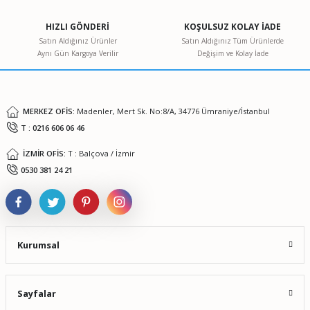
Ürün açıklamasında eksik bilgiler bulunuyor.
HIZLI GÖNDERİ
KOŞULSUZ KOLAY İADE
Ürün bilgilerinde hatalar bulunuyor.
Satın Aldığınız Ürünler
Satın Aldığınız Tüm Ürünlerde
Aynı Gün Kargoya Verilir
Değişim ve Kolay İade
Ürün fiyatı diğer sitelerden daha pahalı.
Bu ürüne benzer farklı alternatifler olmalı.
MERKEZ OFİS:
Madenler, Mert Sk. No:8/A, 34776 Ümraniye/İstanbul
T : 0216 606 06 46
İZMİR OFİS:
T : Balçova / İzmir
Gönder
0530 381 24 21
Kurumsal
Sayfalar