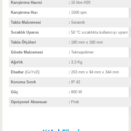
Karıştırma Hacmi
:
15 litre H20
Karıştırma Hızı
:
1500 rpm
Tabla Malzemesi
:
Seramik
Sıcaklık Uyarısı
:
50
°C
sıcaklıkta kullanıcıyı uyarır
Tabla Ölçüleri
:
180 mm x 180 mm
Gövde Malzemesi
:
Teknopolimer
Ağırlık
:
3,3 Kg
Ebatlar
(GxYxD)
:
203 mm x 94 mm x 344 mm
Koruma Sınıfı
:
IP 42
Güç
:
800 W
Opsiyonel Aksesuar
:
Prob