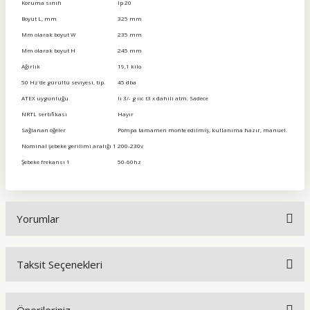
Koruma sınıfı
Ip 20
Boyut L, mm
325 mm
Mm olarak boyut W
235 mm
Mm olarak boyut H
245 mm
Ağırlık
19,1 kilo
50 Hz'de gürültü seviyesi, tip.
45 dba
ATEX uygunluğu
Iı 3/- g ııc t3 x dahili atm. Sadece
NRTL sertifikası
Hayır
Sağlanan öğeler
Pompa tamamen monte edilmiş, kullanıma hazır, manuel.
Nominal şebeke gerilimi aralığı 1
200-230v
Şebeke frekansı 1
50-60hz
Yorumlar
Taksit Seçenekleri
Bu ürüne ilk yorumu siz yapın!