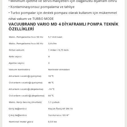
• Minimum işletme ve servis maliyetleri için olağanüstü diyafram ömrü
• Kontaminasyonsuz pompalama ve tahliye
• Turbo pompalar için destek pompası olarak kullanım için mükemmel
nihai vakum ve TURBO MODE
VACUUBRAND VARIO MD 4 DİYAFRAMLI POMPA TEKNİK
ÖZELLİKLERİ
Maks. Pompalama hızı 50 Hz
5,7 m3/saat
Maks. Pompalama hızı 60 Hz
3,4 cfm
Nihai vakum
1 mbar / 0,75 tork
Kafa sayısı
4
Aşama sayısı
3
Vakum kontrolörü
Kontrolör olmadan
Alt ortam sıcaklığı (çalışma)
10 °C
Üst ortam sıcaklığı (çalışma)
40 °C
Alt ortam sıcaklığı (depolama)
-10 °C
Üst ortam sıcaklığı (depolama)
60 °C
Maks. Karşı basınç (mutlak)
1,1 çubuk
Giriş bağlantısı
Küçük flanş KF DN 16
Çıkış bağlantısı
Susturucu / G1/4"
Nominal motor gücü
0,53 kw