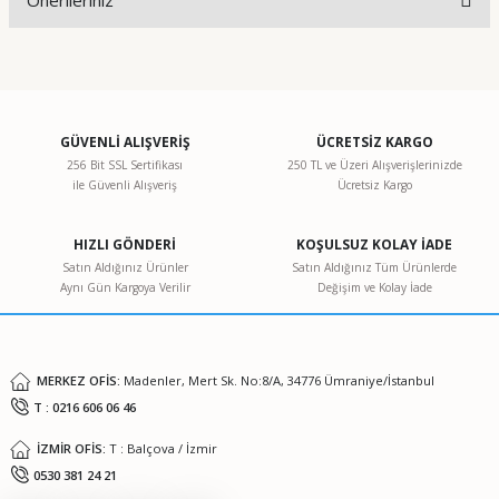
Önerileriniz
Yorum Yaz
Bu ürünün fiyat bilgisi, resim, ürün açıklamalarında ve diğer
konularda yetersiz gördüğünüz noktaları öneri formunu
kullanarak tarafımıza iletebilirsiniz.
Görüş ve önerileriniz için teşekkür ederiz.
GÜVENLİ ALIŞVERİŞ
ÜCRETSİZ KARGO
256 Bit SSL Sertifikası
250 TL ve Üzeri Alışverişlerinizde
ile Güvenli Alışveriş
Ücretsiz Kargo
Ürün resmi kalitesiz, bozuk veya görüntülenemiyor.
Ürün açıklamasında eksik bilgiler bulunuyor.
HIZLI GÖNDERİ
KOŞULSUZ KOLAY İADE
Ürün bilgilerinde hatalar bulunuyor.
Satın Aldığınız Ürünler
Satın Aldığınız Tüm Ürünlerde
Aynı Gün Kargoya Verilir
Değişim ve Kolay İade
Ürün fiyatı diğer sitelerden daha pahalı.
Bu ürüne benzer farklı alternatifler olmalı.
MERKEZ OFİS:
Madenler, Mert Sk. No:8/A, 34776 Ümraniye/İstanbul
T : 0216 606 06 46
İZMİR OFİS:
T : Balçova / İzmir
Gönder
0530 381 24 21