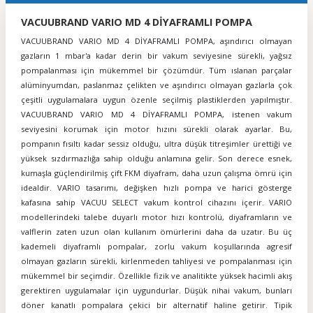
VACUUBRAND VARIO MD 4 DİYAFRAMLI POMPA
VACUUBRAND VARIO MD 4 DİYAFRAMLI POMPA, aşındırıcı olmayan
gazların 1 mbar'a kadar derin bir vakum seviyesine sürekli, yağsız
pompalanması için mükemmel bir çözümdür. Tüm ıslanan parçalar
alüminyumdan, paslanmaz çelikten ve aşındırıcı olmayan gazlarla çok
çeşitli uygulamalara uygun özenle seçilmiş plastiklerden yapılmıştır.
VACUUBRAND VARIO MD 4 DİYAFRAMLI POMPA, istenen vakum
seviyesini korumak için motor hızını sürekli olarak ayarlar. Bu,
pompanın fısıltı kadar sessiz olduğu, ultra düşük titreşimler ürettiği ve
yüksek sızdırmazlığa sahip olduğu anlamına gelir. Son derece esnek,
kumaşla güçlendirilmiş çift FKM diyafram, daha uzun çalışma ömrü için
idealdir. VARIO tasarımı, değişken hızlı pompa ve harici gösterge
kafasına sahip VACUU SELECT vakum kontrol cihazını içerir. VARIO
modellerindeki talebe duyarlı motor hızı kontrolü, diyaframların ve
valflerin zaten uzun olan kullanım ömürlerini daha da uzatır. Bu üç
kademeli diyaframlı pompalar, zorlu vakum koşullarında agresif
olmayan gazların sürekli, kirlenmeden tahliyesi ve pompalanması için
mükemmel bir seçimdir. Özellikle fizik ve analitikte yüksek hacimli akış
gerektiren uygulamalar için uygundurlar. Düşük nihai vakum, bunları
döner kanatlı pompalara çekici bir alternatif haline getirir. Tipik