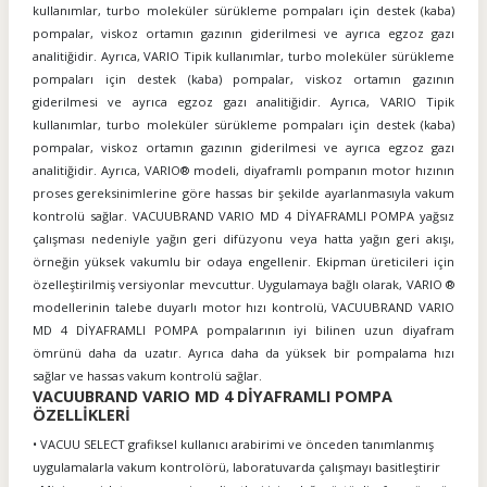
kullanımlar, turbo moleküler sürükleme pompaları için destek (kaba)
pompalar, viskoz ortamın gazının giderilmesi ve ayrıca egzoz gazı
analitiğidir. Ayrıca, VARIO Tipik kullanımlar, turbo moleküler sürükleme
pompaları için destek (kaba) pompalar, viskoz ortamın gazının
giderilmesi ve ayrıca egzoz gazı analitiğidir. Ayrıca, VARIO Tipik
kullanımlar, turbo moleküler sürükleme pompaları için destek (kaba)
pompalar, viskoz ortamın gazının giderilmesi ve ayrıca egzoz gazı
analitiğidir. Ayrıca, VARIO® modeli, diyaframlı pompanın motor hızının
proses gereksinimlerine göre hassas bir şekilde ayarlanmasıyla vakum
kontrolü sağlar. VACUUBRAND VARIO MD 4 DİYAFRAMLI POMPA yağsız
çalışması nedeniyle yağın geri difüzyonu veya hatta yağın geri akışı,
örneğin yüksek vakumlu bir odaya engellenir. Ekipman üreticileri için
özelleştirilmiş versiyonlar mevcuttur. Uygulamaya bağlı olarak, VARIO ®
modellerinin talebe duyarlı motor hızı kontrolü, VACUUBRAND VARIO
MD 4 DİYAFRAMLI POMPA pompalarının iyi bilinen uzun diyafram
ömrünü daha da uzatır. Ayrıca daha da yüksek bir pompalama hızı
sağlar ve hassas vakum kontrolü sağlar.
VACUUBRAND VARIO MD 4 DİYAFRAMLI POMPA
ÖZELLİKLERİ
• VACUU SELECT grafiksel kullanıcı arabirimi ve önceden tanımlanmış
uygulamalarla vakum kontrolörü, laboratuvarda çalışmayı basitleştirir