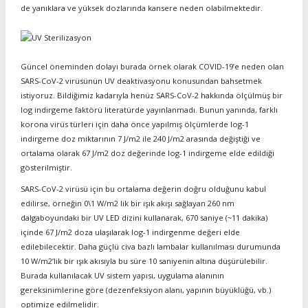
de yanıklara ve yüksek dozlarında kansere neden olabilmektedir.
Güncel öneminden dolayı burada örnek olarak COVID-19’e neden olan
SARS-CoV-2 virüsünün UV deaktivasyonu konusundan bahsetmek
istiyoruz. Bildiğimiz kadarıyla henüz SARS-CoV-2 hakkında ölçülmüş bir
log indirgeme faktörü literatürde yayınlanmadı. Bunun yanında, farklı
korona virüs türleri için daha önce yapılmış ölçümlerde log-1
indirgeme doz miktarının 7 J/m2 ile 240 J/m2 arasında değiştiği ve
ortalama olarak 67 J/m2 doz değerinde log-1 indirgeme elde edildiği
gösterilmiştir.
SARS-CoV-2 virüsü için bu ortalama değerin doğru olduğunu kabul
edilirse, örneğin 0\1 W/m2 lik bir ışık akışı sağlayan 260 nm
dalgaboyundaki bir UV LED dizini kullanarak, 670 saniye (~11 dakika)
içinde 67 J/m2 doza ulaşılarak log-1 indirgenme değeri elde
edilebilecektir. Daha güçlü civa bazlı lambalar kullanılması durumunda
10 W/m2’lik bir ışık akısıyla bu süre 10 saniyenin altına düşürülebilir.
Burada kullanılacak UV sistem yapısı, uygulama alanının
gereksinimlerine göre (dezenfeksiyon alanı, yapının büyüklüğü, vb.)
optimize edilmelidir.