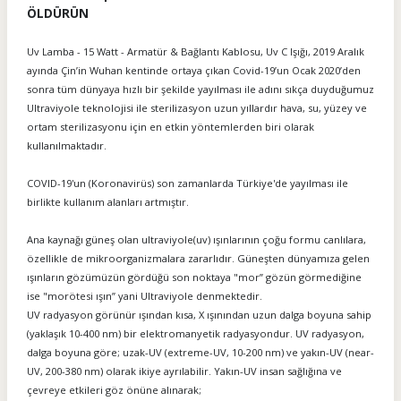
ÖLDÜRÜN
Uv Lamba - 15 Watt - Armatür & Bağlantı Kablosu, Uv C Işığı, 2019 Aralık
ayında Çin’in Wuhan kentinde ortaya çıkan Covid-19’un Ocak 2020’den
sonra tüm dünyaya hızlı bir şekilde yayılması ile adını sıkça duyduğumuz
Ultraviyole teknolojisi ile sterilizasyon uzun yıllardır hava, su, yüzey ve
ortam sterilizasyonu için en etkin yöntemlerden biri olarak
kullanılmaktadır.
COVID-19'un (Koronavirüs) son zamanlarda Türkiye'de yayılması ile
birlikte kullanım alanları artmıştır.
Ana kaynağı güneş olan ultraviyole(uv) ışınlarının çoğu formu canlılara,
özellikle de mikroorganizmalara zararlıdır. Güneşten dünyamıza gelen
ışınların gözümüzün gördüğü son noktaya "mor” gözün görmediğine
ise "morötesi ışın” yani Ultraviyole denmektedir.
UV radyasyon görünür ışından kısa, X ışınından uzun dalga boyuna sahip
(yaklaşık 10-400 nm) bir elektromanyetik radyasyondur. UV radyasyon,
dalga boyuna göre; uzak-UV (extreme-UV, 10-200 nm) ve yakın-UV (near-
UV, 200-380 nm) olarak ikiye ayrılabilir. Yakın-UV insan sağlığına ve
çevreye etkileri göz önüne alınarak;