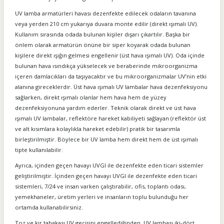
UV lamba armatürleri havası dezenfekte edilecek odaların tavanına
veya yerden 210 cm yukarıya duvara monte edilir (direkt ışımalı UV).
Kullanım sırasında odada bulunan kişiler dışarı çıkartılır. Başka bir
önlem olarak armatürün önüne bir siper koyarak odada bulunan
kişilere direkt ışığın gelmesi engellenir (üst hava ışımalı UV). Oda içinde
bulunan hava ısındıkça yükselecek ve beraberinde mikroorganizma
içeren damlacıkları da taşıyacaktır ve bu mikroorganizmalar UV’nin etki
alanına gireceklerdir. Üst hava ışımalı UV lambalar hava dezenfeksiyonu
sağlarken, direkt ışımalı olanlar hem hava hem de yüzey
dezenfeksiyonuna yardım ederler. Teknik olarak direkt ve üst hava
ışımalı UV lambalar, reflektöre hareket kabiliyeti sağlayan (reflektör üst
ve alt kısımlara kolaylıkla hareket edebilir) pratik bir tasarımla
birleştirilmiştir. Böylece bir UV lamba hem direkt hem de üst ışımalı
tipte kullanılabilir.
Ayrıca, içinden geçen havayı UVGI ile dezenfekte eden ticari sistemler
geliştirilmiştir. İçinden geçen havayı UVGI ile dezenfekte eden ticari
sistemleri, 7/24 ve insan varken çalıştırabilir, ofis, toplantı odası,
yemekhaneler, üretim yerleri ve insanların toplu bulunduğu her
ortamda kullanabilirsiniz.
Toz ve kir tabakası UV geçişini engellediğinden, UV lambası iki-dört