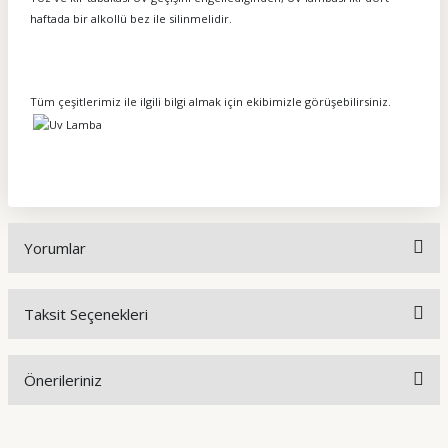
haftada bir alkollü bez ile silinmelidir.
Tüm çeşitlerimiz ile ilgili bilgi almak için ekibimizle görüşebilirsiniz.
Yorumlar
Taksit Seçenekleri
Uv-c
Önerileriniz
sipariş ver butonuna bastığım andan ürün elime geçene kadar. Bilgi
aktarmanız ve ürününüzün arkasında kalmanız çok güzel
Bu ürünün fiyat bilgisi, resim, ürün açıklamalarında ve diğer