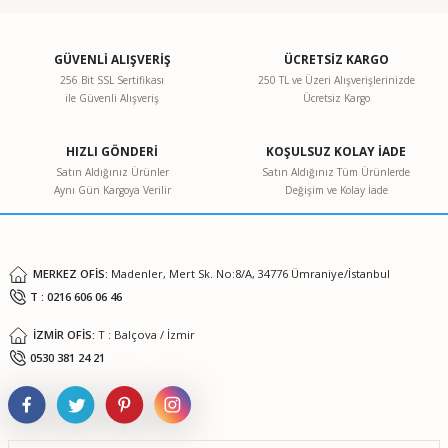
hareket.Politikanız çok hoşuma gitti iyi çalışmalar.
konularda yetersiz gördüğünüz noktaları öneri formunu
kullanarak tarafımıza iletebilirsiniz.
V... K... | 07/05/2020
Görüş ve önerileriniz için teşekkür ederiz.
GÜVENLİ ALIŞVERİŞ
ÜCRETSİZ KARGO
256 Bit SSL Sertifikası
250 TL ve Üzeri Alışverişlerinizde
Yorum Yaz
ile Güvenli Alışveriş
Ücretsiz Kargo
Ürün resmi kalitesiz, bozuk veya görüntülenemiyor.
Ürün açıklamasında eksik bilgiler bulunuyor.
HIZLI GÖNDERİ
KOŞULSUZ KOLAY İADE
Ürün bilgilerinde hatalar bulunuyor.
Satın Aldığınız Ürünler
Satın Aldığınız Tüm Ürünlerde
Aynı Gün Kargoya Verilir
Değişim ve Kolay İade
Ürün fiyatı diğer sitelerden daha pahalı.
Bu ürüne benzer farklı alternatifler olmalı.
MERKEZ OFİS:
Madenler, Mert Sk. No:8/A, 34776 Ümraniye/İstanbul
T : 0216 606 06 46
İZMİR OFİS:
T : Balçova / İzmir
Gönder
0530 381 24 21