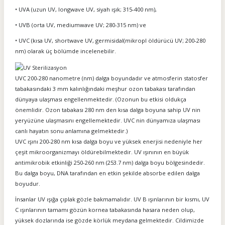
• UVA (uzun UV, longwave UV, siyah ışık; 315-400 nm),
• UVB (orta UV, mediumwave UV; 280-315 nm) ve
• UVC (kısa UV, shortwave UV, germisidal(mikropl öldürücü UV; 200-280
nm) olarak üç bölümde incelenebilir.
UVC 200-280 nanometre (nm) dalga boyundadır ve atmosferin statosfer
tabakasındaki 3 mm kalınlığındaki meşhur ozon tabakası tarafından
dünyaya ulaşması engellenmektedir. (Ozonun bu etkisi oldukça
önemlidir. Ozon tabakası 280 nm den kısa dalga boyuna sahip UV nin
yeryüzüne ulaşmasını engellemektedir. UVC nin dünyamıza ulaşması
canlı hayatın sonu anlamına gelmektedir.)
UVC ışını 200-280 nm kısa dalga boyu ve yüksek enerjisi nedeniyle her
çeşit mikroorganizmayı öldürebilmektedir. UV ışınının en büyük
antimikrobik etkinliği 250-260 nm (253.7 nm) dalga boyu bölgesindedir.
Bu dalga boyu, DNA tarafından en etkin şekilde absorbe edilen dalga
boyudur.
İnsanlar UV ışığa çıplak gözle bakmamalıdır. UV B ışınlarının bir kısmı, UV
C ışınlarının tamamı gözün kornea tabakasında hasara neden olup,
yüksek dozlarında ise gözde körlük meydana gelmektedir. Cildimizde