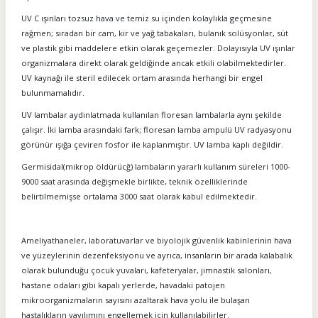
UV C ışınları tozsuz hava ve temiz su içinden kolaylıkla geçmesine
rağmen; sıradan bir cam, kir ve yağ tabakaları, bulanık solüsyonlar, süt
ve plastik gibi maddelere etkin olarak geçemezler. Dolayısıyla UV ışınlar
organizmalara direkt olarak geldiğinde ancak etkili olabilmektedirler.
UV kaynağı ile steril edilecek ortam arasında herhangi bir engel
bulunmamalıdır.
UV lambalar aydınlatmada kullanılan floresan lambalarla aynı şekilde
çalışır. İki lamba arasındaki fark; floresan lamba ampulü UV radyasyonu
görünür ışığa çeviren fosfor ile kaplanmıştır. UV lamba kaplı değildir.
Germisidal(mikrop öldürücğ) lambaların yararlı kullanım süreleri 1000-
9000 saat arasında değişmekle birlikte, teknik özelliklerinde
belirtilmemişse ortalama 3000 saat olarak kabul edilmektedir.
Ameliyathaneler, laboratuvarlar ve biyolojik güvenlik kabinlerinin hava
ve yüzeylerinin dezenfeksiyonu ve ayrıca, insanların bir arada kalabalık
olarak bulunduğu çocuk yuvaları, kafeteryalar, jimnastik salonları,
hastane odaları gibi kapalı yerlerde, havadaki patojen
mikroorganizmaların sayısını azaltarak hava yolu ile bulaşan
hastalıkların yayılımını engellemek için kullanılabilirler.