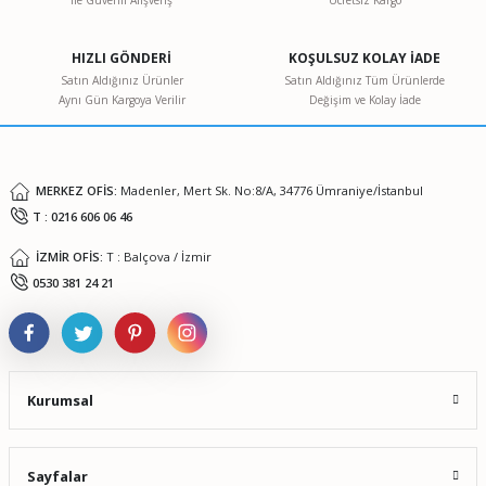
ile Güvenli Alışveriş
Ücretsiz Kargo
Ürün resmi kalitesiz, bozuk veya görüntülenemiyor.
Ürün açıklamasında eksik bilgiler bulunuyor.
HIZLI GÖNDERİ
KOŞULSUZ KOLAY İADE
Ürün bilgilerinde hatalar bulunuyor.
Satın Aldığınız Ürünler
Satın Aldığınız Tüm Ürünlerde
Aynı Gün Kargoya Verilir
Değişim ve Kolay İade
Ürün fiyatı diğer sitelerden daha pahalı.
Bu ürüne benzer farklı alternatifler olmalı.
MERKEZ OFİS:
Madenler, Mert Sk. No:8/A, 34776 Ümraniye/İstanbul
T : 0216 606 06 46
İZMİR OFİS:
T : Balçova / İzmir
Gönder
0530 381 24 21
Kurumsal
Sayfalar