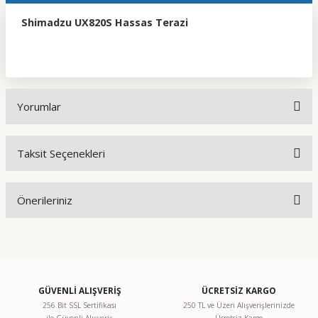
Shimadzu UX820S Hassas Terazi
Yorumlar
Taksit Seçenekleri
Bu ürüne ilk yorumu siz yapın!
Önerileriniz
Yorum Yaz
Bu ürünün fiyat bilgisi, resim, ürün açıklamalarında ve diğer
konularda yetersiz gördüğünüz noktaları öneri formunu
kullanarak tarafımıza iletebilirsiniz.
Görüş ve önerileriniz için teşekkür ederiz.
GÜVENLİ ALIŞVERİŞ
ÜCRETSİZ KARGO
256 Bit SSL Sertifikası
250 TL ve Üzeri Alışverişlerinizde