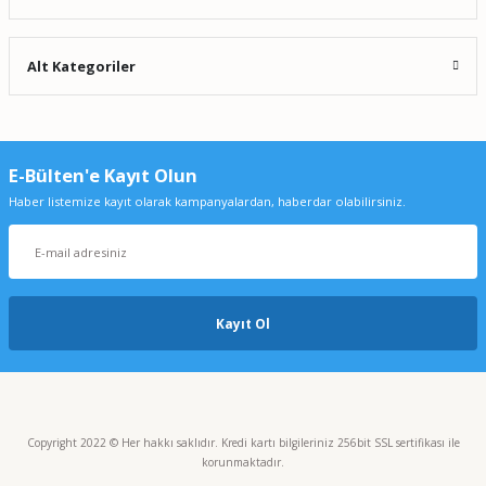
Alt Kategoriler
E-Bülten'e Kayıt Olun
Haber listemize kayıt olarak kampanyalardan, haberdar olabilirsiniz.
Kayıt Ol
Copyright 2022 © Her hakkı saklıdır. Kredi kartı bilgileriniz 256bit SSL sertifikası ile
korunmaktadır.