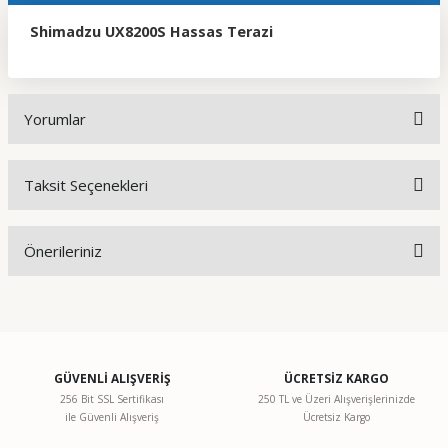
Shimadzu UX8200S Hassas Terazi
Yorumlar
Taksit Seçenekleri
Bu ürüne ilk yorumu siz yapın!
Önerileriniz
Yorum Yaz
Bu ürünün fiyat bilgisi, resim, ürün açıklamalarında ve diğer
konularda yetersiz gördüğünüz noktaları öneri formunu
kullanarak tarafımıza iletebilirsiniz.
Görüş ve önerileriniz için teşekkür ederiz.
GÜVENLİ ALIŞVERİŞ
ÜCRETSİZ KARGO
256 Bit SSL Sertifikası
250 TL ve Üzeri Alışverişlerinizde
ile Güvenli Alışveriş
Ücretsiz Kargo
Ürün resmi kalitesiz, bozuk veya görüntülenemiyor.