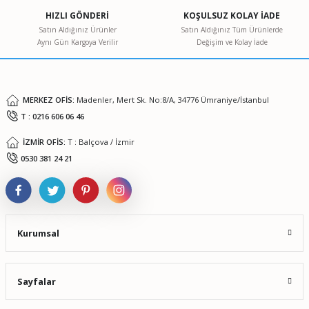
Ürün açıklamasında eksik bilgiler bulunuyor.
HIZLI GÖNDERİ
KOŞULSUZ KOLAY İADE
Ürün bilgilerinde hatalar bulunuyor.
Satın Aldığınız Ürünler
Satın Aldığınız Tüm Ürünlerde
Aynı Gün Kargoya Verilir
Değişim ve Kolay İade
Ürün fiyatı diğer sitelerden daha pahalı.
Bu ürüne benzer farklı alternatifler olmalı.
MERKEZ OFİS:
Madenler, Mert Sk. No:8/A, 34776 Ümraniye/İstanbul
T : 0216 606 06 46
İZMİR OFİS:
T : Balçova / İzmir
Gönder
0530 381 24 21
Kurumsal
Sayfalar