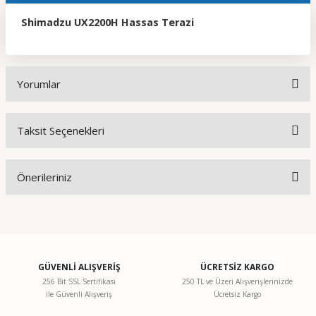
Shimadzu UX2200H Hassas Terazi
Yorumlar
Taksit Seçenekleri
Bu ürüne ilk yorumu siz yapın!
Önerileriniz
Yorum Yaz
Bu ürünün fiyat bilgisi, resim, ürün açıklamalarında ve diğer
konularda yetersiz gördüğünüz noktaları öneri formunu
kullanarak tarafımıza iletebilirsiniz.
Görüş ve önerileriniz için teşekkür ederiz.
GÜVENLİ ALIŞVERİŞ
ÜCRETSİZ KARGO
256 Bit SSL Sertifikası
250 TL ve Üzeri Alışverişlerinizde
ile Güvenli Alışveriş
Ücretsiz Kargo
Ürün resmi kalitesiz, bozuk veya görüntülenemiyor.