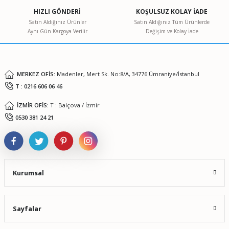
Ürün açıklamasında eksik bilgiler bulunuyor.
HIZLI GÖNDERİ
KOŞULSUZ KOLAY İADE
Ürün bilgilerinde hatalar bulunuyor.
Satın Aldığınız Ürünler
Satın Aldığınız Tüm Ürünlerde
Aynı Gün Kargoya Verilir
Değişim ve Kolay İade
Ürün fiyatı diğer sitelerden daha pahalı.
Bu ürüne benzer farklı alternatifler olmalı.
MERKEZ OFİS:
Madenler, Mert Sk. No:8/A, 34776 Ümraniye/İstanbul
T : 0216 606 06 46
İZMİR OFİS:
T : Balçova / İzmir
Gönder
0530 381 24 21
Kurumsal
Sayfalar