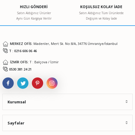
Ürün açıklamasında eksik bilgiler bulunuyor.
HIZLI GÖNDERİ
KOŞULSUZ KOLAY İADE
Ürün bilgilerinde hatalar bulunuyor.
Satın Aldığınız Ürünler
Satın Aldığınız Tüm Ürünlerde
Aynı Gün Kargoya Verilir
Değişim ve Kolay İade
Ürün fiyatı diğer sitelerden daha pahalı.
Bu ürüne benzer farklı alternatifler olmalı.
MERKEZ OFİS:
Madenler, Mert Sk. No:8/A, 34776 Ümraniye/İstanbul
T : 0216 606 06 46
İZMİR OFİS:
T : Balçova / İzmir
Gönder
0530 381 24 21
Kurumsal
Sayfalar