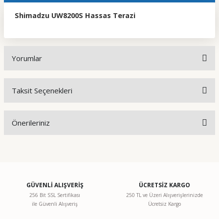
Shimadzu UW8200S Hassas Terazi
Yorumlar
Taksit Seçenekleri
Bu ürüne ilk yorumu siz yapın!
Önerileriniz
Yorum Yaz
Bu ürünün fiyat bilgisi, resim, ürün açıklamalarında ve diğer
konularda yetersiz gördüğünüz noktaları öneri formunu
kullanarak tarafımıza iletebilirsiniz.
Görüş ve önerileriniz için teşekkür ederiz.
GÜVENLİ ALIŞVERİŞ
ÜCRETSİZ KARGO
256 Bit SSL Sertifikası
250 TL ve Üzeri Alışverişlerinizde
ile Güvenli Alışveriş
Ücretsiz Kargo
Ürün resmi kalitesiz, bozuk veya görüntülenemiyor.