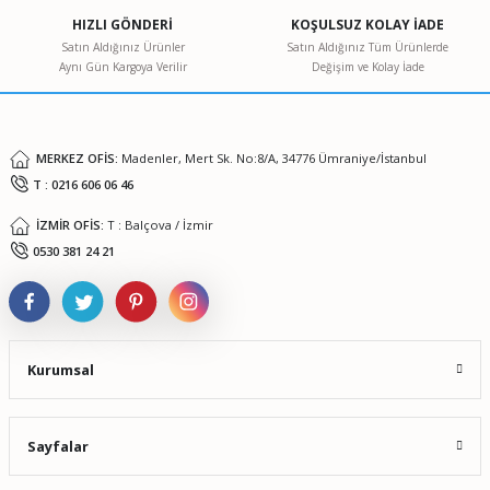
Ürün açıklamasında eksik bilgiler bulunuyor.
HIZLI GÖNDERİ
KOŞULSUZ KOLAY İADE
Ürün bilgilerinde hatalar bulunuyor.
Satın Aldığınız Ürünler
Satın Aldığınız Tüm Ürünlerde
Aynı Gün Kargoya Verilir
Değişim ve Kolay İade
Ürün fiyatı diğer sitelerden daha pahalı.
Bu ürüne benzer farklı alternatifler olmalı.
MERKEZ OFİS:
Madenler, Mert Sk. No:8/A, 34776 Ümraniye/İstanbul
T : 0216 606 06 46
İZMİR OFİS:
T : Balçova / İzmir
Gönder
0530 381 24 21
Kurumsal
Sayfalar