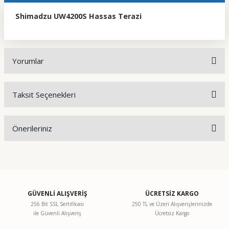
Shimadzu UW4200S Hassas Terazi
Yorumlar
Taksit Seçenekleri
Bu ürüne ilk yorumu siz yapın!
Önerileriniz
Yorum Yaz
Bu ürünün fiyat bilgisi, resim, ürün açıklamalarında ve diğer
konularda yetersiz gördüğünüz noktaları öneri formunu
kullanarak tarafımıza iletebilirsiniz.
Görüş ve önerileriniz için teşekkür ederiz.
GÜVENLİ ALIŞVERİŞ
ÜCRETSİZ KARGO
256 Bit SSL Sertifikası
250 TL ve Üzeri Alışverişlerinizde
ile Güvenli Alışveriş
Ücretsiz Kargo
Ürün resmi kalitesiz, bozuk veya görüntülenemiyor.