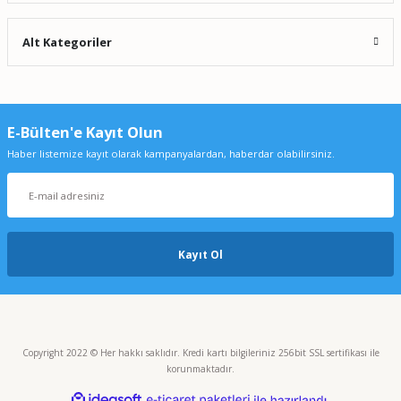
Alt Kategoriler
E-Bülten'e Kayıt Olun
Haber listemize kayıt olarak kampanyalardan, haberdar olabilirsiniz.
Kayıt Ol
Copyright 2022 © Her hakkı saklıdır. Kredi kartı bilgileriniz 256bit SSL sertifikası ile
korunmaktadır.
ideasoft
ile
e-