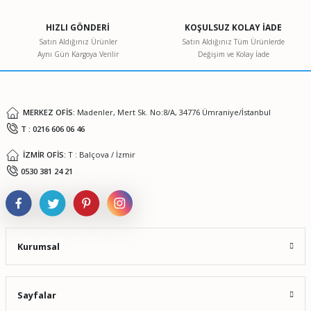
Ürün açıklamasında eksik bilgiler bulunuyor.
HIZLI GÖNDERİ
KOŞULSUZ KOLAY İADE
Ürün bilgilerinde hatalar bulunuyor.
Satın Aldığınız Ürünler
Satın Aldığınız Tüm Ürünlerde
Aynı Gün Kargoya Verilir
Değişim ve Kolay İade
Ürün fiyatı diğer sitelerden daha pahalı.
Bu ürüne benzer farklı alternatifler olmalı.
MERKEZ OFİS:
Madenler, Mert Sk. No:8/A, 34776 Ümraniye/İstanbul
T : 0216 606 06 46
İZMİR OFİS:
T : Balçova / İzmir
Gönder
0530 381 24 21
Kurumsal
Sayfalar