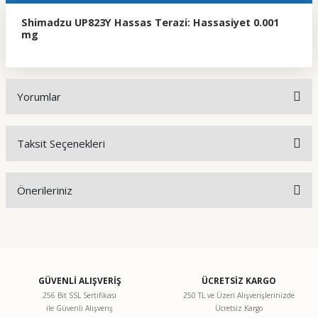
Shimadzu UP823Y Hassas Terazi: Hassasiyet 0.001
mg
Yorumlar
Taksit Seçenekleri
Bu ürüne ilk yorumu siz yapın!
Önerileriniz
Yorum Yaz
Bu ürünün fiyat bilgisi, resim, ürün açıklamalarında ve diğer
konularda yetersiz gördüğünüz noktaları öneri formunu
kullanarak tarafımıza iletebilirsiniz.
Görüş ve önerileriniz için teşekkür ederiz.
GÜVENLİ ALIŞVERİŞ
ÜCRETSİZ KARGO
256 Bit SSL Sertifikası
250 TL ve Üzeri Alışverişlerinizde
ile Güvenli Alışveriş
Ücretsiz Kargo
Ürün resmi kalitesiz, bozuk veya görüntülenemiyor.