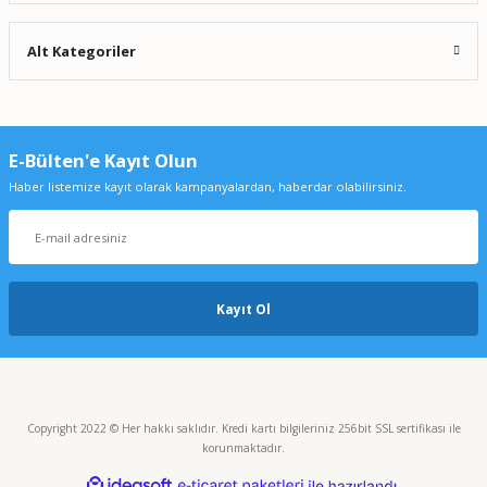
Alt Kategoriler
E-Bülten'e Kayıt Olun
Haber listemize kayıt olarak kampanyalardan, haberdar olabilirsiniz.
Kayıt Ol
Copyright 2022 © Her hakkı saklıdır. Kredi kartı bilgileriniz 256bit SSL sertifikası ile
korunmaktadır.
ideasoft
ile
e-