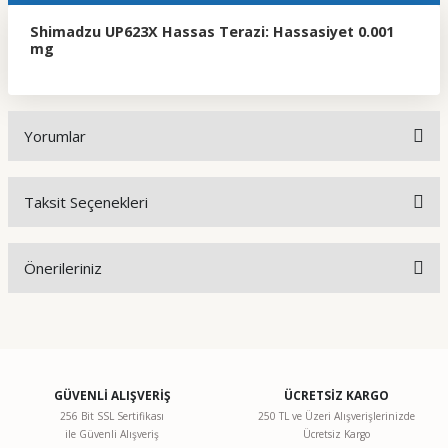
Shimadzu UP623X Hassas Terazi: Hassasiyet 0.001
mg
Yorumlar
Taksit Seçenekleri
Bu ürüne ilk yorumu siz yapın!
Önerileriniz
Yorum Yaz
Bu ürünün fiyat bilgisi, resim, ürün açıklamalarında ve diğer
konularda yetersiz gördüğünüz noktaları öneri formunu
kullanarak tarafımıza iletebilirsiniz.
Görüş ve önerileriniz için teşekkür ederiz.
GÜVENLİ ALIŞVERİŞ
ÜCRETSİZ KARGO
256 Bit SSL Sertifikası
250 TL ve Üzeri Alışverişlerinizde
ile Güvenli Alışveriş
Ücretsiz Kargo
Ürün resmi kalitesiz, bozuk veya görüntülenemiyor.