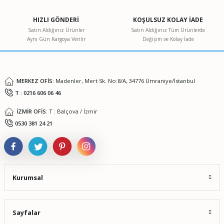
Ürün açıklamasında eksik bilgiler bulunuyor.
HIZLI GÖNDERİ
KOŞULSUZ KOLAY İADE
Ürün bilgilerinde hatalar bulunuyor.
Satın Aldığınız Ürünler
Satın Aldığınız Tüm Ürünlerde
Aynı Gün Kargoya Verilir
Değişim ve Kolay İade
Ürün fiyatı diğer sitelerden daha pahalı.
Bu ürüne benzer farklı alternatifler olmalı.
MERKEZ OFİS:
Madenler, Mert Sk. No:8/A, 34776 Ümraniye/İstanbul
T : 0216 606 06 46
İZMİR OFİS:
T : Balçova / İzmir
Gönder
0530 381 24 21
Kurumsal
Sayfalar