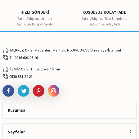
Ürün açıklamasında eksik bilgiler bulunuyor.
HIZLI GÖNDERİ
KOŞULSUZ KOLAY İADE
Ürün bilgilerinde hatalar bulunuyor.
Satın Aldığınız Ürünler
Satın Aldığınız Tüm Ürünlerde
Aynı Gün Kargoya Verilir
Değişim ve Kolay İade
Ürün fiyatı diğer sitelerden daha pahalı.
Bu ürüne benzer farklı alternatifler olmalı.
MERKEZ OFİS:
Madenler, Mert Sk. No:8/A, 34776 Ümraniye/İstanbul
T : 0216 606 06 46
İZMİR OFİS:
T : Balçova / İzmir
Gönder
0530 381 24 21
Kurumsal
Sayfalar