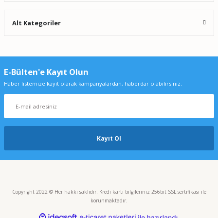
Alt Kategoriler
E-Bülten'e Kayıt Olun
Haber listemize kayıt olarak kampanyalardan, haberdar olabilirsiniz.
Kayıt Ol
Copyright 2022 © Her hakkı saklıdır. Kredi kartı bilgileriniz 256bit SSL sertifikası ile
korunmaktadır.
ideasoft
ile
e-