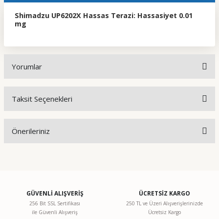
Shimadzu UP6202X Hassas Terazi: Hassasiyet 0.01
mg
Yorumlar
Taksit Seçenekleri
Bu ürüne ilk yorumu siz yapın!
Önerileriniz
Yorum Yaz
Bu ürünün fiyat bilgisi, resim, ürün açıklamalarında ve diğer
konularda yetersiz gördüğünüz noktaları öneri formunu
kullanarak tarafımıza iletebilirsiniz.
Görüş ve önerileriniz için teşekkür ederiz.
GÜVENLİ ALIŞVERİŞ
ÜCRETSİZ KARGO
256 Bit SSL Sertifikası
250 TL ve Üzeri Alışverişlerinizde
ile Güvenli Alışveriş
Ücretsiz Kargo
Ürün resmi kalitesiz, bozuk veya görüntülenemiyor.