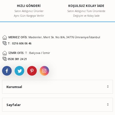
Ürün açıklamasında eksik bilgiler bulunuyor.
HIZLI GÖNDERİ
KOŞULSUZ KOLAY İADE
Ürün bilgilerinde hatalar bulunuyor.
Satın Aldığınız Ürünler
Satın Aldığınız Tüm Ürünlerde
Aynı Gün Kargoya Verilir
Değişim ve Kolay İade
Ürün fiyatı diğer sitelerden daha pahalı.
Bu ürüne benzer farklı alternatifler olmalı.
MERKEZ OFİS:
Madenler, Mert Sk. No:8/A, 34776 Ümraniye/İstanbul
T : 0216 606 06 46
İZMİR OFİS:
T : Balçova / İzmir
Gönder
0530 381 24 21
Kurumsal
Sayfalar