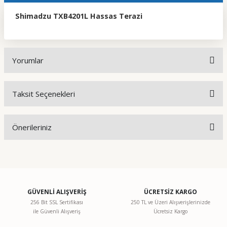
Shimadzu TXB4201L Hassas Terazi
Yorumlar
Taksit Seçenekleri
Bu ürüne ilk yorumu siz yapın!
Önerileriniz
Yorum Yaz
Bu ürünün fiyat bilgisi, resim, ürün açıklamalarında ve diğer
konularda yetersiz gördüğünüz noktaları öneri formunu
kullanarak tarafımıza iletebilirsiniz.
Görüş ve önerileriniz için teşekkür ederiz.
GÜVENLİ ALIŞVERİŞ
ÜCRETSİZ KARGO
256 Bit SSL Sertifikası
250 TL ve Üzeri Alışverişlerinizde
ile Güvenli Alışveriş
Ücretsiz Kargo
Ürün resmi kalitesiz, bozuk veya görüntülenemiyor.