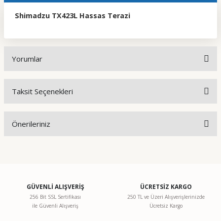
Shimadzu TX423L Hassas Terazi
Yorumlar
Taksit Seçenekleri
Bu ürüne ilk yorumu siz yapın!
Önerileriniz
Yorum Yaz
Bu ürünün fiyat bilgisi, resim, ürün açıklamalarında ve diğer
konularda yetersiz gördüğünüz noktaları öneri formunu
kullanarak tarafımıza iletebilirsiniz.
Görüş ve önerileriniz için teşekkür ederiz.
GÜVENLİ ALIŞVERİŞ
ÜCRETSİZ KARGO
256 Bit SSL Sertifikası
250 TL ve Üzeri Alışverişlerinizde
ile Güvenli Alışveriş
Ücretsiz Kargo
Ürün resmi kalitesiz, bozuk veya görüntülenemiyor.