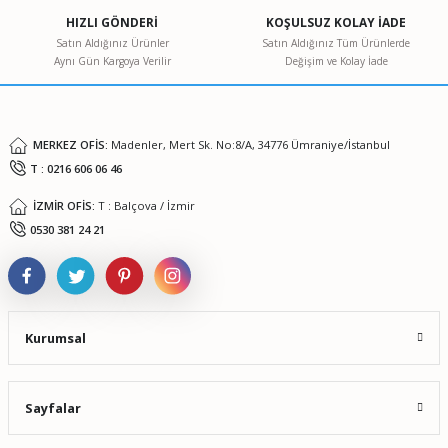
Ürün açıklamasında eksik bilgiler bulunuyor.
HIZLI GÖNDERİ
KOŞULSUZ KOLAY İADE
Ürün bilgilerinde hatalar bulunuyor.
Satın Aldığınız Ürünler
Satın Aldığınız Tüm Ürünlerde
Aynı Gün Kargoya Verilir
Değişim ve Kolay İade
Ürün fiyatı diğer sitelerden daha pahalı.
Bu ürüne benzer farklı alternatifler olmalı.
MERKEZ OFİS:
Madenler, Mert Sk. No:8/A, 34776 Ümraniye/İstanbul
T : 0216 606 06 46
İZMİR OFİS:
T : Balçova / İzmir
Gönder
0530 381 24 21
Kurumsal
Sayfalar