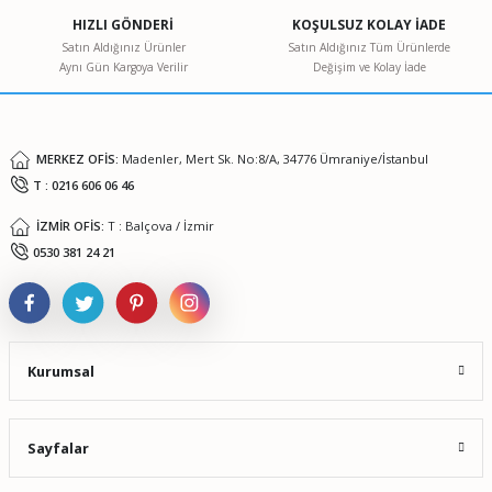
Ürün açıklamasında eksik bilgiler bulunuyor.
HIZLI GÖNDERİ
KOŞULSUZ KOLAY İADE
Ürün bilgilerinde hatalar bulunuyor.
Satın Aldığınız Ürünler
Satın Aldığınız Tüm Ürünlerde
Aynı Gün Kargoya Verilir
Değişim ve Kolay İade
Ürün fiyatı diğer sitelerden daha pahalı.
Bu ürüne benzer farklı alternatifler olmalı.
MERKEZ OFİS:
Madenler, Mert Sk. No:8/A, 34776 Ümraniye/İstanbul
T : 0216 606 06 46
İZMİR OFİS:
T : Balçova / İzmir
Gönder
0530 381 24 21
Kurumsal
Sayfalar