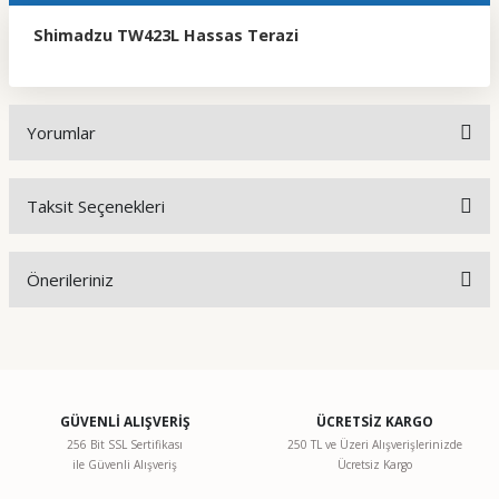
Shimadzu TW423L Hassas Terazi
Yorumlar
Taksit Seçenekleri
Bu ürüne ilk yorumu siz yapın!
Önerileriniz
Yorum Yaz
Bu ürünün fiyat bilgisi, resim, ürün açıklamalarında ve diğer
konularda yetersiz gördüğünüz noktaları öneri formunu
kullanarak tarafımıza iletebilirsiniz.
Görüş ve önerileriniz için teşekkür ederiz.
GÜVENLİ ALIŞVERİŞ
ÜCRETSİZ KARGO
256 Bit SSL Sertifikası
250 TL ve Üzeri Alışverişlerinizde
ile Güvenli Alışveriş
Ücretsiz Kargo
Ürün resmi kalitesiz, bozuk veya görüntülenemiyor.